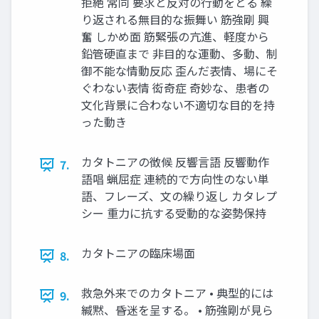
拒絶 常同 要求と反対の行動をとる 繰
り返される無目的な振舞い 筋強剛 興
奮 しかめ面 筋緊張の亢進、軽度から
鉛管硬直まで 非目的な運動、多動、制
御不能な情動反応 歪んだ表情、場にそ
ぐわない表情 衒奇症 奇妙な、患者の
文化背景に合わない不適切な目的を持
った動き
カタトニアの徴候 反響言語 反響動作
7.
語唱 蝋屈症 連続的で方向性のない単
語、フレーズ、文の繰り返し カタレプ
シー 重力に抗する受動的な姿勢保持
カタトニアの臨床場面
8.
救急外来でのカタトニア • 典型的には
9.
緘黙、昏迷を呈する。 • 筋強剛が見ら