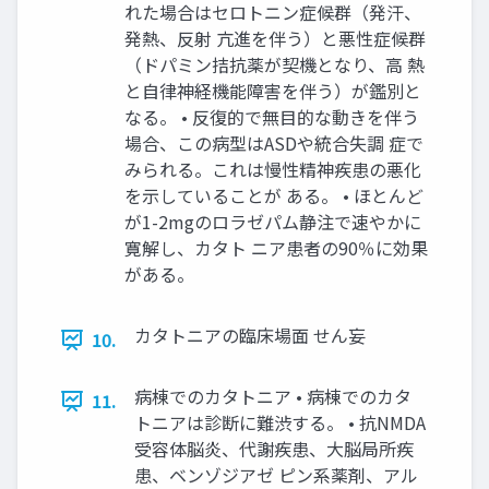
れた場合はセロトニン症候群（発汗、
発熱、反射 亢進を伴う）と悪性症候群
（ドパミン拮抗薬が契機となり、高 熱
と自律神経機能障害を伴う）が鑑別と
なる。 • 反復的で無目的な動きを伴う
場合、この病型はASDや統合失調 症で
みられる。これは慢性精神疾患の悪化
を示していることが ある。 • ほとんど
が1-2mgのロラゼパム静注で速やかに
寛解し、カタト ニア患者の90％に効果
がある。
カタトニアの臨床場面 せん妄
10.
病棟でのカタトニア • 病棟でのカタ
11.
トニアは診断に難渋する。 • 抗NMDA
受容体脳炎、代謝疾患、大脳局所疾
患、ベンゾジアゼ ピン系薬剤、アル