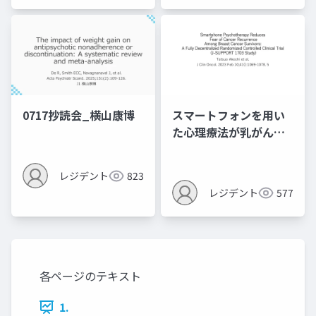
0717抄読会_横山康博
スマートフォンを用い
た心理療法が乳がん生
存者の再発への恐怖を
軽減する：完全分散型
レジデント
823
ランダム化比較臨床試
レジデント
577
験
各ページのテキスト
1.