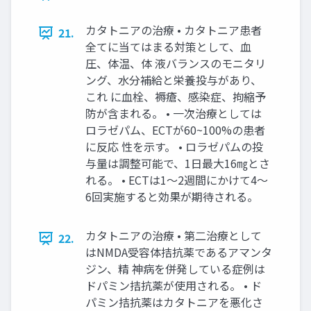
カタトニアの治療 • カタトニア患者
21.
全てに当てはまる対策として、血
圧、体温、体 液バランスのモニタリ
ング、水分補給と栄養投与があり、
これ に血栓、褥瘡、感染症、拘縮予
防が含まれる。 • 一次治療としては
ロラゼパム、ECTが60~100%の患者
に反応 性を示す。 • ロラゼパムの投
与量は調整可能で、1日最大16㎎とさ
れる。 • ECTは1～2週間にかけて4～
6回実施すると効果が期待される。
カタトニアの治療 • 第二治療として
22.
はNMDA受容体拮抗薬であるアマンタ
ジン、精 神病を併発している症例は
ドパミン拮抗薬が使用される。 • ド
パミン拮抗薬はカタトニアを悪化さ