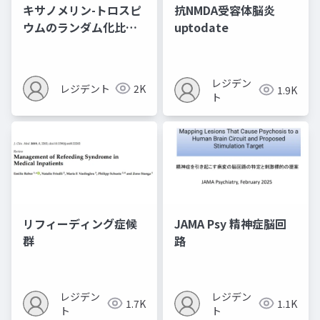
キサノメリン-トロスピ
抗NMDA受容体脳炎
ウムのランダム化比較
uptodate
試験
レジデン
レジデント
2K
1.9K
ト
リフィーディング症候
JAMA Psy 精神症脳回
群
路
レジデン
レジデン
1.7K
1.1K
ト
ト