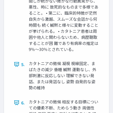
間しか続かない微かな行動異常から、
悪性、時に 致死的なものまで多様であ
ること。 • 第二に、臨床的特徴が茫然
自失から激越、スムーズな会話から何
時間も 続く緘黙と様々に変動すること
が挙げられる。 • カタトニア患者は周
囲や他人と関わらないため、病歴聴取
することが困 難であり有病率の推定は
9％～30％とされている。
カタトニアの徴候 凝視 視線固定、ま
5.
ばたきの減少 昏睡 緘黙 運動なし、外
部刺激に反応しない 理解できない発
話、または発話なし 姿勢 自発的な姿
勢の維持
カタトニアの徴候 相反する目標につい
6.
ての優柔不断、ためらう動き 両価性