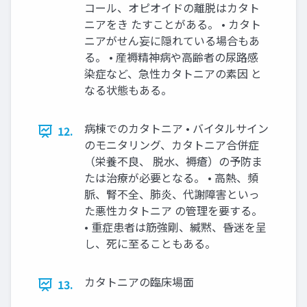
コール、オピオイドの離脱はカタト
ニアをき たすことがある。 • カタト
ニアがせん妄に隠れている場合もあ
る。 • 産褥精神病や高齢者の尿路感
染症など、急性カタトニアの素因 と
なる状態もある。
病棟でのカタトニア • バイタルサイン
12.
のモニタリング、カタトニア合併症
（栄養不良、 脱水、褥瘡）の予防ま
たは治療が必要となる。 • 高熱、頻
脈、腎不全、肺炎、代謝障害といっ
た悪性カタトニア の管理を要する。
• 重症患者は筋強剛、緘黙、昏迷を呈
し、死に至ることもある。
カタトニアの臨床場面
13.