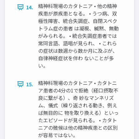
精神科現場のカタトニア • 他の精神
14.
疾患が原疾患となる。 • うつ病、双
極性障害、統合失調症、自閉スペク
トラム症の患者 は凝視、緘黙、無動
がみられる。 • 統合失調症患者では
常同言語、語唱が見られ、 • これら
の症状は数週から数か月に及ぶが、
自律神経症状を伴わ ないことが多
い。
精神科現場のカタトニア • カタトニ
15.
ア患者の4分の1で拒絶（経口摂取不
良に繋がる）、奇 妙なマンネリズ
ム、儀式（繰り返される動き、例え
ば無目的に 物を取り換える）といっ
たエピソードが見られる。 • カタト
ニアの徴候は他の精神疾患との区別
が容易ではない。