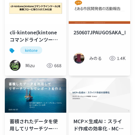
cli-kintone(kintone
250607JPAUGOSAKA_LT
コマンドラインツール)
を業務フローに取り入
kintone
れてみた話
みのる
1.4K
Mizu
668
蓄積されたデータを使
MCP×生成AI：スライ
用してリサーチツール
ド作成の効率化 - MCP