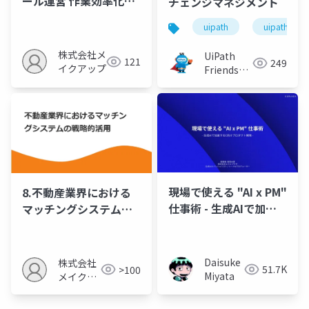
ール運営 作業効率化の
チェンジマネジメント
秘訣
uipath
uipathfrien
株式会社メ
UiPath
121
249
イクアップ
Friends
[公式]
現場で使える "AI x PM"
8.不動産業界における
仕事術 - 生成AIで加速
マッチングシステムの
するC向けプロダクト開
戦略的活用
発 -
Daisuke
株式会社
51.7K
>100
Miyata
メイクア
ップ