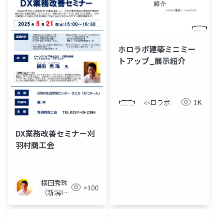
ホロラボ建築ミニミー
トアップ_展示紹介
ホロラボ
1K
DX業務改善セミナー刈
羽村商工会
横田秀珠
>100
（新潟IT
コンサル
タント）