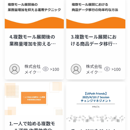
4.複数モール展開後の
3.複数モール展開にお
業務量増加を抑える運
ける商品データ移行の
用テクニック
効率的な方法
株式会社
株式会社
>100
>100
メイクア
メイクア
ップ
ップ
1.一人で始める複数モ