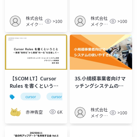
らす業務効率化
によるコスト削減
株式会社
株式会社
>100
>100
メイクア
メイクア
ップ
ップ
【SCOM LT】Cursor
35.小規模事業者向けマ
Rules を書くというこ
ッチングシステムの使
と〜業務“効率化”から
いやすさ向上のコツ
cursor
cursor rules
業務“均一化”を目指し
て〜
株式会社
赤神青空
6K
>100
メイクア
ップ