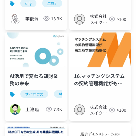
dify
生成ai
業務効率化
株式会社
李俊浩
13.3K
>100
メイクア
ップ
AI活用で変わる知財業
16.マッチングシステム
務の未来
の契約管理機能がもた
らす業務効率化
サイボウズ
特許
ai
株式会社
上池 睦
7.3K
>100
メイクア
ップ