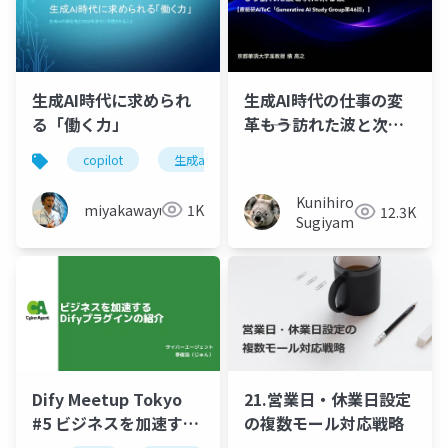
生成AI時代に求められ
生成AI時代の仕事の変
る「働く力」
革――もう訪れた波と次に
来る波
copilot
生成ai
chatgpt
Kunihiro
miyakawayuho
1K
12.3K
Sugiyama
Dify Meetup Tokyo
21.営業日・休業日設定
#5 ビジネスを加速する
の複数モール対応戦略
Difyプラグインの紹介