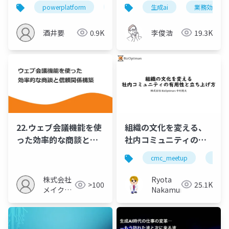
でレポートを作る
Ops LT大会！！！
powerplatform
運用保守
生成ai
copilot
業務効率化
m365
酒井要
0.9K
李俊浩
19.3K
組織の文化を変える、
22.ウェブ会議機能を使
社内コミュニティの有
った効率的な商談と信
用性と立ち上げ方
頼関係構築
cmc_meetup
社内
Ryota
株式会社
25.1K
>100
Nakamura
メイクア
ップ