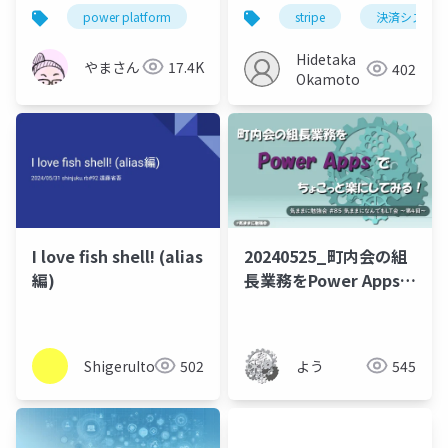
デート
power platform
power apps
stripe
power automate
決済システム
Hidetaka
やまさん
17.4K
402
Okamoto
I love fish shell! (alias
20240525_町内会の組
編)
長業務をPower Appsで
ちょこっと楽にしてみ
る
ShigeruIto
502
よう
545