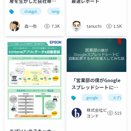
産を生かした自社専用
最速レポート
チャットで業務効率化
chatgpt
langchain
rag
langflow
森一弥
7.3K
tanuchi
1.5K
「営業部の僕がGoogle
スプレッドシートに自
動起票するAPIを導入し
google
スプレッド
てみた話」
株式会社ビ
515
ヨンド
エプソンのスキャナー