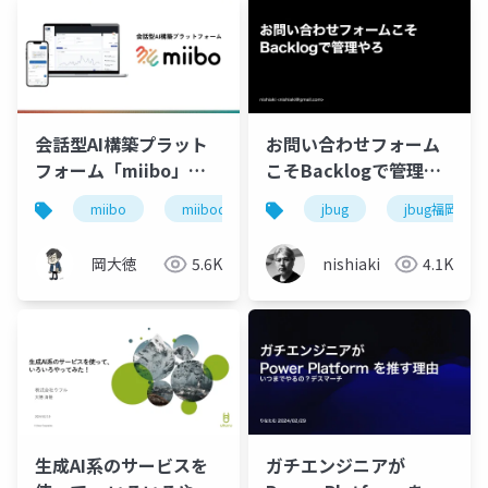
会話型AI構築プラット
お問い合わせフォーム
フォーム「miibo」サ
こそBacklogで管理や
ービス説明資料
ろ
miibo
miibodesigner
jbug
会話型ai
jbug福岡
岡大徳
5.6K
nishiaki
4.1K
生成AI系のサービスを
ガチエンジニアが