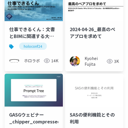
仕事できるくん：文書
2024-04-26_最高のペ
とBIMに関連する大変
アプロを求めて
な作業をChatGPTにや
holoconf24
らせてみるとみんな仕
事ができるようにな
Kyohei
ホロラボ
14K
3K
る！？
Fujita
GASGウェビナー
SASの便利機能とその
_chipper_compressed
利用