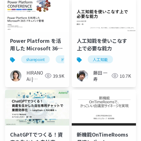
Power Platform を活
人工知能を使いこなす
用した Microsoft 365
上で必要な能力
ドキュメント管理
sharepoint
ドキュメント管理
人工知能
power automate
HIRANO
藤田 一
39.9K
10.7K
Ai |
寿
Microsoft
MVP 👉
❤️
SharePoint
ChatGPTでつくる！資
新機能OnTimeRooms