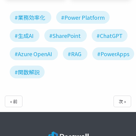
#業務効率化
#Power Platform
#生成AI
#SharePoint
#ChatGPT
#Azure OpenAI
#RAG
#PowerApps
#関数解説
« 前
次 »