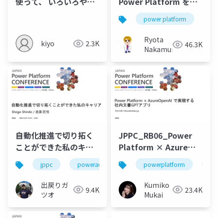
使って、 いろいろやっ
Power Platform を推
てみた！
す理由
power platform
n
Ryota
kiyo
2.3K
46.3K
Nakamura
自動化推進で切り拓く
JPPC_RB06_Power
ことができた私のキャ
Platform × Azure
リア
OpenAI で実現する社
jppc
powerautomate
powerplatform
rb02
jp
内文書GPTアプリ
出戻りガ
Kumiko
9.4K
23.4K
ツオ
Mukai