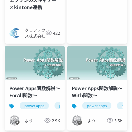
×kintone連携
クラフテク
422
ス株式会社
Power Apps関数解説～
Power Apps関数解説～
ForAll関数～
With関数～
power apps
power platform
power apps
power app関数解
power
よう
2.9K
よう
3.5K