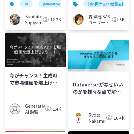
ai
generative ai
machine learning
[第5回大阪sas勉強会]
deep l
Kunihiro
森岡裕[SAS
12.2K
3K
Sugiyama
ユーザー総
会世話人]
今がチャンス！生成AI
で市場価値を爆上げし
Dataverse がなぜいい
よう！！
のかを様々な点で解説
します
Generative
1.4K
AI 勉強会
Ryota
10.4K
関西ブラ
Nakamura
ンチ事務
局