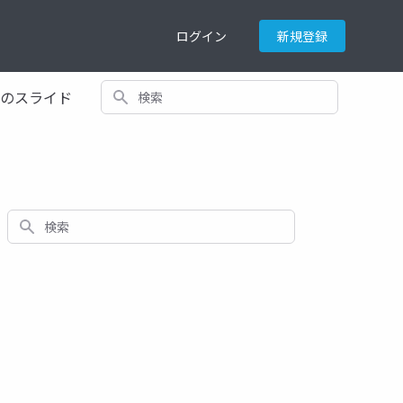
ログイン
新規登録
検索
てのスライド
検索