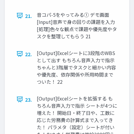
音コパ-5をやってみる① デモ画面
21.
[Input]音声で身の回りの課題を入力
[処理]色々な観点で課題や優先度やタ
スクを整理してもらう 21
[Output]Excelシートに3段階のWBS
22.
として出す もちろん音声入力で指示
ちゃんと3階層でタスクと細かい内容
や優先度、依存関係や所用時間まで
ついた！ 22
[Output]Excelシートを拡張する も
23.
ちろん音声入力で指示 シートが4つに
増えた！ 開始日・終了日や、工数に
応じた労務費の計算式まで入ってき
た！ パラメタ（設定）シートが付い