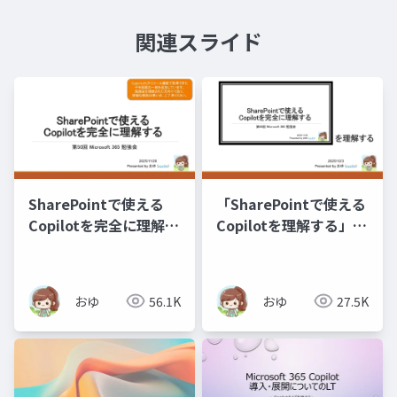
関連スライド
SharePointで使える
「SharePointで使える
Copilotを完全に理解す
Copilotを理解する」を
る_M365勉強会
理解する_20251203
_20251129
おゆ
56.1K
おゆ
27.5K