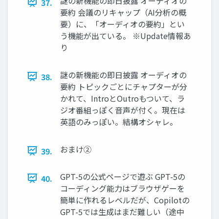
謎の新機能の即日披露 オーディオの
37.
要約 会議のリキャップ（AI分析の概
要）に、「オーディオの要約」とい
う機能が出ている。 ※Update情報あ
り
謎の新機能の即日披露 オーディオの
38.
要約 トピックごとにチャプターが分
かれて、IntroとOutroもついて、ラ
ジオ番組っぽく音声が付く。現在は
英語のみっぽい。結構オシャレ。
おまけ②
39.
GPT-5の公式ページで遊ぶ GPT-5の
40.
コーディング能力はブラウザゲーを
簡単に作れるレベルだが、Copilotの
GPT-5では生成はまだ難しい（途中