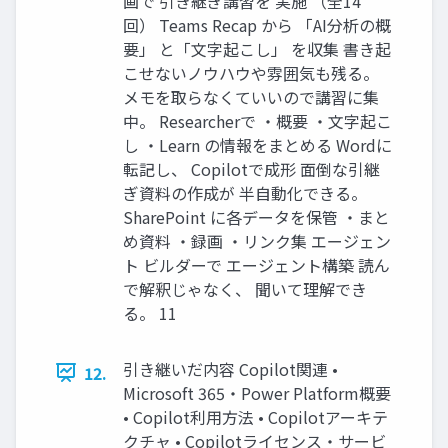
画で 引き継ぎ講習を 実施 （全14
回） Teams Recap から 「AI分析の概
要」 と「文字起こし」 を収集 書き起
こせないノウハウや雰囲気も残る。
メモを取らなくていいので講習に集
中。 Researcherで ・概要 ・文字起こ
し ・Learn の情報をまとめる Wordに
転記し、 Copilotで成形 面倒な引継
ぎ資料の作成が 半自動化できる。
SharePoint に各データを保管 ・まと
め資料 ・録画 ・リンク集 エージェン
ト ビルダーで エージェント構築 読ん
で解釈じゃなく、 聞いて理解でき
る。 11
引き継いだ内容 Copilot関連 •
12.
Microsoft 365・Power Platform概要
• Copilot利用方法 • Copilotアーキテ
クチャ • Copilotライセンス・サービ