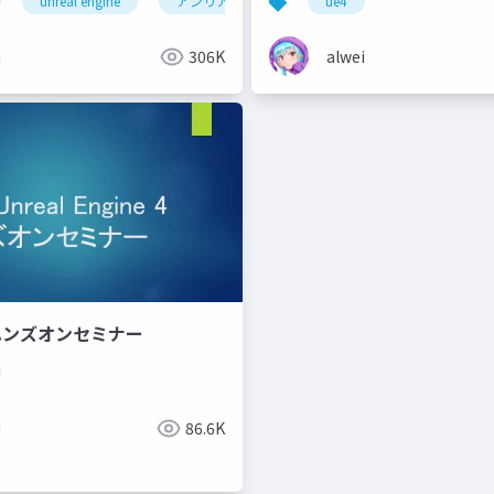
unreal engine
アンリアルエンジン
ue4
i
306K
alwei
4ハンズオンセミナー
i
86.6K