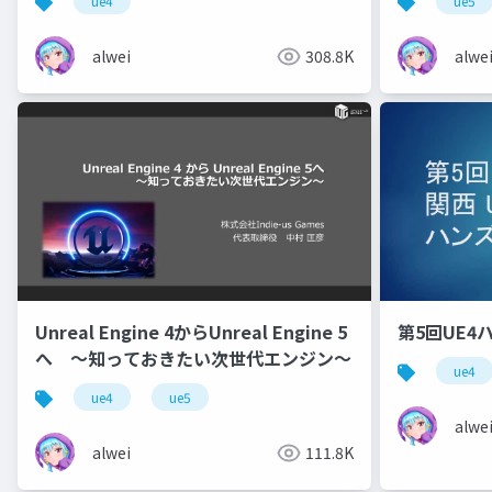
ue4
ue5
alwei
308.8K
alwe
Unreal Engine 4からUnreal Engine 5
第5回UE
へ ～知っておきたい次世代エンジン～
ue4
ue4
ue5
alwe
alwei
111.8K