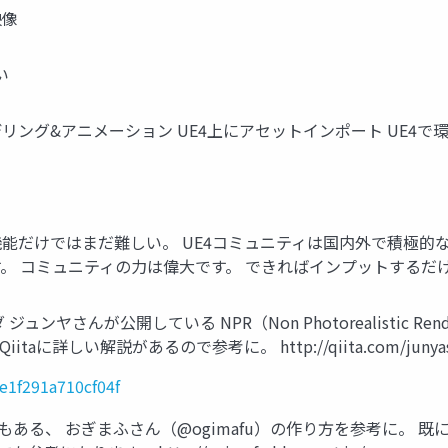
映像
い
デリング&アニメーション UE4上にアセットインポート UE4
の機能だけではまだ難しい。 UE4コミュニティは国内外で積極
。 コミュニティの力は偉大です。 できればインプットするだ
モダ ジュンヤさんが公開している NPR（Non Photorealistic
しい解説があるので参考に。 http://qiita.com/junyash/ite
8e1f291a710cf04f
もある、 おぎまふさん（@ogimafu）の作り方を参考に。 