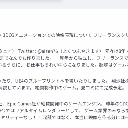
ルルック 3DCGアニメーションでの映像表現について フリーランスクリエ
ルウェイ） Twitter : @aizen76（よくつぶやきます） 
までなんでも作りました。 一昨年から独立し、フリーランスでゲーム
ているうちに、 お仕事もそれが中心になりました。趣味はゲー
たり、UE4のブループリント本を書いたりしました。 翔泳社様よ
底解説しています。 絶賛制作中のゲーム。夏コミにて完成予定。
ゲーム会社、Epic Games社が絶賛開発中のゲームエンジン。 昨
昨今ではリアルタイムレンダラーとして、 ゲーム業界のみならず
ヤリティーなし！！ 冗談ではなく、本当に映像を作る分には