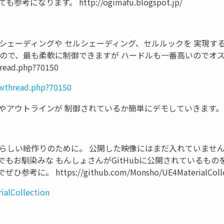
ります。 http://ogimafu.blogspot.jp/
シェーディングや セルシェーディング、セルルックを 実現す
るので、最も柔軟に制御できますが ハードルも一番高いのでオ
hread.php?70150
owthread.php?70150
やアウトラインが 制御されているか簡単にデモしていきます。
絵らしい絵作りのために。 公開した映像にはまだ入れていませ
gでもお馴染みな もんしょさんがGitHubに公開されているも
ttps://github.com/Monsho/UE4MaterialColle
ialCollection