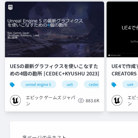
UE5の最新グラフィクスを使いこなすた
UE4で作成
めの4個の勘所 [CEDEC+KYUSHU 2023]
CREATORS
unreal engine 5
ue5
cedec
cedec+kyushu
ue4
エピック ゲームズ ジャパ
エピ
883.6K
ン
ン
各ページのテキスト