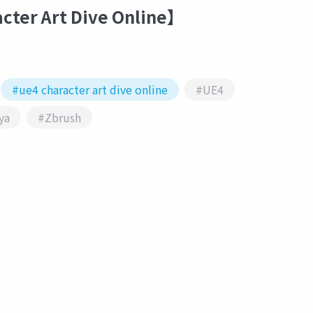
r Art Dive Online】
#ue4 character art dive online
#UE4
ya
#Zbrush