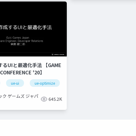
するUIと最適化手法 【GAME
 CONFERENCE '20】
ue-ui
ue-optimize
ック ゲームズ ジャパ
645.2K