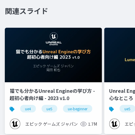
関連スライド
猫でも分かるUnreal Engineの学び方 -
Unreal E
超初心者向け編 - 2023 v1.0
心なところ
ue4
ue5
ue-beginner
ue5
エピック ゲームズ ジャパン
1.7M
エピ