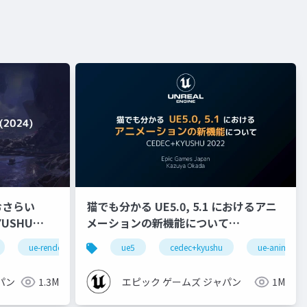
おさらい
猫でも分かる UE5.0, 5.1 におけるアニ
メーションの新機能について
【CEDEC+KYUSHU 2022】
ue-rendering
ue5
cedec+kyushu
ue-animatio
パン
1.3M
エピック ゲームズ ジャパン
1M