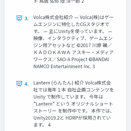
ト 鳥居 佑弥 陸 洋一郎 2
Volca株式会社紹介 — Volca(株)はゲー
3.
ムエンジンに特化したCGスタジオで
す。 — 主にUnityを使っています。 —
映像、インタラクティブ、ゲームエン
ジン用アセットなど ©2017 川原 礫／
ＫＡＤＯＫＡＷＡ アスキー・メディア
ワークス／SAO-A Project ©BANDAI
NAMCO Entertainment Inc. 3
Lantern (らんたん) 紹介 Volca株式会
4.
社では毎年１本 自社企画コンテンツを
Unity で制作しています。 今年は
”Lantern” という オリジナルショート
ストーリー を制作中です。 本作では、
Unity2019.2と HDRPが採用されてい
ます。 4