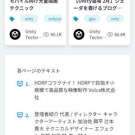
モバイル向け大量描画
【Unity道場 2月】シェ
テクニック
ーダを書けるプログラ
マになろう
unity
unitysync
gpu
unity
Unity
Unity
90.1K
86.9K
Technologies
Technologies
Japan
Japan
各ページのテキスト
HDRPコワクナイ！ HDRPで目指す小
1.
規模で高品質な映像制作 Volca株式会
社
登壇者紹介 代表 / ディレクター キャラ
2.
クターアーティスト 加治佐 興平 辻本
貴大 テクニカルデザイナー エフェク