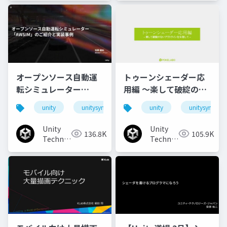
オープンソース自動運
トゥーンシェーダー応
転シミュレーター
用編 ～楽して破綻のな
「AWSIM」のご紹介と
いアウトラインを目指
unity
unitysync
unity
unitysync
実装事例
して～
Unity
Unity
136.8K
105.9K
Technologies
Technologies
Japan
Japan