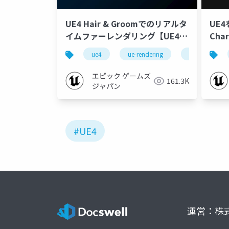
UE4 Hair & Groomでのリアルタ
UE
イムファーレンダリング【UE4
Char
Character Art Dive Online】
ue4
ue-rendering
ue4 character 
エピック ゲームズ
161.3K
ジャパン
#UE4
運営：株