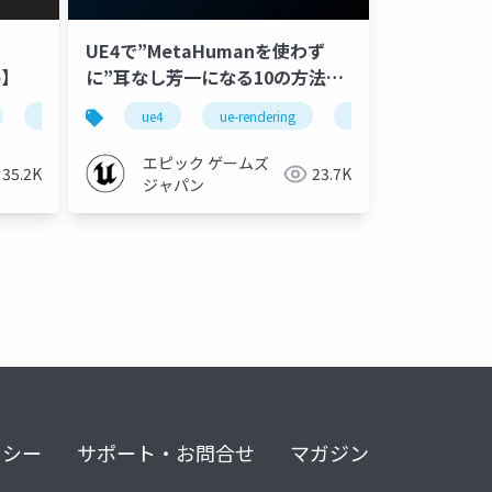
UE4で”MetaHumanを使わず
e】
に”耳なし芳一になる10の方法
【UE4 Character Art Dive
 online
ue4 character art dive online
ue4
ue-rendering
ue-effect
ue4 c
Online】
エピック ゲームズ
35.2K
23.7K
ジャパン
リシー
サポート・お問合せ
マガジン