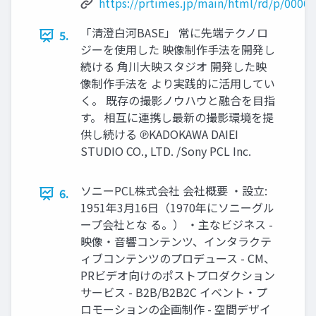
https://prtimes.jp/main/html/rd/p/0000
「清澄白河BASE」 常に先端テクノロ
5.
ジーを使用した 映像制作手法を開発し
続ける 角川大映スタジオ 開発した映
像制作手法を より実践的に活用してい
く。 既存の撮影ノウハウと融合を目指
す。 相互に連携し最新の撮影環境を提
供し続ける ℗KADOKAWA DAIEI
STUDIO CO., LTD. /Sony PCL Inc.
ソニーPCL株式会社 会社概要 ・設立:
6.
1951年3月16日（1970年にソニーグル
ープ会社とな る。） ・主なビジネス -
映像・音響コンテンツ、インタラクテ
ィブコンテンツのプロデュース - CM、
PRビデオ向けのポストプロダクション
サービス - B2B/B2B2C イベント・プ
ロモーションの企画制作 - 空間デザイ