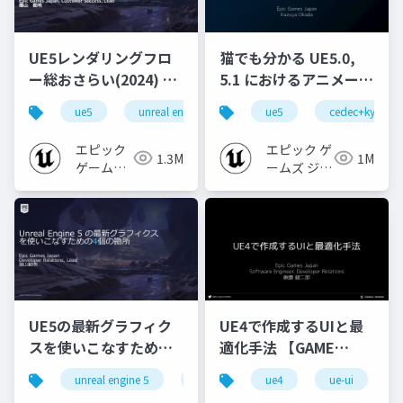
UE5レンダリングフロ
猫でも分かる UE5.0,
ー総おさらい(2024) 基
5.1 におけるアニメーシ
礎編！
ョンの新機能について
ue5
unreal engine
ue-rendering
ue5
cedec+kyushu
[CEDEC+KYUSHU
【CEDEC+KYUSHU
2024]
2022】
エピック
エピック ゲ
1.3M
1M
ゲームズ
ームズ ジャ
ジャパン
パン
UE5の最新グラフィク
UE4で作成するUIと最
スを使いこなすための4
適化手法 【GAME
個の勘所
CREATORS
unreal engine 5
ue5
cedec
ue4
ue-ui
cedec+kyushu
[CEDEC+KYUSHU
CONFERENCE '20】