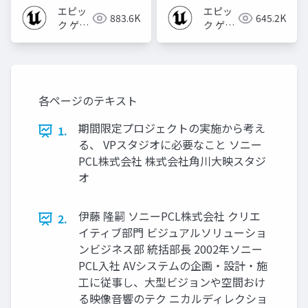
2023]
エピッ
エピッ
883.6K
645.2K
ク ゲー
ク ゲー
ムズ ジ
ムズ ジ
ャパン
ャパン
各ページのテキスト
期間限定プロジェクトの実施から考え
1.
る、 VPスタジオに必要なこと ソニー
PCL株式会社 株式会社角川大映スタジ
オ
伊藤 隆嗣 ソニーPCL株式会社 クリエ
2.
イティブ部門 ビジュアルソリューショ
ンビジネス部 統括部長 2002年ソニー
PCL入社 AVシステムの企画・設計・施
工に従事し、大型ビジョンや空間おけ
る映像音響のテク ニカルディレクショ