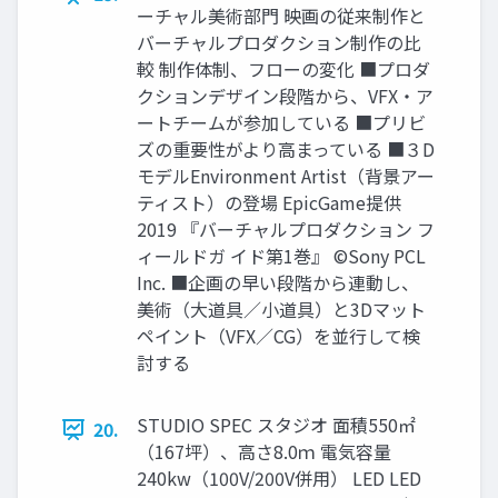
ーチャル美術部門 映画の従来制作と
バーチャルプロダクション制作の比
較 制作体制、フローの変化 ■プロダ
クションデザイン段階から、VFX・ア
ートチームが参加している ■プリビ
ズの重要性がより高まっている ■３D
モデルEnvironment Artist（背景アー
ティスト）の登場 EpicGame提供
2019 『バーチャルプロダクション フ
ィールドガ イド第1巻』 ©Sony PCL
Inc. ■企画の早い段階から連動し、
美術（大道具／小道具）と3Dマット
ペイント（VFX／CG）を並行して検
討する
STUDIO SPEC スタジオ 面積550㎡
20.
（167坪）、高さ8.0ｍ 電気容量
240kw（100V/200V併用） LED LED