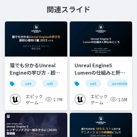
関連スライド
猫でも分かるUnreal
Unreal Engine5
Engineの学び方 - 超初
Lumenの仕組みと肝心
心者向け編 - 2023 v1.0
なところ
ue4
ue5
ue-beginner
ue5
ue-rendering
エピック
エピック
1.7M
1.5M
ゲームズ
ゲームズ
ジャパン
ジャパン