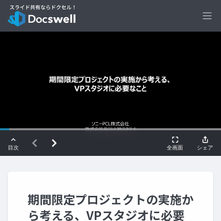
Ope
期間限定プロジェクトの実施か
ら考える、VPスタジオに必要