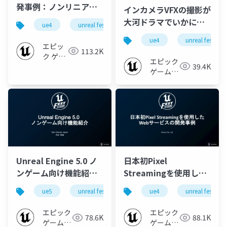
発事例：ノンリニアな
インカメラVFXの撮影が
東京の街を表現する
大河ドラマでいかに実
ue4
unreal fest extreme '22 summer
unreal fest
【UNREAL FEST
現したか?そして今後の
ue4
unreal fest ex
EXTREME '22
この技術の可能性はい
エピッ
113.2K
SUMMER】
ク ゲー
かに?【UNREAL FEST
エピック
39.4K
ムズ ジ
EXTREME '22
ゲームズ
ャパン
SUMMER】
ジャパン
Unreal Engine 5.0 ノ
日本初Pixel
ンゲーム向け機能紹介
Streamingを使用した
【UNREAL FEST
webサービスの開発事
ue5
unreal fest extreme '22 summer
ue4
unreal fest ex
unreal fest
EXTREME '22
例【UNREAL FEST
SUMMER】
EXTREME '22
エピック
エピック
78.6K
88.1K
SUMMER】
ゲームズ
ゲームズ