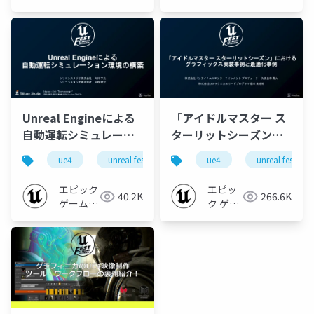
ジャパン
ジャパン
Unreal Engineによる
「アイドルマスター ス
自動運転シミュレーシ
ターリットシーズン」
ョン環境の構築
におけるグラフィック
ue4
unreal fest extreme '22 summer
ue4
unreal fest ex
unreal fest
【UNREAL FEST
ス実装事例と最適化事
EXTREME '22
例【UNREAL FEST
エピック
エピッ
40.2K
266.6K
SUMMER】
EXTREME '22
ゲームズ
ク ゲー
ジャパン
SUMMER】
ムズ ジ
ャパン