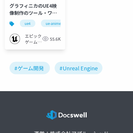
グラフィニカのUE4映
像制作のツール・ワー
クフローの裏側紹介！
ue4
ue-anime
ue-sequencer
ue-rendering
【UNREAL FEST
EXTREME '22
エピック
55.6K
SUMMER】
ゲームズ
ジャパン
#ゲーム開発
#Unreal Engine