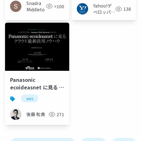
Architecture in the
Snadra
Yahoo!デ
>100
Age of Messy Media:
138
Middleto
ベロッパー
Helen Castle
ネットワー
ク
Panasonic
ecoideasnet に見る ク
ラウド最新活用ノウハ
aws
ウ
後藤 和貴
271