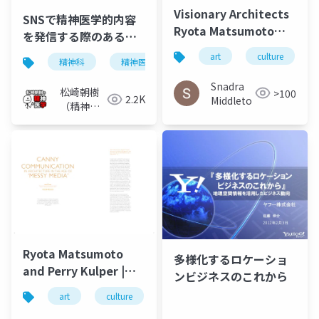
Visionary Architects
SNSで精神医学的内容
Ryota Matsumoto
を発信する際のあるべ
and Perry Kulper |
き内容について
art
culture
精神科
精神医学
youtube
sns
ソ
Canny
Communication in
Snadra
松崎朝樹
>100
Architecture in the
2.2K
Middleto
（精神科
Age of Messy Media -
医）
Helen Castle
Ryota Matsumoto
多様化するロケーショ
and Perry Kulper |
ンビジネスのこれから
Canny
art
culture
architecture
松本良多
Communication in