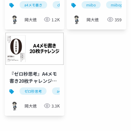
ClaudeProjects×A4
てくれる
a4メモ書き
claude
claudeprojects
miibo
miibopartne
言語
メモ書きで実現する超
miibo「daitoku0110」
効率情報戦略
岡大徳
1.2K
岡大徳
359
『ゼロ秒思考』A4メモ
書き20枚チャレンジ
『自己満足ではない
ゼロ秒思考
a4メモ書き
アクティブリスニング
「徹底的に聞く」技
術』
岡大徳
3.3K