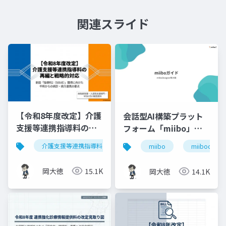
関連スライド
【令和8年度改定】介護
会話型AI構築プラット
支援等連携指導料の再
フォーム「miibo」ガ
編と戦略的対応｜指導
イド
介護支援等連携指導料
令和8年度診療報酬改定
入
miibo
miibodesign
料2（500点）の要件整
理
岡大徳
15.1K
岡大徳
14.1K