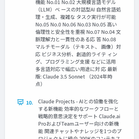
機能 No.01 No.02 大規模言語モデル
（LLM）ベ ースの対話型AI 自然言語処
理・生成、複雑な タスク実行が可能
No.05 No.0 No.06 No.03 No.05 高い
倫理性と安全性を重視 No.07 No.04 文
脈理解力と一貫性のある応 答 No.08
マルチモーダル（テキスト、 画像）対
応 ビジネス分析、創造的ライテ ィン
グ、プログラミング支援 などに活用
多言語対応で幅広い用途に対 応 最新
版: Claude 3.5 Sonnet （2024年時
点）
Claude Projects - AIとの協働を強化
10.
する新機能 効率的なワークフローと
戦略的意思決定をサポート Claude.ai
ProおよびTeamユーザー向けの新機
能 関連チャットやナレッジを1つのプ
ロジェクトに統合 200Kのコンテキス