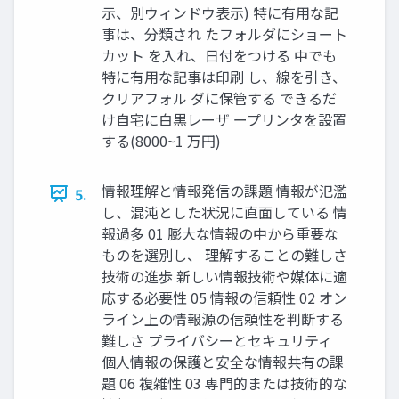
示、別ウィンドウ表示) 特に有用な記
事は、分類され たフォルダにショート
カット を入れ、日付をつける 中でも
特に有用な記事は印刷 し、線を引き、
クリアフォル ダに保管する できるだ
け自宅に白黒レーザ ープリンタを設置
する(8000~1 万円)
情報理解と情報発信の課題 情報が氾濫
5.
し、混沌とした状況に直面している 情
報過多 01 膨大な情報の中から重要な
ものを選別し、 理解することの難しさ
技術の進歩 新しい情報技術や媒体に適
応する必要性 05 情報の信頼性 02 オン
ライン上の情報源の信頼性を判断する
難しさ プライバシーとセキュリティ
個人情報の保護と安全な情報共有の課
題 06 複雑性 03 専門的または技術的な