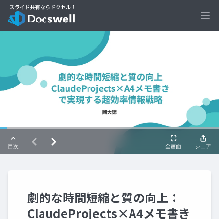
Ope
劇的な時間短縮と質の向上：
ClaudeProjects×A4メモ書き