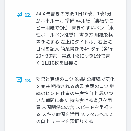
A4メモ書きの方法 1日10枚、1枚1分
12.
が基本ルール 準備 A4用紙（裏紙やコ
ピー用紙でOK） 書きやすいペン（水
性ボールペン推奨） 書き方 用紙を横
置きにする 左上にタイトル、右上に
日付を記入 箇条書きで4〜6行（各行
20〜30字） 実践 1枚につき1分で書
く 1日10枚を目標に
効果と実践のコツ 3週間の継続で変化
13.
を実感 期待される効果 実践のコツ 継
続のヒント 仕事の生産性向上 思いつ
いた瞬間に書く 持ち歩ける道具を用
意 人間関係の改善 スピードを重視す
る スキマ時間を活用 メンタルヘルス
の向上 テーマを深掘りする