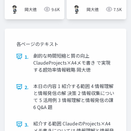
践ガイド
岡大徳
9.6K
岡大徳
7.5K
各ページのテキスト
劇的な時間短縮と質の向上
1.
ClaudeProjects×A4メモ書き で実現
する超効率情報戦略 岡大徳
本日の内容 1 紹介する範囲 4 情報理解
2.
と情報発信の解 決策 2 情報収集につい
て 5 活用例 3 情報理解と情報発信の課
6 Q&A 題
紹介する範囲 ClaudeのProjects×A4
3.
メモ書きについては 情報理解と情報発