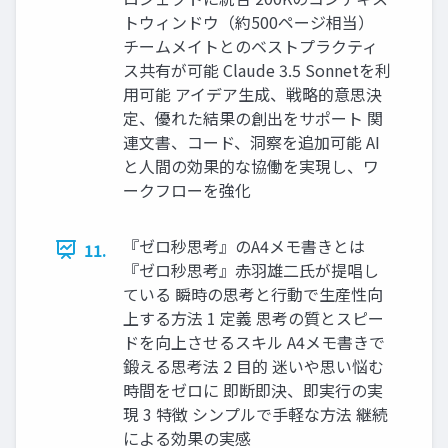
トウィンドウ（約500ページ相当）
チームメイトとのベストプラクティ
ス共有が可能 Claude 3.5 Sonnetを利
用可能 アイデア生成、戦略的意思決
定、優れた結果の創出をサポート 関
連文書、コード、洞察を追加可能 AI
と人間の効果的な協働を実現し、ワ
ークフローを強化
『ゼロ秒思考』のA4メモ書きとは
11.
『ゼロ秒思考』赤羽雄二氏が提唱し
ている 瞬時の思考と行動で生産性向
上する方法 1 定義 思考の質とスピー
ドを向上させるスキル A4メモ書きで
鍛える思考法 2 目的 迷いや思い悩む
時間をゼロに 即断即決、即実行の実
現 3 特徴 シンプルで手軽な方法 継続
による効果の実感