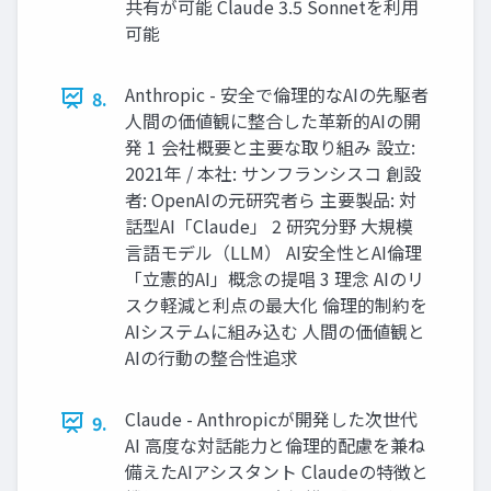
共有が可能 Claude 3.5 Sonnetを利用
可能
Anthropic - 安全で倫理的なAIの先駆者
8.
人間の価値観に整合した革新的AIの開
発 1 会社概要と主要な取り組み 設立:
2021年 / 本社: サンフランシスコ 創設
者: OpenAIの元研究者ら 主要製品: 対
話型AI「Claude」 2 研究分野 大規模
言語モデル（LLM） AI安全性とAI倫理
「立憲的AI」概念の提唱 3 理念 AIのリ
スク軽減と利点の最大化 倫理的制約を
AIシステムに組み込む 人間の価値観と
AIの行動の整合性追求
Claude - Anthropicが開発した次世代
9.
AI 高度な対話能力と倫理的配慮を兼ね
備えたAIアシスタント Claudeの特徴と