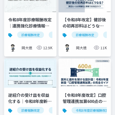
令和8年度診療報酬改定
【令和8年改定】健診後
｜連携強化診療情報提
の初再診料はどうな
供料の見直しを図解で
る？算定ルールの明確
診療報酬改定
連携強化診療情報提供料
診療報酬改定
令和8年度
健康
解説
化と現場での対応ガイ
ド
岡大徳
12.9K
岡大徳
11K
逆紹介の受け皿を収益
【令和8年度改定】口腔
化する｜令和8年度新設
管理連携加算600点の算
「特定機能病院等紹介
定要件・施設基準まと
診療報酬改定
特定機能病院等紹介患者受入加算
令和8年度診療報酬改定
患者受入加算」完全実
め