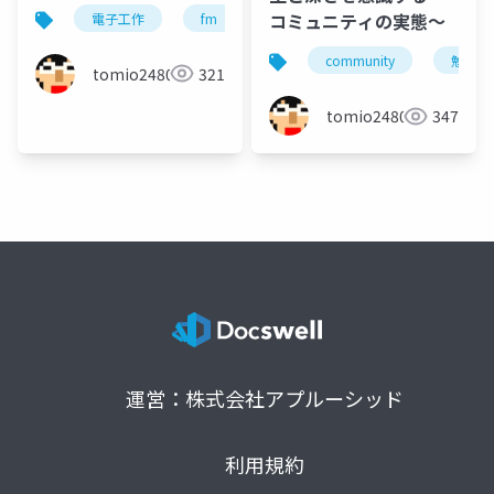
コミュニティの実態〜
電子工作
fm
帯広
北海道
十勝
community
勉強会
tomio2480
321
tomio2480
347
運営：株式会社アプルーシッド
利用規約