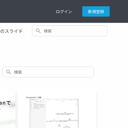
ログイン
新規登録
検索
てのスライド
検索