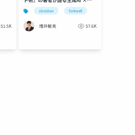
ト術』の著者が語る生成AI ×
Obsidian の可能性
obsidian
forkwell
151.5K
増井敏克
57.6K