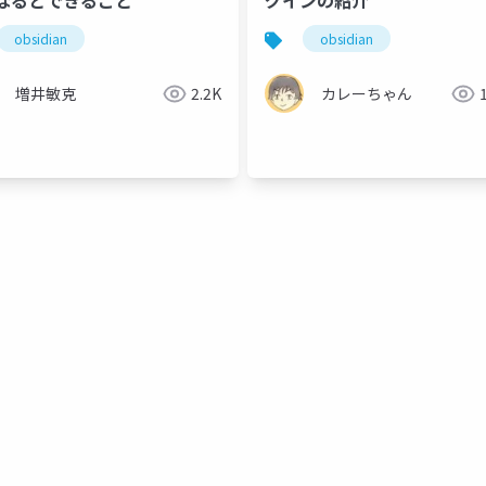
なるとできること
グインの紹介
obsidian
obsidian
増井敏克
2.2K
カレーちゃん