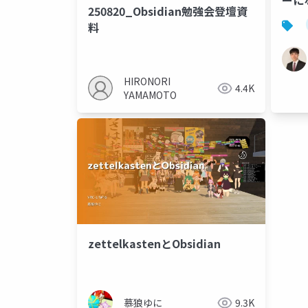
ーに
250820_Obsidian勉強会登壇資
料
HIRONORI
4.4K
YAMAMOTO
zettelkastenとObsidian
慕狼ゆに
9.3K