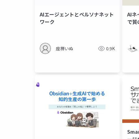
AIエージェントとペルソナネット
AI
ワーク
で質
う
座禅いぬ
0.9K
Sma