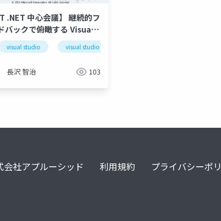
T .NET 中心会議】 継続的フ
バックで俯瞰する Visual
dio 2010 の世界でのテスト
jasst11kansai
visual studio
visual studio
visual studio 2010
tfs
tfs
team foundation server
team foundation s
長沢 智治
103
式会社アプルーシッド
利用規約
プライバシーポ