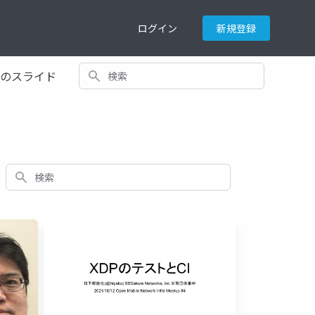
ログイン
新規登録
検索
てのスライド
検索