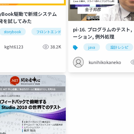
ryBook駆動で新規システム
発を試してみた
pi-16. プログラムのテスト,
storybook
フロントエンド
vue.js
nuxt.js
web
ーション, 例外処理
kght6123
38.2K
java
設計レシピ
kunihikokaneko