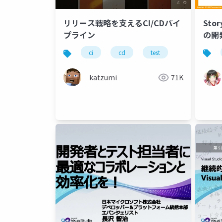
Sto
リリース戦略を支えるCI/CDパイ
の開
プライン
ci
cd
test
katzumi
71K