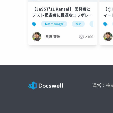
【JaSST'11 Kansai】 開発者と
【@I
テスト担当者に最適なコラボレー
ィード
ションと効率化を！
Stu
test manager
test
jasst
長沢 智治
>100
運営：株