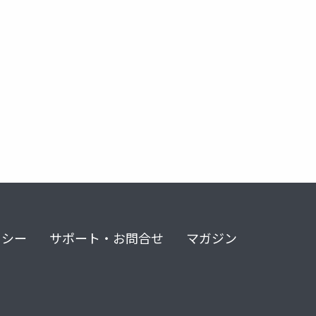
erver
continuous feedback
test
quality
@it
リシー
サポート・お問合せ
マガジン