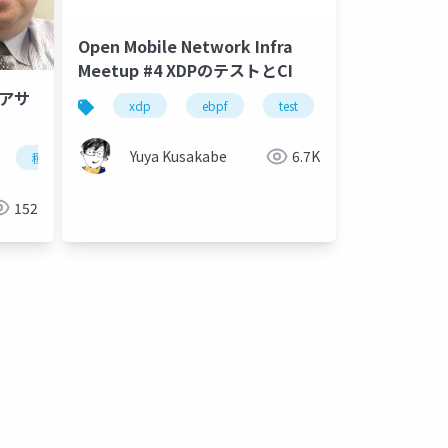
Open Mobile Network Infra
Meetup #4 XDPのテストとCI
 アサ
xdp
ebpf
test
ci
go
Yuya Kusakabe
6.7K
種々のエラー
プログラムのテスト
アサーション
152