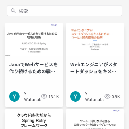
検索
JavaでWebサービスを
Webエンジニアがスタ
作り続けるための戦略
ートダッシュをキメる
と戦術
ためのローカル開発環
境の勘所
Y
Y
13.1K
0.9K
Watanabe
Watanabe