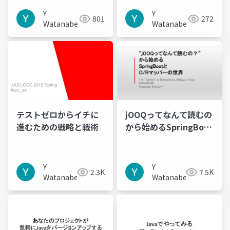
Y
Y
801
272
Watanabe
Watanabe
テストゼロからイチに
jOOQってなんて読むの
進むための戦略と戦術
から始めるSpringBoot
とO/Rマッパーの世界
Y
Y
2.3K
7.5K
Watanabe
Watanabe