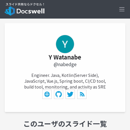
Ope
Y Watanabe
@nabedge
Engineer. Java, Kotlin(Server Side),
JavaScript, Vue.js, Spring boot, CI/CD tool,
build tool, monitoring, and activity as SRE
このユーザのスライド一覧