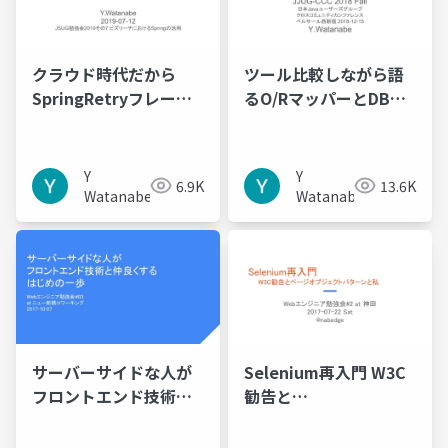
クラウド時代だから
ツール比較しながら語
SpringRetryフレーム
るO/RマッパーとDBマ
ワーク
イグレーション
Y
Y
6.9K
13.6K
Watanabe
Watanabe
サーバーサイドな人が
Selenium再入門 W3C
フロントエンド技術と
勧告と
仲良くするはじめの一
PageObjectPatternと
歩
私