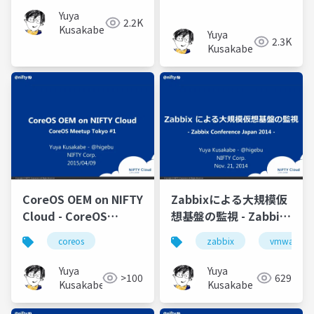
側
Yuya
2.2K
Kusakabe
Yuya
2.3K
Kusakabe
CoreOS OEM on NIFTY
Zabbixによる大規模仮
Cloud - CoreOS
想基盤の監視 - Zabbix
Meetup Tokyo #1
Conference Japan
coreos
zabbix
vmware
2014
Yuya
Yuya
>100
629
Kusakabe
Kusakabe