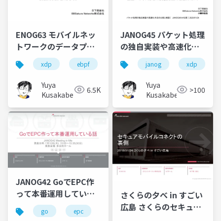
ENOG63 モバイルネッ
JANOG45 パケット処理
トワークのデータプレ
の独自実装や高速化手
ーンをXDPで作る話
法の比較と実践 独自パ
xdp
ebpf
enog
janog
xdp
ケット処理の実装方法
の解説（XDP）
Yuya
Yuya
6.5K
>100
Kusakabe
Kusakabe
JANOG42 GoでEPC作
って本番運用している
さくらの夕べ in すごい
話
広島 さくらのセキュア
go
epc
janog
モバイルコネクトの裏