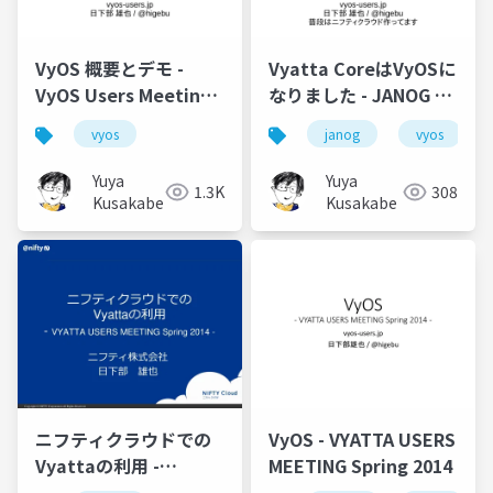
VyOS 概要とデモ -
Vyatta CoreはVyOSに
VyOS Users Meeting
なりました - JANOG 34
Japan #1
LT
vyos
janog
vyos
Yuya
Yuya
1.3K
308
Kusakabe
Kusakabe
ニフティクラウドでの
VyOS - VYATTA USERS
Vyattaの利用 -
MEETING Spring 2014
VYATTA USERS