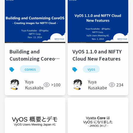
Building and
VyOS 1.1.0 and NIFTY
Customizing Coreos -
Cloud New Features
Creating images for
coreos
vyos
NIFTY Cloud
Yuya
Yuya
>100
234
Kusakabe
Kusakabe