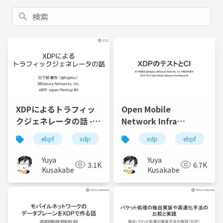
検索
XDPによるトラフィッ
Open Mobile
クジェネレータの話 -
Network Infra
eBPF Meetup Japan
Meetup #4 XDPのテス
ebpf
xdp
go
xdp
ebpf
#4
トとCI
Yuya
Yuya
3.1K
6.7K
Kusakabe
Kusakabe