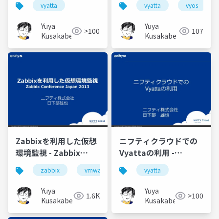
vyatta
vyatta
vyos
MEETING Spring 2014
Yuya
Yuya
>100
107
Kusakabe
Kusakabe
Zabbixを利用した仮想
ニフティクラウドでの
環境監視 - Zabbix
Vyattaの利用 -
Conference Japan
VYATTA USERS
zabbix
vmware
vyatta
2013
MEETING Autumn
2013
Yuya
Yuya
1.6K
>100
Kusakabe
Kusakabe