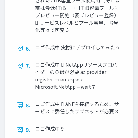
された2TiB容量プール使用時（それ以
前は最低4TiB） ◦ 1TiB容量プールも
プレビュー開始（要プレビュー登録）
 サービスレベルとプール容量、暗号
化等々で可変 5
ロゴ作成中 実際にデプロイしてみた 6
6.
ロゴ作成中  NetAppリソースプロバ
7.
イダーの登録が必要 az provider
register --namespace
Microsoft.NetApp --wait 7
ロゴ作成中  ANFを接続するため、サ
8.
ービスに委任したサブネットが必要 8
ロゴ作成中 9
9.