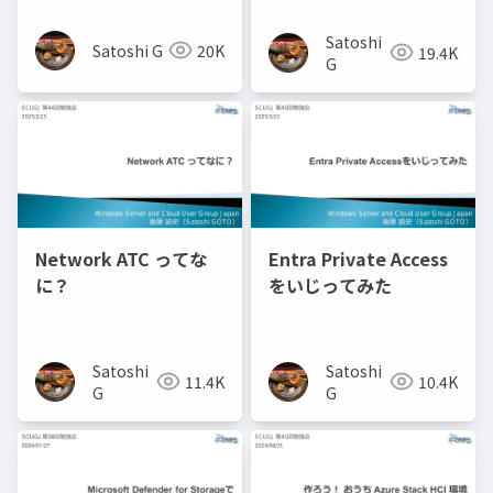
てみた（仮)
Satoshi
Satoshi G
20K
19.4K
G
Network ATC ってな
Entra Private Access
に？
をいじってみた
Satoshi
Satoshi
11.4K
10.4K
G
G