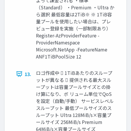
よって課金される ・標準
（Standard） ・Premium ・Ultra か
ら選択 最低容量は2TiB※ ※ 1TiB容
量プールを使用したい場合は、プレ
ビュー登録を実施（一部制限あり）
Register-AzProviderFeature -
ProviderNamespace
Microsoft.NetApp -FeatureName
ANF1TiBPoolSize 12
ロゴ作成中  1TiBあたりのスループ
13.
ットが異なる  提供される最大スル
ープットは容量プールサイズとの掛
け算になり、ボ リューム単位でQoS
を設定（自動/手動） サービスレベル
スループット 最低プールサイズのス
ループット Ultra 128MiB/s×容量プ
ールサイズ 256MiB/s Premium
64MiB/s×容量プールサイズ