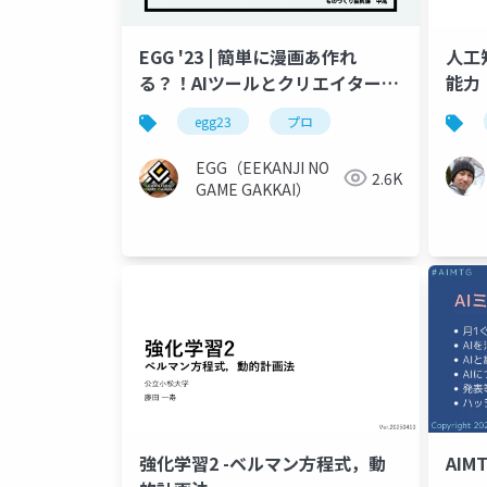
EGG '23 | 簡単に漫画あ作れ
人工
る？！AIツールとクリエイターの
能力
未来
egg23
プロ
EGG（EEKANJI NO
2.6K
GAME GAKKAI）
強化学習2 -ベルマン方程式，動
AIMT