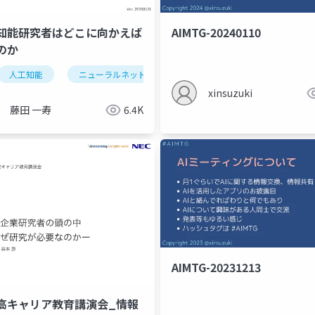
知能研究者はどこに向かえば
AIMTG-20240110
のか
人工知能
ニューラルネットワーク
神経科学
xinsuzuki
藤田 一寿
6.4K
AIMTG-20231213
高キャリア教育講演会_情報