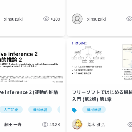
xinsuzuki
>100
xinsuzuki
ve inference 2 (能動的推論
フリーソフトではじめる機
入門 (第2版) 第1章
人工知能
機械学習
神経科学
機械学習
藤田 一寿
43.8K
荒木 雅弘