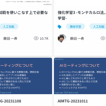
知能を使いこなす上で必要な
強化学習3 -モンテカルロ法
学習-
人工知能
機械学習
人工知能
藤田 一寿
10.7K
藤田 一寿
G-20231108
AIMTG-20231011