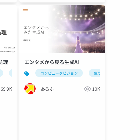
の処理
エンタメから見る生成AI
ニューラルネットワーク
コンピュータビジョン
生成ai
エンタメ
69.9K
あるふ
10K