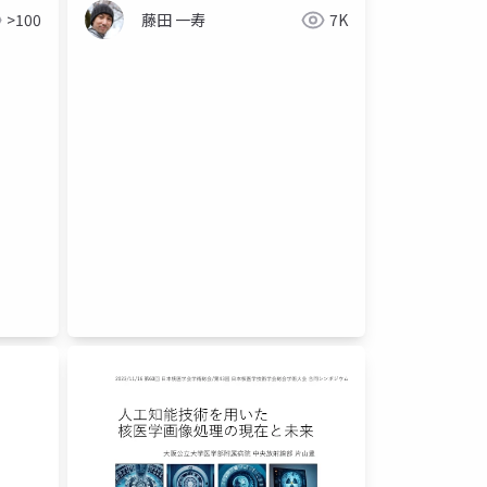
>100
藤田 一寿
7K