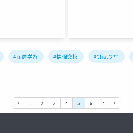
人間の創造性
#深層学習
#情報交換
#ChatGPT
1
2
3
4
5
6
7