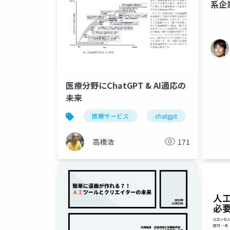
系企
医療分野にChatGPT & AI適応の
未来
医療サービス
chatgpt
マルチモ
高橋浩
171