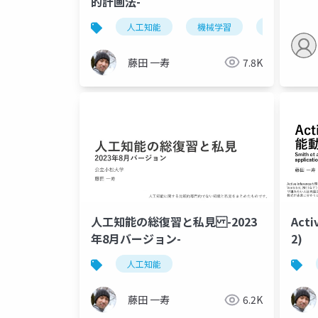
的計画法-
人工知能
機械学習
強化学習
藤田 一寿
7.8K
人工知能の総復習と私見 -2023
Acti
年8月バージョン-
2)
人工知能
藤田 一寿
6.2K