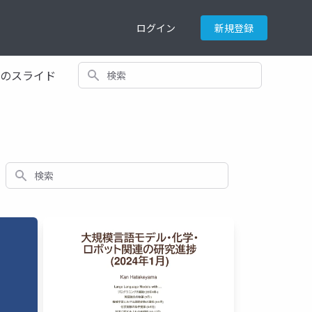
ログイン
新規登録
検索
てのスライド
検索