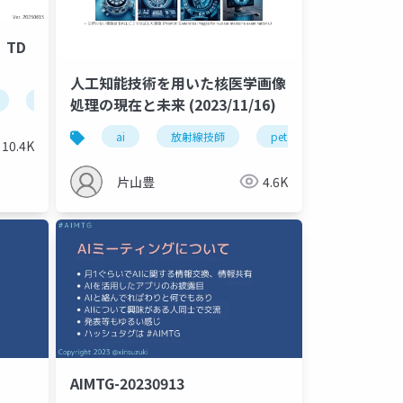
，TD
人工知能技術を用いた核医学画像
強化学習
処理の現在と未来 (2023/11/16)
ai
放射線技師
pet
10.4K
片山豊
4.6K
AIMTG-20230913