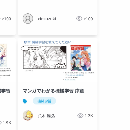
>100
xinsuzuki
>100
マンガでわかる機械学習 序章
械学習
機械学習
荒木 雅弘
1.2K
1.9K