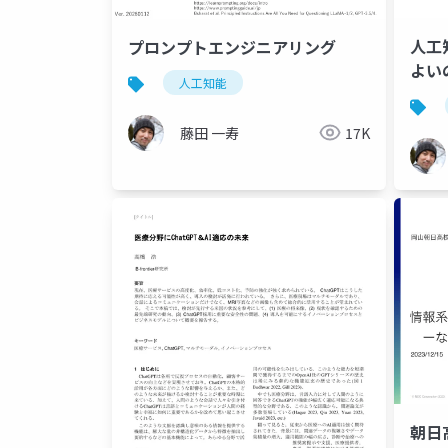
人工
プロンプトエンジニアリング
よい
人工知能
藤田 一寿
17K
朝日