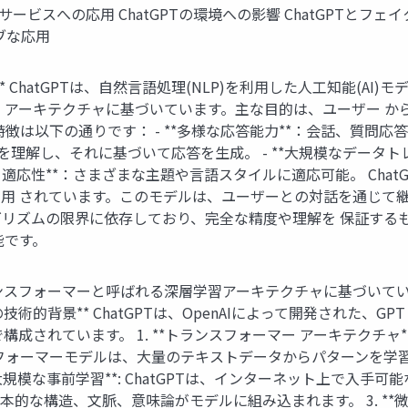
公共サービスへの応用 ChatGPTの環境への影響 ChatGPTとフェイ
ブな応用
概要** ChatGPTは、自然言語処理(NLP)を利用した人工知能(A
 Transformer）アーキテクチャに基づいています。主な目的は、
の特徴は以下の通りです： - **多様な応答能力**：会話、質
文脈を理解し、それに基づいて応答を生成。 - **大規模なデー
性と適応性**：さまざまな主題や言語スタイルに適応可能。 Ch
用 されています。このモデルは、ユーザーとの対話を通じて継
リズムの限界に依存しており、完全な精度や理解を 保証する
能です。
Tは、トランスフォーマーと呼ばれる深層学習アーキテクチャに基づ
背景** ChatGPTは、OpenAIによって開発された、GPT（Genera
成されています。 1. **トランスフォーマー アーキテクチャ**
フォーマーモデルは、大量のテキストデータからパターンを学
*大規模な事前学習**: ChatGPTは、インターネット上で入
的な構造、文脈、意味論がモデルに組み込まれます。 3. **微