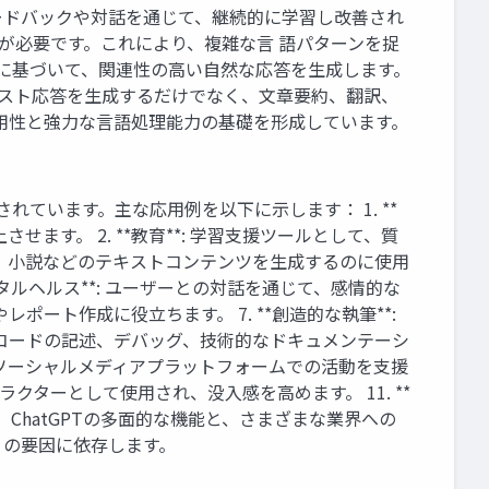
ードバックや対話を通じて、継続的に学習し改善され
算資源が必要です。これにより、複雑な言 語パターンを捉
キストに基づいて、関連性の高い自然な応答を生成します。
にテキスト応答を生成するだけでなく、文章要約、翻訳、
の汎用性と強力な言語処理能力の基礎を形成しています。
。
活用されています。主な応用例を以下に示します： 1. **
す。 2. **教育**: 学習支援ツールとして、質
ート、小説などのテキストコンテンツを生成するのに使用
メンタルヘルス**: ユーザーとの対話を通じて、感情的な
ポート作成に役立ちます。 7. **創造的な執筆**:
: コードの記述、デバッグ、技術的なドキュメンテーシ
ど、ソーシャルメディアプラットフォームでの活動を支援
ラクターとして使用され、没入感を高めます。 11. **
ChatGPTの多面的な機能と、さまざまな業界への
 の要因に依存します。