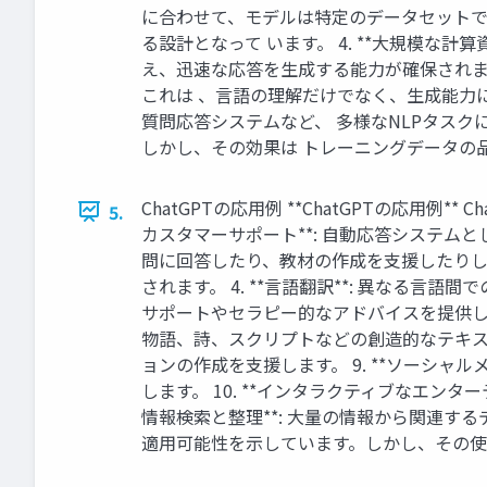
に合わせて、モデルは特定のデータセットで
る設計となって います。 4. **大規模な計
え、迅速な応答を生成する能力が確保されます。
これは 、言語の理解だけでなく、生成能力に
質問応答システムなど、 多様なNLPタスク
しかし、その効果は トレーニングデータの
ChatGPTの応用例 **ChatGPTの応用
5.
カスタマーサポート**: 自動応答システムと
問に回答したり、教材の作成を支援したりしま
されます。 4. **言語翻訳**: 異なる言
サポートやセラピー的なアドバイスを提供します。
物語、詩、スクリプトなどの創造的なテキスト
ョンの作成を支援します。 9. **ソーシ
します。 10. **インタラクティブなエンタ
情報検索と整理**: 大量の情報から関連す
適用可能性を示しています。しかし、その使