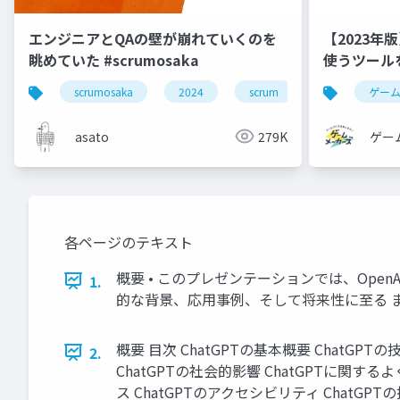
エンジニアとQAの壁が崩れていくのを
【2023
眺めていた #scrumosaka
使うツール
scrumosaka
2024
scrum
agile
ゲー
asato
279K
ゲー
各ページのテキスト
概要 • このプレゼンテーションでは、Open
1.
的な背景、応用事例、そして将来性に至る 
概要 目次 ChatGPTの基本概要 ChatGPT
2.
ChatGPTの社会的影響 ChatGPTに関す
ス ChatGPTのアクセシビリティ ChatGPT