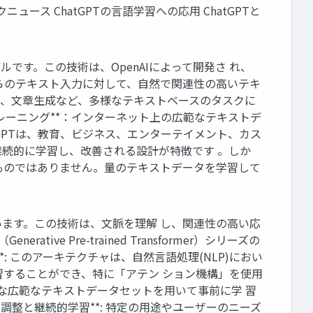
クニュース ChatGPTの言語学習への応用 ChatGPTと
I)モデルです。この技術は、OpenAIによって開発さ れ、
ユーザー からのテキスト入力に対して、自然で関連性の高いテキ
問応答、文章生成など、多様なテキストベースのタスクに
タトレーニング**：インターネット上の広範なテキストデ
atGPTは、教育、ビジネス、エンターテイメント、カス
続的に学習し、改善される設計が特徴です 。しか
ものではありません。量のテキストデータを学習して
いています。この技術は、文脈を理解 し、関連性の高い応
tive Pre-trained Transformer）シリーズの
: このアーキテクチャは、自然言語処理(NLP)におい
習することができ、特に「アテン ション機構」を使用
手可能な広範なテキストデータセットを用いて事前に学 習
調整と継続的学習**: 特定の用途やユーザーのニーズ