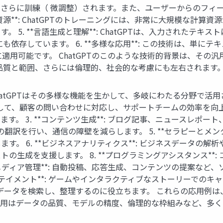
さらに訓練（ 微調整）されます。また、ユーザーからのフィ
算資源**: ChatGPTのトレーニングには、非常に大規模な計
 5. **言語生成と理解**: ChatGPTは、入力されたテ
も依存しています。 6. **多様な応用**: この技術は、単
に適用可能です。 ChatGPTのこのような技術的背景は、そ
品質と範囲、さらには倫理的、社会的な考慮にも左右されます
例** ChatGPTはその多様な機能を生かして、多岐にわたる分野で
して、顧客の問い合わせに対応し、サポートチームの効率を向上させま
す。 3. **コンテンツ生成**: ブログ記事、ニュースレポ
語間での翻訳を行い、通信の障壁を減らします。 5. **セラピーと
 6. **ビジネスアナリティクス**: ビジネスデータの解析やレ
の生成を支援します。 8. **プログラミングアシスタンス**
ャルメディア管理**: 自動投稿、応答生成、コンテンツの提案な
ーテイメント**: ゲームやインタラクティブなストーリーでのキャ
るデータを検索し、整理するのに役立ちます。 これらの応用例は、
用はデータの品質、モデルの精度、倫理的な枠組みなど、多く