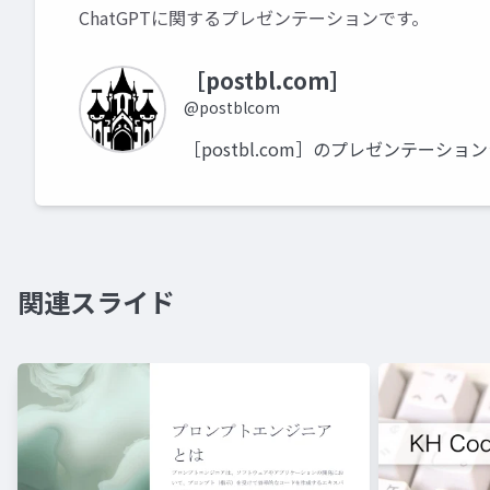
ChatGPTに関するプレゼンテーションです。
［postbl.com］
@postblcom
［postbl.com］のプレゼンテーショ
関連スライド