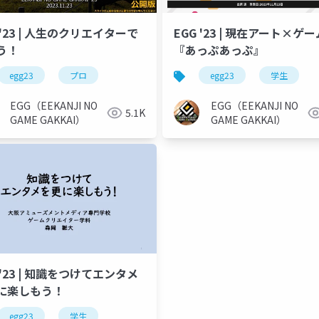
 '23 | 人生のクリエイターで
EGG '23 | 現在アート×ゲー
う！
『あっぷあっぷ』
egg23
プロ
egg23
学生
EGG（EEKANJI NO
EGG（EEKANJI NO
5.1K
GAME GAKKAI）
GAME GAKKAI）
 '23 | 知識をつけてエンタメ
に楽しもう！
egg23
学生