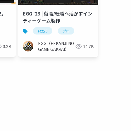
ム
EGG '23 | 就職/転職へ活かすイン
ディーゲーム製作
egg23
プロ
EGG（EEKANJI NO
3.2K
14.7K
GAME GAKKAI）