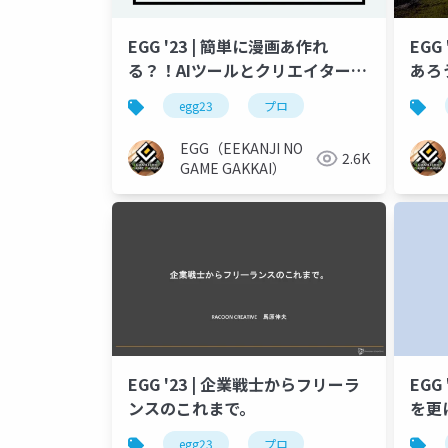
EGG '23 | 簡単に漫画あ作れ
EGG
る？！AIツールとクリエイターの
あろ
未来
egg23
プロ
EGG（EEKANJI NO
2.6K
GAME GAKKAI）
EGG '23 | 企業戦士からフリーラ
EGG
ンスのこれまで。
を更
egg23
プロ