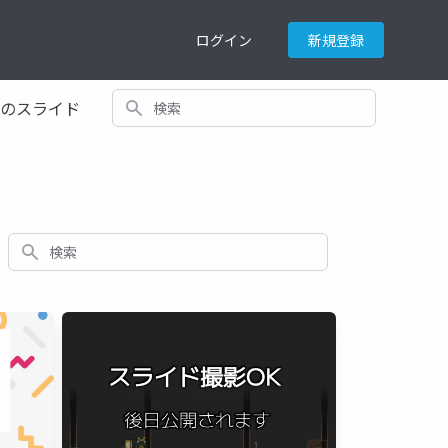
ログイン
新規登録
検索
てのスライド
検索