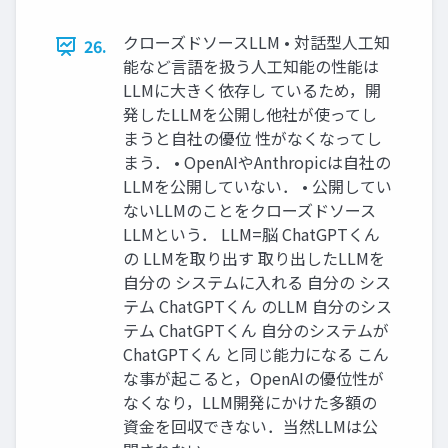
クローズドソースLLM • 対話型人工知
26.
能など言語を扱う人工知能の性能は
LLMに大きく依存し ているため，開
発したLLMを公開し他社が使ってし
まうと自社の優位 性がなくなってし
まう． • OpenAIやAnthropicは自社の
LLMを公開していない． • 公開してい
ないLLMのことをクローズドソース
LLMという． LLM=脳 ChatGPTくん
の LLMを取り出す 取り出したLLMを
自分の システムに入れる 自分の シス
テム ChatGPTくん のLLM 自分のシス
テム ChatGPTくん 自分のシステムが
ChatGPTくん と同じ能力になる こん
な事が起こると，OpenAIの優位性が
なくなり，LLM開発にかけた多額の
資金を回収できない．当然LLMは公