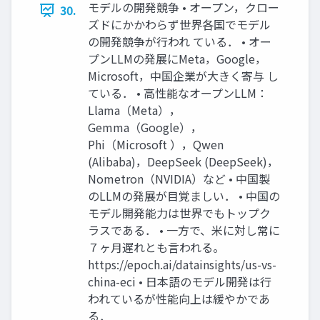
モデルの開発競争 • オープン，クロー
30.
ズドにかかわらず世界各国でモデル
の開発競争が行われ ている． • オー
プンLLMの発展にMeta，Google，
Microsoft，中国企業が大きく寄与 し
ている． • 高性能なオープンLLM：
Llama（Meta），
Gemma（Google），
Phi（Microsoft ），Qwen
(Alibaba)，DeepSeek (DeepSeek)，
Nometron（NVIDIA）など • 中国製
のLLMの発展が目覚ましい． • 中国の
モデル開発能力は世界でもトップク
ラスである． • 一方で、米に対し常に
７ヶ月遅れとも言われる。
https://epoch.ai/datainsights/us-vs-
china-eci • 日本語のモデル開発は行
われているが性能向上は緩やかであ
る．