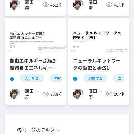
藤田 一
藤田 一
45.2K
43.8K
寿
寿
自由エネルギー原理2 -
ニューラルネットワー
期待自由エネルギー-
クの歴史と手法1
人工知能
神経科学
機械学習
ニューラ
藤田 一
藤田 一
33.8K
20.4K
寿
寿
各ページのテキスト