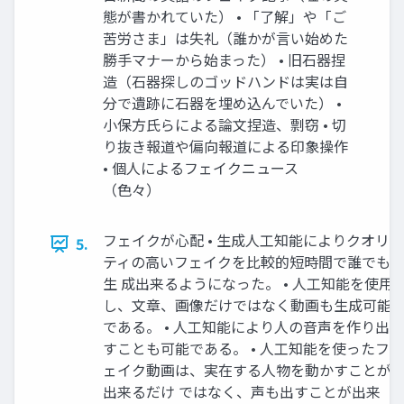
態が書かれていた） • 「了解」や「ご
苦労さま」は失礼（誰かが言い始めた
勝手マナーから始まった） • 旧石器捏
造（石器探しのゴッドハンドは実は自
分で遺跡に石器を埋め込んでいた） •
小保方氏らによる論文捏造、剽窃 • 切
り抜き報道や偏向報道による印象操作
• 個人によるフェイクニュース
（色々）
フェイクが心配 • 生成人工知能によりクオリ
5.
ティの高いフェイクを比較的短時間で誰でも
生 成出来るようになった。 • 人工知能を使用
し、文章、画像だけではなく動画も生成可能
である。 • 人工知能により人の音声を作り出
すことも可能である。 • 人工知能を使ったフ
ェイク動画は、実在する人物を動かすことが
出来るだけ ではなく、声も出すことが出来