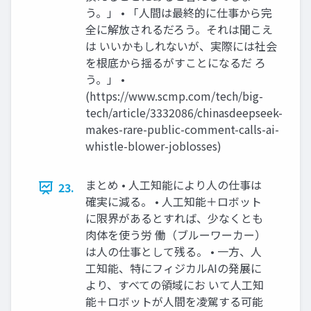
う。」 • 「人間は最終的に仕事から完
全に解放されるだろう。それは聞こえ
は いいかもしれないが、実際には社会
を根底から揺るがすことになるだ ろ
う。」 •
(https://www.scmp.com/tech/big-
tech/article/3332086/chinasdeepseek-
makes-rare-public-comment-calls-ai-
whistle-blower-joblosses)
まとめ • 人工知能により人の仕事は
23.
確実に減る。 • 人工知能＋ロボット
に限界があるとすれば、少なくとも
肉体を使う労 働（ブルーワーカー）
は人の仕事として残る。 • 一方、人
工知能、特にフィジカルAIの発展に
より、すべての領域にお いて人工知
能＋ロボットが人間を凌駕する可能