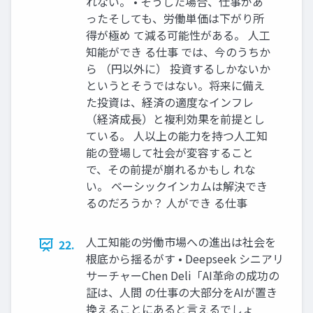
れない。 • そうした場合、仕事があ
ったそしても、労働単価は下がり所
得が極め て減る可能性がある。 人工
知能ができ る仕事 では、今のうちか
ら （円以外に） 投資するしかないか
というとそうではない。将来に備え
た投資は、経済の適度なインフレ
（経済成長）と複利効果を前提とし
ている。 人以上の能力を持つ人工知
能の登場して社会が変容すること
で、その前提が崩れるかもし れな
い。 ベーシックインカムは解決でき
るのだろうか？ 人ができ る仕事
人工知能の労働市場への進出は社会を
22.
根底から揺るがす • Deepseek シニアリ
サーチャーChen Deli「AI革命の成功の
証は、人間 の仕事の大部分をAIが置き
換えることにあると言えるでしょ