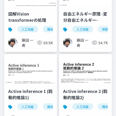
図解Vision
自由エネルギー原理 -変
transformerの処理
分自由エネルギー-
人工知能
機械学習
ニューラルネットワーク
人工知能
神経科学
藤田 一
藤田 一
69.9K
54.7K
寿
寿
Active inference 1 (能
Active inference 2 (能
動的推論1)
動的推論2)
人工知能
機械学習
神経科学
人工知能
機械学習