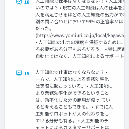
人工知能で仕事はなくならない？ • 人工知
18.
いのでは？ • 現在の人工知能は人の仕事を完
人を満足させるほどの人工知能の出力がでない
別の問い合わせにおいて99%の正答率がほし
だった。
(https://www.yomiuri.co.jp/local/kagawa
• 人工知能の出力の精度を保証するために、
る必要がある分野もあるだろう。 • 特に医
自動化ではなく、人工知能によるサポ ート
人工知能で仕事はなくならない？ •
19.
一方で、人工知能による業務効率化
は実際に起こっている。 • 人工知能に
より業務効率化ができるということ
は、効率化した分の雇用が減っ てい
ると考えることもできる。 • すでに人
工知能やロボットが人の代わりをし
ている分野も有る。 • 人工知能のチ
ャットによるカスタマーサポートは