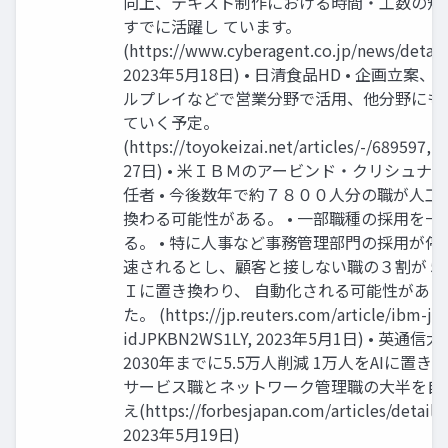
向上、テキスト制作における時間・工数の短縮
すでに活躍し ています。
(https://www.cyberagent.co.jp/news/detail
2023年5月18日) • 日清食品HD • 企画立案
ルプレイなどで営業分野で活用、他分野にも
ていく予定。
(https://toyokeizai.net/articles/-/689597
27日) • 米ＩＢＭのアービンド・クリシュナ
任者 • 今後数年で約７８００人分の職が人工
換わる可能性がある。 • 一部職種の採用を一
る。 • 特に人事など事務管理部門の採用が停
速されるとし、顧客と接しない職の３割が５
Ｉに置き換わり、 自動化される可能性がある
た。 (https://jp.reuters.com/article/ibm-jo
idJPKBN2WS1LY, 2023年5月1日) • 英通信大
2030年までに5.5万人削減 1万人をAIに置き換
サービス職とネットワーク管理職の大半を自
え(https://forbesjapan.com/articles/detail/
2023年5月19日)