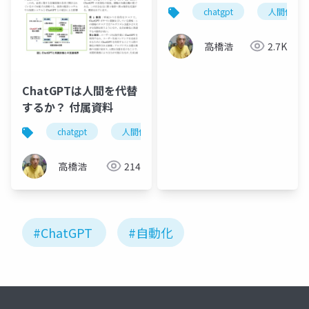
chatgpt
人間代替
高橋浩
2.7K
ChatGPTは人間を代替
するか？ 付属資料
chatgpt
人間代替
人間強化
人間の創造性
高橋浩
214
#ChatGPT
#自動化