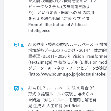
た⼈間の知能のもつ機能を備えた コン
ピュータシステム (広辞苑第三版よ
り)」という定義 • 医療への AI の応⽤
を考えた場合も同じ定義 ウマ イヌ
Prompt: Illustration of Artificial
Intelligence
AI の歴史 • 技術の歴史: ルールベース → 
8.
増加が各ブームのきっかけ • 2014 年 敵対的⽣成ネ
語処理 (BERT) • 2020 年 Vision Transformer (V
(text2image) ⇒ 拡散モデル (Diffusion mo
グデータ・AI 〜ネットワークとデータが創造
(http://www.soumu.go.jp/johotsusintokei/w
AI ≒ DL？ ルールベース “A の場合 B”
9.
形式の 論理ルールで表現し 与えられ
た問題に対して ルールを適⽤し解を発
⾒ ⽣成 AI ⼈⼯知能 (Artificial