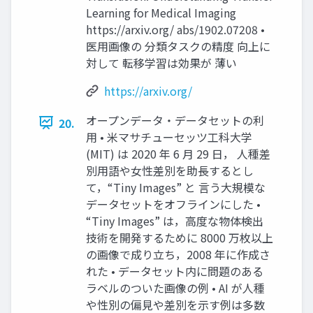
Learning for Medical Imaging
https://arxiv.org/ abs/1902.07208 •
医⽤画像の 分類タスクの精度 向上に
対して 転移学習は効果が 薄い
https://arxiv.org/
オープンデータ・データセットの利
20.
⽤ • ⽶マサチューセッツ⼯科⼤学
(MIT) は 2020 年 6 ⽉ 29 ⽇， ⼈種差
別⽤語や⼥性差別を助⻑するとし
て，“Tiny Images” と ⾔う⼤規模な
データセットをオフラインにした •
“Tiny Images” は，⾼度な物体検出
技術を開発するために 8000 万枚以上
の画像で成り⽴ち，2008 年に作成さ
れた • データセット内に問題のある
ラベルのついた画像の例 • AI が⼈種
や性別の偏⾒や差別を⽰す例は多数