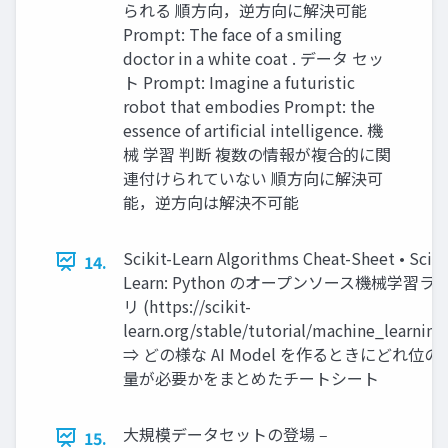
られる 順⽅向，逆⽅向に解決可能
Prompt: The face of a smiling
doctor in a white coat . データ セッ
ト Prompt: Imagine a futuristic
robot that embodies Prompt: the
essence of artificial intelligence. 機
械 学習 判断 複数の情報が複合的に関
連付けられていない 順⽅向に解決可
能，逆⽅向は解決不可能
Scikit-Learn Algorithms Cheat-Sheet • Sciki
14.
Learn: Python のオープンソース機械学習ラ
リ (https://scikit-
learn.org/stable/tutorial/machine_learnin
⇒ どの様な AI Model を作るときにどれ位
量が必要かをまとめたチートシート
⼤規模データセットの登場 ‒
15.