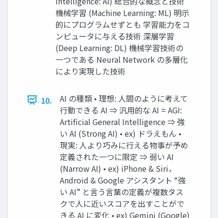
Intelligence: AI) 総合的な概念と技術
機械学習 (Machine Learning: ML) 明⽰
的にプログラムせずとも 学習能⼒をコ
ンピュータに与える技術 深層学習
(Deep Learning: DL) 機械学習技術の
⼀つである Neural Network の多層化
により実現した技術
AI の種類 • 理想: ⼈間のように考えて
10.
⾏動できる AI ⇒ 汎⽤的な AI = AGI:
Artificial General Intelligence ⇒ 強
い AI (Strong AI) • ex) ドラえもん •
現実: ⼈より巧みに⾏える物事が予め
定義された⼀つに限定 ⇒ 弱い AI
(Narrow AI) • ex) iPhone & Siri，
Android & Google アシスタント “強
い AI” と⾔う⾔葉の定義が複数タス
クで⼈に近いスコアを出すことがで
きる AI に変化 • ex) Gemini (Google)