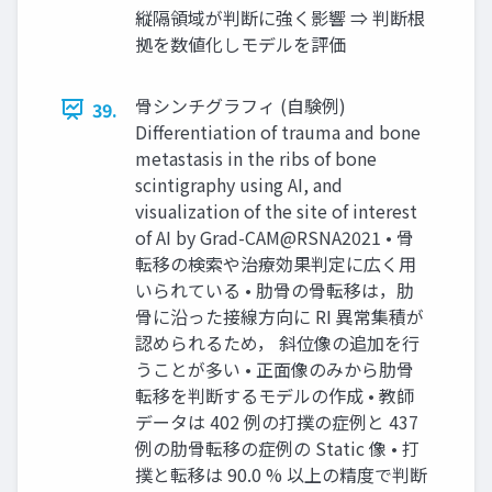
縦隔領域が判断に強く影響 ⇒ 判断根
拠を数値化しモデルを評価
⾻シンチグラフィ (⾃験例)
39.
Differentiation of trauma and bone
metastasis in the ribs of bone
scintigraphy using AI, and
visualization of the site of interest
of AI by Grad-CAM@RSNA2021 • ⾻
転移の検索や治療効果判定に広く⽤
いられている • 肋⾻の⾻転移は，肋
⾻に沿った接線⽅向に RI 異常集積が
認められるため， 斜位像の追加を⾏
うことが多い • 正⾯像のみから肋⾻
転移を判断するモデルの作成 • 教師
データは 402 例の打撲の症例と 437
例の肋⾻転移の症例の Static 像 • 打
撲と転移は 90.0 % 以上の精度で判断