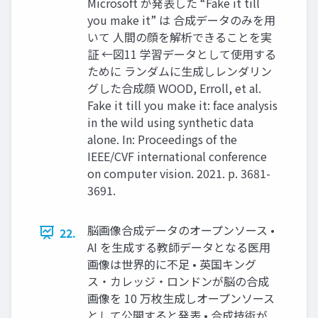
Microsoft が発表した “Fake it till
you make it” は 合成データのみを⽤
いて ⼈間の顔を解析できることを実
証 ←図11 学習データとして使⽤する
ために ランダムに⽣成しレンダリン
グした合成顔 WOOD, Erroll, et al.
Fake it till you make it: face analysis
in the wild using synthetic data
alone. In: Proceedings of the
IEEE/CVF international conference
on computer vision. 2021. p. 3681-
3691.
脳画像合成データのオープンソース •
22.
AI を⽣成する教師データとなる医⽤
画像は世界的に不⾜ • 英国キング
ス・カレッジ・ロンドンが脳の合成
画像を 10 万枚⽣成しオープンソース
として公開すると発表 • 合成技術が