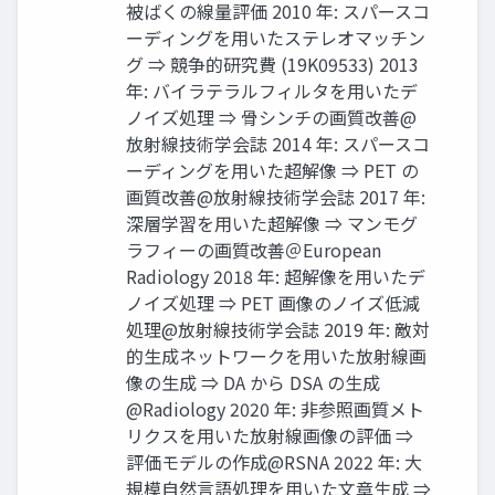
被ばくの線量評価 2010 年: スパースコ
ーディングを⽤いたステレオマッチン
グ ⇒ 競争的研究費 (19K09533) 2013
年: バイラテラルフィルタを⽤いたデ
ノイズ処理 ⇒ ⾻シンチの画質改善@
放射線技術学会誌 2014 年: スパースコ
ーディングを⽤いた超解像 ⇒ PET の
画質改善@放射線技術学会誌 2017 年:
深層学習を⽤いた超解像 ⇒ マンモグ
ラフィーの画質改善＠European
Radiology 2018 年: 超解像を⽤いたデ
ノイズ処理 ⇒ PET 画像のノイズ低減
処理@放射線技術学会誌 2019 年: 敵対
的⽣成ネットワークを⽤いた放射線画
像の⽣成 ⇒ DA から DSA の⽣成
@Radiology 2020 年: ⾮参照画質メト
リクスを⽤いた放射線画像の評価 ⇒
評価モデルの作成@RSNA 2022 年: ⼤
規模⾃然⾔語処理を⽤いた⽂章⽣成 ⇒