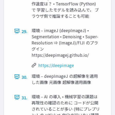
作速度は？ • TensorFlow (Python)
で 学習したモデルを読み込んで， ブ
ラウザ側で推論することも可能
環境 ‒ imageJ (deepImageJ) •
29.
Segmentation • Denoising • Super-
Resolution ⇒ (ImageJ)/FIJI のプラ
グイン
https://deepimagej.github.io/
https://deepimage
環境 ‒ deepImageJ の超解像を適⽤
30.
した画像 元画像 超解像適⽤画像
環境 ‒ AI の導⼊ • 機械学習の課題は
31.
再現性の確認のために コードが公開
されていることが多い (特にプレプリ
ントの arXiv) ⇒ ⾃分の⾏いたい課題