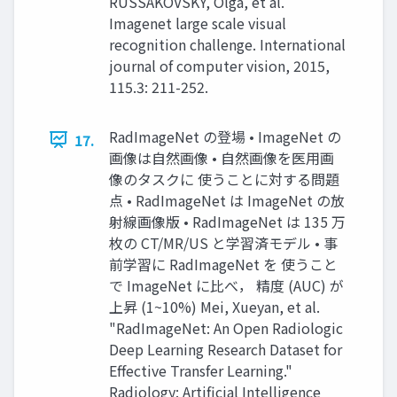
RUSSAKOVSKY, Olga, et al.
Imagenet large scale visual
recognition challenge. International
journal of computer vision, 2015,
115.3: 211-252.
RadImageNet の登場 • ImageNet の
17.
画像は⾃然画像 • ⾃然画像を医⽤画
像のタスクに 使うことに対する問題
点 • RadImageNet は ImageNet の放
射線画像版 • RadImageNet は 135 万
枚の CT/MR/US と学習済モデル • 事
前学習に RadImageNet を 使うこと
で ImageNet に⽐べ， 精度 (AUC) が
上昇 (1~10%) Mei, Xueyan, et al.
"RadImageNet: An Open Radiologic
Deep Learning Research Dataset for
Effective Transfer Learning."
Radiology: Artificial Intelligence