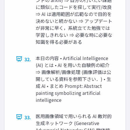
に類似したコードを探して実⾏/改良
⇒ AI は適⽤範囲が広範なので⽬的を
決めないと続かない ⇒ アップデート
が⾮常に早く，系統⽴てた勉強では
学習しきれない ⇒ 必要な時に必要な
知識を得る必要がある
本⽇の内容 • Artificial Intelligence
32.
(AI) とは • AI を⽤いた⾃験例の紹介
⇒ 画像解析/画像処理 (画像評価は公
開している資料を参照下さい．) • ⽣
成 AI • まとめ Prompt: Abstract
painting symbolizing artificial
intelligence
医⽤画像領域で⽤いられる AI 敵対的
33.
⽣成ネットワーク (Generative
Adversarial Networks: GAN) 物体検