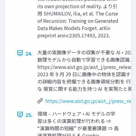
its own projection of reality. より引
⽤ SHUMAILOV, Ilia, et al. The Curse
of Recursion: Training on Generated
Data Makes Models Forget. arXiv
preprint arxiv:2305.17493, 2023.
⼤量の実画像データの収集が不要な AI • 2022
24.
数理モデルから⾃動で学習できる画像認識 AI
https://www.aist.go.jp/aist_j/press_relea
2023 年 9 ⽉ 29 ⽇に画像中の物体を認
の詳細内容を把握できる画像領域分割を ⾏う
な 視覚に関する能⼒を持つ AI を実現たと発
https://www.aist.go.jp/aist_j/press_r
環境 ‒ ハードウェア • AI モデルの学
25.
習は多くの演算処理が⾏われる ⇒
“演算時間の短縮” が最重要課題 ⇒ ⾼
速演算処理が⾏える Graphic