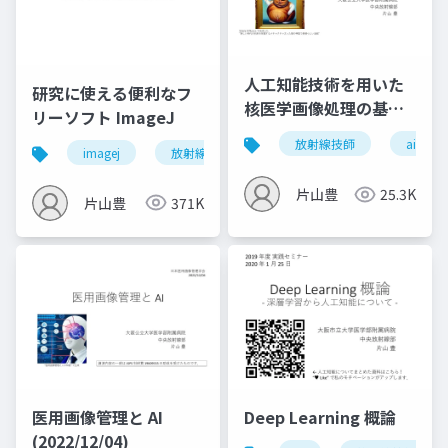
人工知能技術を用いた
研究に使える便利なフ
核医学画像処理の基礎
リーソフト ImageJ
(2022/09/09)
放射線技師
ai
imagej
放射線技師
片山豊
25.3K
片山豊
371K
医用画像管理と AI
Deep Learning 概論
(2022/12/04)