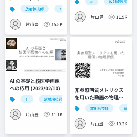
ai
放射線技師
放射線技師
ai
片山豊
11.9K
片山豊
15.5K
AI の基礎と核医学画像
への応用 (2023/02/10)
非参照画質メトリクス
を用いた動画の物理評
ai
放射線技師
価 (2021/04/16)
放射線技師
画像評
片山豊
11.1K
片山豊
10.2K