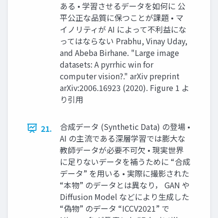
ある • 学習させるデータを如何に 公
平公正な品質に保つことが課題 • マ
イノリティが AI によって不利益にな
ってはならない Prabhu, Vinay Uday,
and Abeba Birhane. "Large image
datasets: A pyrrhic win for
computer vision?." arXiv preprint
arXiv:2006.16923 (2020). Figure 1 よ
り引⽤
合成データ (Synthetic Data) の登場 •
21.
AI の主流である深層学習では膨⼤な
教師データが必要不可⽋ • 現実世界
に⾜りないデータを補うために “合成
データ” を⽤いる • 実際に撮影された
“本物” のデータとは異なり， GAN や
Diffusion Model などにより⽣成した
“偽物” のデータ “ICCV2021” で