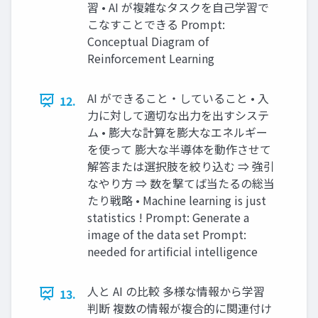
習 • AI が複雑なタスクを⾃⼰学習で
こなすことできる Prompt:
Conceptual Diagram of
Reinforcement Learning
AI ができること・していること • ⼊
12.
⼒に対して適切な出⼒を出すシステ
ム • 膨⼤な計算を膨⼤なエネルギー
を使って 膨⼤な半導体を動作させて
解答または選択肢を絞り込む ⇒ 強引
なやり⽅ ⇒ 数を撃てば当たるの総当
たり戦略 • Machine learning is just
statistics ! Prompt: Generate a
image of the data set Prompt:
needed for artificial intelligence
⼈と AI の⽐較 多様な情報から学習
13.
判断 複数の情報が複合的に関連付け