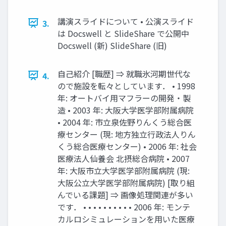
講演スライドについて • 公演スライド
3.
は Docswell と SlideShare で公開中
Docswell (新) SlideShare (旧)
⾃⼰紹介 [職歴] ⇒ 就職氷河期世代な
4.
ので施設を転々としています． • 1998
年: オートバイ⽤マフラーの開発・製
造 • 2003 年: ⼤阪⼤学医学部附属病院
• 2004 年: 市⽴泉佐野りんくう総合医
療センター (現: 地⽅独⽴⾏政法⼈りん
くう総合医療センター) • 2006 年: 社会
医療法⼈仙養会 北摂総合病院 • 2007
年: ⼤阪市⽴⼤学医学部附属病院 (現:
⼤阪公⽴⼤学医学部附属病院) [取り組
んでいる課題] ⇒ 画像処理関連が多い
です． • • • • • • • • • • 2006 年: モンテ
カルロシミュレーションを⽤いた医療