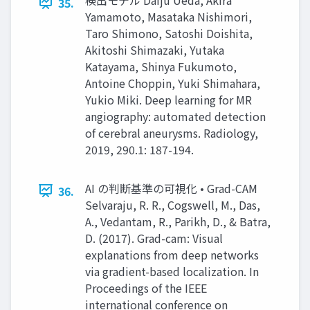
35.
Yamamoto, Masataka Nishimori,
Taro Shimono, Satoshi Doishita,
Akitoshi Shimazaki, Yutaka
Katayama, Shinya Fukumoto,
Antoine Choppin, Yuki Shimahara,
Yukio Miki. Deep learning for MR
angiography: automated detection
of cerebral aneurysms. Radiology,
2019, 290.1: 187-194.
AI の判断基準の可視化 • Grad-CAM
36.
Selvaraju, R. R., Cogswell, M., Das,
A., Vedantam, R., Parikh, D., & Batra,
D. (2017). Grad-cam: Visual
explanations from deep networks
via gradient-based localization. In
Proceedings of the IEEE
international conference on