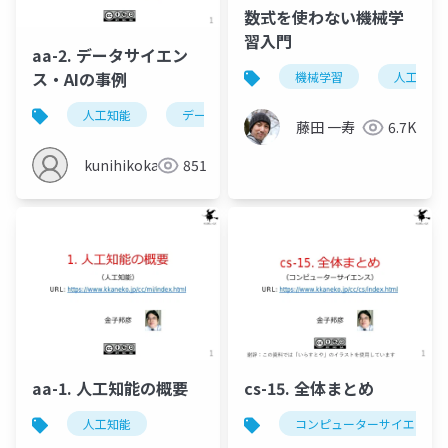
数式を使わない機械学
習入門
aa-2. データサイエン
ス・AIの事例
機械学習
人工知能
人工知能
データサイエンス
平均
人工知
藤田 一寿
6.7K
kunihikokaneko
851
aa-1. 人工知能の概要
cs-15. 全体まとめ
人工知能
コンピューターサイエンス