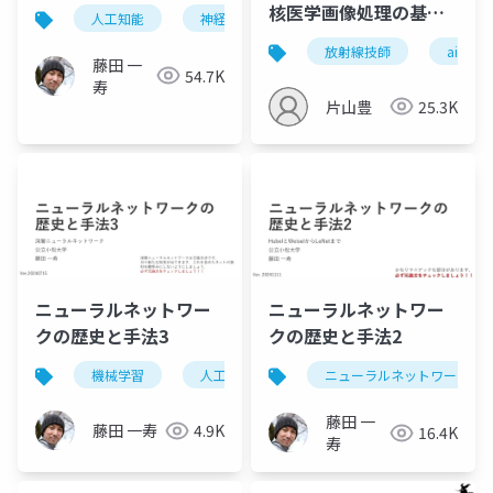
核医学画像処理の基礎
人工知能
神経科学
(2022/09/09)
放射線技師
ai
藤田 一
54.7K
寿
片山豊
25.3K
ニューラルネットワー
ニューラルネットワー
クの歴史と手法3
クの歴史と手法2
機械学習
人工知能
ニューラルネットワーク
ニューラルネットワーク
藤田 一
藤田 一寿
4.9K
16.4K
寿