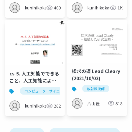
kunihikokaneko
469
kunihikokaneko
1K
探求の道 Lead Cleary
cs-5. 人工知能でできる
(2021/10/03)
こと，人工知能による
社会の変化
放射線技師
コンピューターサイエンス
人工知能
人工知能で
片山豊
818
kunihikokaneko
282