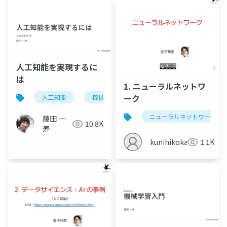
人工知能を実現するに
は
1. ニューラルネットワ
ーク
人工知能
機械学習
ニューラルネットワーク
藤田 一
10.8K
寿
kunihikokaneko
1.1K