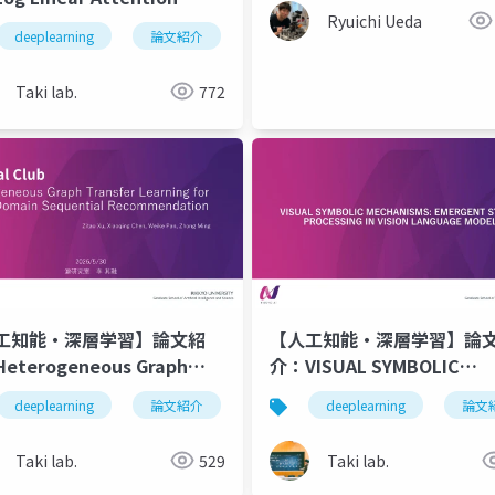
Ryuichi Ueda
deeplearning
論文紹介
深層学習
人工知能
ll
Taki lab.
772
工知能・深層学習】論文紹
【人工知能・深層学習】論
eterogeneous Graph
介：VISUAL SYMBOLIC
sfer Learning for Cross-
MECHANISMS: EMERGENT
deeplearning
論文紹介
深層学習
deeplearning
人工知能
論文
in Sequential
SYMBOL PROCESSING IN
ommendation
VISION LANGUAGE MODEL
Taki lab.
529
Taki lab.