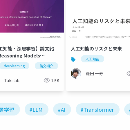
工知能・深層学習】論文紹
人工知能のリスクと未来
easoning Models
人工知能
rate Societies of
deeplearning
論文紹介
深層学習
人工知能
ll
習
人工知能
vision transformer
looped transformer
ught
藤田 一寿
Taki lab.
1.5K
層学習
#LLM
#AI
#Transformer