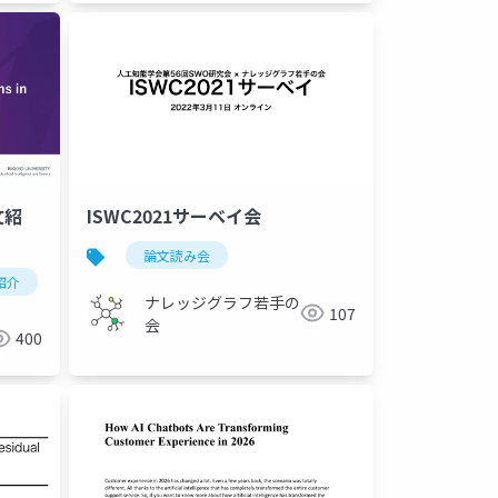
ISWC2021サーベイ会
文紹
論文読み会
uage
紹介
深層学習
人工知能
ナレッジグラフ若手の
107
会
400