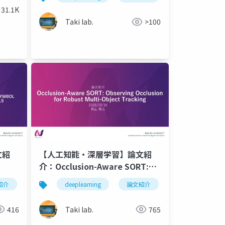
Selective Unfolding via Gist
31.1K
Sparse Attention
m
Taki lab.
>100
文紹
【人工知能・深層学習】論文紹
介：Occlusion-Aware SORT:
Observing Occlusion for
紹介
深層学習
deeplearning
人工知能
論文紹介
vision transformer
深層学習
vlm
Robust Multi-Object Tracking
S
416
Taki lab.
765