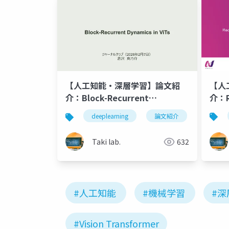
【人
【人工知能・深層学習】論文紹
介：R
介：Block-Recurrent
Gene
Dynamics in Vision
deeplearning
論文紹介
深層学
Tho
Transformers
Taki lab.
632
#人工知能
#機械学習
#深
#Vision Transformer