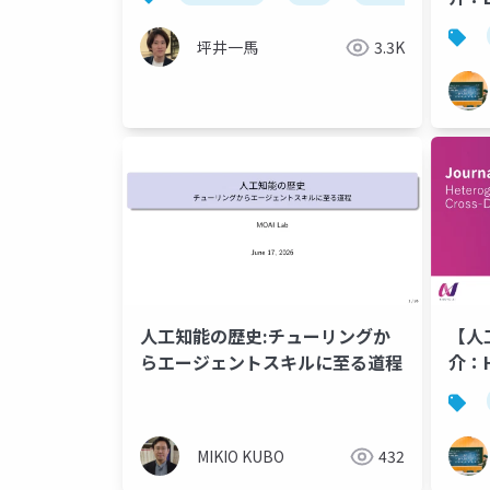
坪井一馬
3.3K
【人
人工知能の歴史:チューリングか
介：H
らエージェントスキルに至る道程
Tran
Doma
Rec
MIKIO KUBO
432