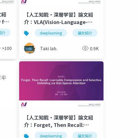
文紹
【人工知能・深層学習】論文紹
 for
介：VLA(Vision-Language-
Action)モデルについてのまとめ
紹介
m
深層学習
人工知能
deeplearning
論文紹介
深層学習
【SayCAN, RT-1, RT-2,
OpneVLA, Diffusion Policy,
>100
Taki lab.
0.9K
π0】
【人工知能・深層学習】論文紹
介：Forget, Then Recall:
Learnable Compression and
deeplearning
論文紹介
深層学習