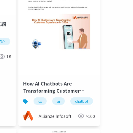
文紹
紹介
ヒューマンインターフェース
深層学習
人工知能
vision transformer
interp
1K
How AI Chatbots Are
Transforming Customer
Experience in 2026
cx
ai
chatbot
Allianze Infosoft
>100