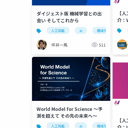
【人
ダイジェスト版 機械学習との出
介：W
会い そしてこれから
Work
人工知能
ai
機械学習
of L
Dyn
坪井一馬
511
World Model for Science 〜予
測を超えて その先の未来へ〜
【人
人工知能
ai
機械学習
介：Lo