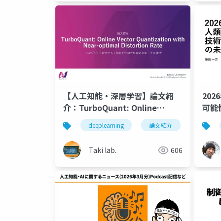
【人工知能・深層学習】論文紹
20
介：TurboQuant: Online
可能
Vector Quantization with
ク・
deeplearning
論文紹介
深層学
Near-optimal Distortion Rate
Taki lab.
606