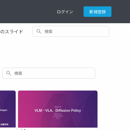
ログイン
新規登録
検索
てのスライド
検索