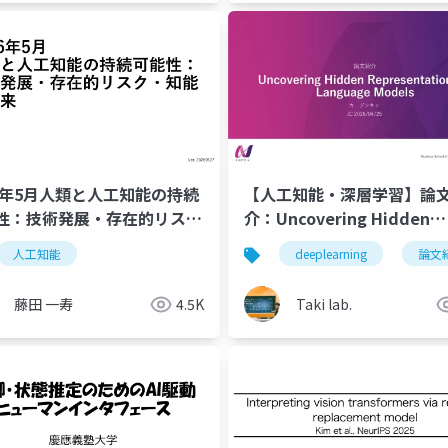
26年5月人類と人工知能の持続
【人工知能・深層学習】論
性：技術発展・存在的リス
介：Uncovering Hidden
知能の未来
Representations in Lang
習
人工知能
人工知能
量子化
turboquant
deeplearning
llm
論文
Models
藤田 一寿
4.5K
Taki lab.