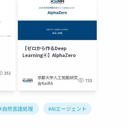
【ゼロから作るDeep
Learning④】AlphaZero
m
lrm
351
京都大学人工知能研究
733
会KaiRA
#自然言語処理
#AIエージェント