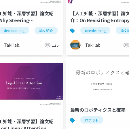
工知能・深層学習】論文紹
【人工知能・深層学習】論
hy Steering
介：On Revisiting Entropy
s:Toward a Unified View
Identifying Mislabeled
deeplearning
論文紹介
深層学習
deeplearning
人工知能
論文
ll
プログラミングサークル
anguage Model Parameter
Images
amics
Taki lab.
125
Taki lab.
最新のロボティクスと確率
ロボット
工知能・深層学習】論文紹
世界モデル
プログラミングサークル
programming
g Linear Attention