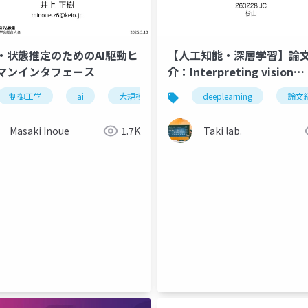
・状態推定のためのAI駆動ヒ
【人工知能・深層学習】論
マンインタフェース
介：Interpreting vision
transformers via residual
制御工学
ai
大規模言語モデル
deeplearning
フィジカルai
論文
replacement model
Masaki Inoue
1.7K
Taki lab.