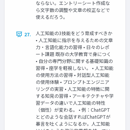
ならない。エントリーシート作成な
ら文字数の調整や文章の校正などで
使えるだろう。
人工知能の3技能をどう育成すべきか
27.
• 人工知能に指示を与えるための文章
力・言語化能力の習得 • 日々のレポ
ート課題 既存の大学教育で身につく
• 自分の専門分野に関する基礎知識の
習得 • 座学を軽視しない。 • 人工知能
の使用方法の習得 • 対話型人工知能
の使用体験 • プロンプトエンジニア
リングの実習 • 人工知能の特徴に関
する知見の習得 • アーキテクチャや学
習データの違いで人工知能の特性
（個性）が変わる。 • 例：ChatGPT
とどのような会話すればChatGPTが
暴言を吐くようになるか。人工知能