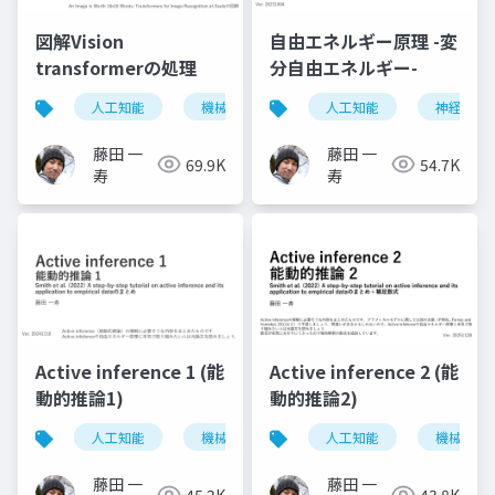
図解Vision
自由エネルギー原理 -変
transformerの処理
分自由エネルギー-
人工知能
機械学習
ニューラルネットワーク
人工知能
神経科学
藤田 一
藤田 一
69.9K
54.7K
寿
寿
Active inference 1 (能
Active inference 2 (能
動的推論1)
動的推論2)
人工知能
機械学習
神経科学
人工知能
機械学習
藤田 一
藤田 一
45.2K
43.8K