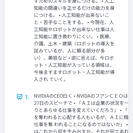
すためのスキルを身につける。 • 人工
知能の間違いを正せるだけの能力を身
につける。 • 人工知能が出来ないこ
と・苦手なことをする。 • 今現在、人
工知能やロボットが出来ない仕事は人
工知能に置き換わりにくい。 • 医療、
介護、土木・建築（ロボットの導入を
試みているが、人に頼る部分が多
い）、美容など • 逆に言えば、今ロボ
ット・人工知能が入っている領域は、
今後ますますロボット・人工知能が導
入され ていく。
NVIDIAのCEO曰く • NVIDAのフアンＣＥＯは2
7.
27日のスピーチで • 「ＡＩは企業の状況を一
りとあらゆる仕事を変えていくだろう」 • 「
を奪われると心配する人もいるが、ＡＩに精
仕事を奪 われることになるのではないか」 • 
はこれから何を生み出すか。それが何であれ