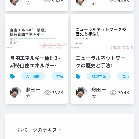
寿
寿
自由エネルギー原理2 -
ニューラルネットワー
期待自由エネルギー-
クの歴史と手法1
人工知能
神経科学
機械学習
ニューラ
藤田 一
藤田 一
33.8K
20.4K
寿
寿
各ページのテキスト