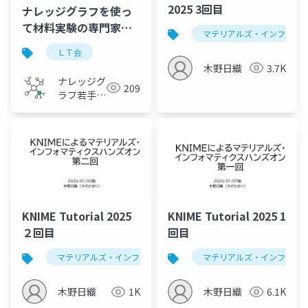
2025 3回目
ナレッジグラフを使っ
て材料実験の専門家エ
マテリアルズ・インフォマ
ージェントを作ってみ
ＬＴ会
た
木野日織
3.7K
ナレッジグ
209
ラフ若手の
会
KNIME Tutorial 2025
KNIME Tutorial 2025 1
２回目
回目
マテリアルズ・インフォマティクス
マテリアルズ・インフォマ
データ解析学
木野日織
1K
木野日織
6.1K