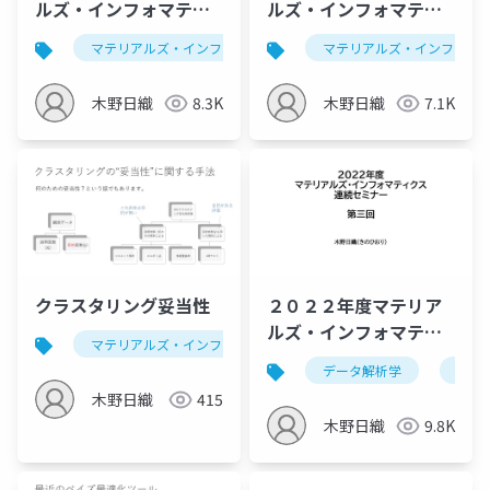
ルズ・インフォマティ
ルズ・インフォマティ
クス連続セミナー：説
クス連続セミナー：次
マテリアルズ・インフォマティクス
マテリアルズ・インフォマ
データ解析学
明変数重要性、全探索
元圧縮を併用したクラ
を用いた説明変数重要
スタリング、トモグラ
木野日織
8.3K
木野日織
7.1K
性
フ像の復元
クラスタリング妥当性
２０２２年度マテリア
ルズ・インフォマティ
マテリアルズ・インフォマティクス
データ解析学
クス連続セミナー：次
データ解析学
機能
元圧縮・分類・クラス
木野日織
415
タリング
木野日織
9.8K