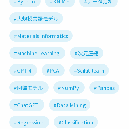
#Python
#KNIME
#データ分析
#大規模言語モデル
#Materials Informatics
#Machine Learning
#次元圧縮
#GPT-4
#PCA
#Scikit-learn
#回帰モデル
#NumPy
#Pandas
#ChatGPT
#Data Mining
#Regression
#Classification