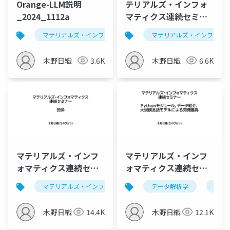
Orange-LLM説明
テリアルズ・インフォ
_2024_1112a
マティクス連続セミナ
ー，次元圧縮、分類、
マテリアルズ・インフォマティクス
マテリアルズ・インフォマ
データ解析学
クラスタリング，LLM
によるソースコード作
木野日織
3.6K
木野日織
6.6K
成
マテリアルズ・インフ
マテリアルズ・インフ
ォマティクス連続セミ
ォマティクス連続セミ
ナー，回帰、交差検
ナー,最低限のPython
マテリアルズ・インフォマティクス
データ解析学
データ解析学
セミ
定、LLMによるソース
package,データ紹
コード作成
介,LLMによる知識獲得
木野日織
14.4K
木野日織
12.1K