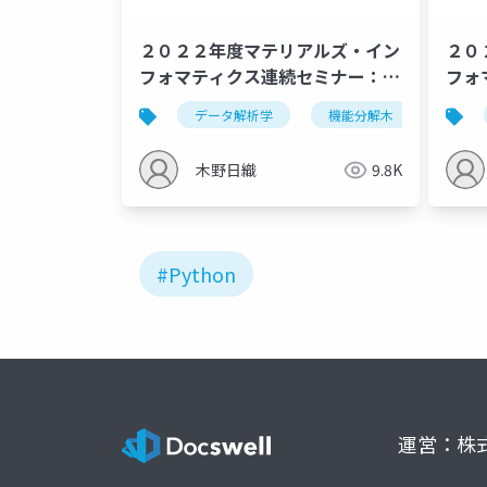
２０２２年度マテリアルズ・イン
２０
フォマティクス連続セミナー：次
フォ
元圧縮・分類・クラスタリング
帰
データ解析学
機能分解木
セミ
木野日織
9.8K
#Python
運営：株