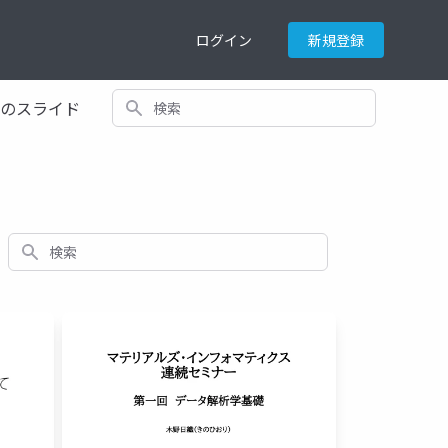
ログイン
新規登録
検索
てのスライド
検索