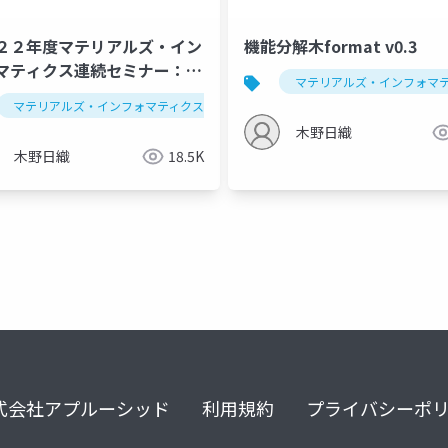
２２年度マテリアルズ・イン
機能分解木format v0.3
マティクス連続セミナー：回
マテリアルズ・インフォマ
ナー
マテリアルズ・インフォマティクス
マテリアルズ・インフォマティクス
データ解析学
次元圧縮
セミナー
分類
木野日織
木野日織
18.5K
式会社アプルーシッド
利用規約
プライバシーポ