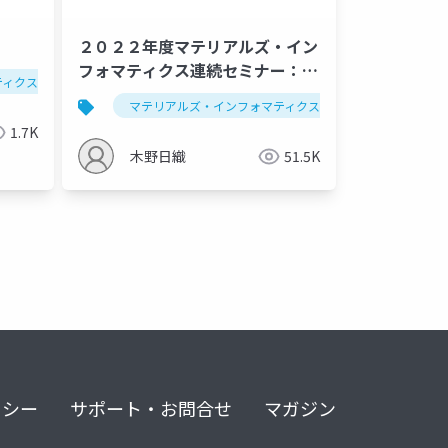
２０２２年度マテリアルズ・イン
フォマティクス連続セミナー：デ
ティクス
データ解析学
機能分解木
ータ解析学基礎
機能分解木
クラスタリング
マテリアルズ・インフォマティクス
回帰
セミナー
1.7K
木野日織
51.5K
リシー
サポート・お問合せ
マガジン