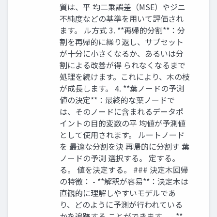
質は、平 均二乗誤差（MSE）やジニ
不純度などの基準を用いて評価され
ます。 ル方式 3. **再帰的分割**：分
割を再帰的に繰り返し、サブセット
が十分に小さくなるか、あるいは分
割による改善が得 られなくなるまで
処理を続けます。これにより、木の枝
が成長します。 4. **葉ノードの予測
値の決定**：最終的な葉ノードで
は、そのノードに含まれるデータポ
イントの目的変数の平 均値が予測値
として使用されます。 ルートノード
を 最適な分割を決 再帰的に分割す 葉
ノードの予測 選択する。 定する。
る。 値を決定する。 ### 決定木回帰
の特徴： - **解釈が容易**：決定木は
直観的に理解しやすいモデルであ
り、どのように予測が行われている
かを追跡する ことができます。 - **