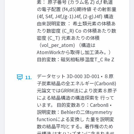
素： 原子番号 (カラム名 Z) d,f 軌道
の電子配置 (f4,d5)期待値 その射影量
(4f, S4f, J4f,(g-1)J4f, (2-g)J4f) 構造
由来説明変数 ： 希土類元素の体積あ
たり数密度 (C_R) Co の体積あたり数
密度 (C_T) 元素あたりの体積
（vol_per_atom) （構造は
AtomWorkから取得し加工済み。）
目的変数：磁気相転移温度T_C Re Z
データセット 3D-000 3D-001 • ８原
11.
子炭素結晶の全エネルギー(Carbon8)
元論文ではGRRM法により炭素８原子
による結晶構造の構造探索を 行って
います。 目的変数あり：Carbon8 •
説明変数：Behlerの二体symmetry
functionによる変換し た量を説明変
数の結晶平均とする。著作権のため
元構造 は本ハンズオンに含まれませ