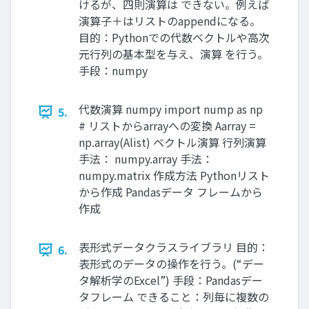
けるが、四則演算は できない。例えば
演算子＋はリストのappendになる。
目的：Pythonでの代数ベクトルや高次
元行列の基本型を与え、演算 を行う。
手段：numpy
代数演算 numpy import nump as np
5.
# リストからarrayへの変換 Aarray =
np.array(Alist) ベクトル演算 行列演算
手法： numpy.array 手法：
numpy.matrix 作成方法 Pythonリスト
から作成 Pandasデータ フレームから
作成
表形式データクラスライブラリ 目的：
6.
表形式のデータの操作を行う。(“デー
タ解析学のExcel”) 手段：Pandasデー
タフレーム できること：列毎に複数の