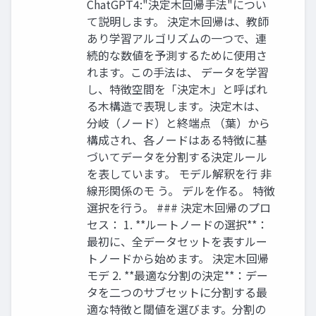
ChatGPT4:"決定木回帰手法"につい
て説明します。 決定木回帰は、教師
あり学習アルゴリズムの一つで、連
続的な数値を予測するために使用さ
れます。この手法は、 データを学習
し、特徴空間を「決定木」と呼ばれ
る木構造で表現します。決定木は、
分岐（ノード）と終端点 （葉）から
構成され、各ノードはある特徴に基
づいてデータを分割する決定ルール
を表しています。 モデル解釈を行 非
線形関係のモ う。 デルを作る。 特徴
選択を行う。 ### 決定木回帰のプロ
セス： 1. **ルートノードの選択**：
最初に、全データセットを表すルー
トノードから始めます。 決定木回帰
モデ 2. **最適な分割の決定**：デー
タを二つのサブセットに分割する最
適な特徴と閾値を選びます。分割の