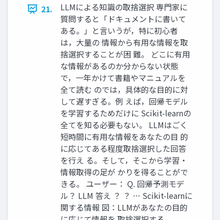
LLMによる知識の取捨選択 専門家に
21.
質問すると「ドキュメントに書いて
ある。」と言いうが，特に初心者
は，大量の 情報から有用な情報を取
捨選択することが困 難。 どこに有用
な情報があるのか分からない状態
で，一年かけて書籍やマニュアルを
全て読む のでは，具体的な目的に対
して遅すぎる。例 えば，回帰モデル
を学習するためだけに Scikit-learnの
全てを知る必要もない。 LLMはごく
短時間に有用な情報をあなたの目 的
に応じてある程度取捨選択した回答
を行え る。そして，そこから学習・
情報取得の足が かりを得ることがで
きる。 ユーザー： Q. 回帰予測モデ
ル？ LLM 答え ？ ？ … Scikit-learnに
関する情報 図：LLMがあなたの目的
に応じて情報を 取捨選択する。