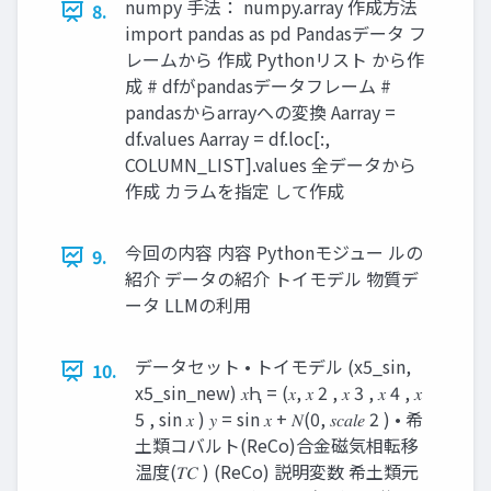
numpy 手法： numpy.array 作成方法
8.
import pandas as pd Pandasデータ フ
レームから 作成 Pythonリスト から作
成 # dfがpandasデータフレーム #
pandasからarrayへの変換 Aarray =
df.values Aarray = df.loc[:,
COLUMN_LIST].values 全データから
作成 カラムを指定 して作成
今回の内容 内容 Pythonモジュー ルの
9.
紹介 データの紹介 トイモデル 物質デ
ータ LLMの利用
データセット • トイモデル (x5_sin,
10.
x5_sin_new) 𝑥Ԧ = (𝑥, 𝑥 2 , 𝑥 3 , 𝑥 4 , 𝑥
5 , sin 𝑥 ) 𝑦 = sin 𝑥 + 𝑁(0, 𝑠𝑐𝑎𝑙𝑒 2 ) • 希
土類コバルト(ReCo)合金磁気相転移
温度(𝑇𝐶 ) (ReCo) 説明変数 希土類元