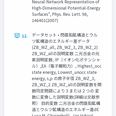
Neural-Network Representation of
High-Dimensional Potential-Energy
Surfaces", Phys. Rev. Lett. 98,
146401(2007)
データセット • 閃亜鉛鉱構造とウル
12.
ツ鉱構造のエネルギー差データ
(ZB_WZ_all, ZB_WZ_3, ZB_WZ_2)
ZB_WZ_allの説明変数 二元合金の元
素説明変数, IP（イオン化ポテンシャ
ル）,EA（電子親和力）, Highest_occ
state energy, Lowest_unocc state
energy, s,p の原子半径 ZB_WZ_3,
ZB_WZ_2 ZB_WZ_allの説明変数を関
数同定問題により３または２つの 変
数に変換した説明変数(詳細は文献参
照） 目的変数 二元合金の閃亜鉛鉱構
造とウルツ鉱構造のエネルギー差dE
Luca M. Ghiringhelli, Jan Vybiral,