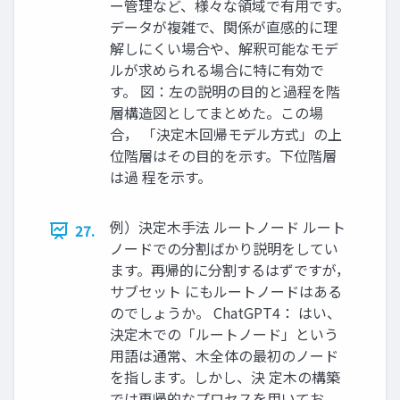
ー管理など、様々な領域で有用です。
データが複雑で、関係が直感的に理
解しにくい場合や、解釈可能なモデ
ルが求められる場合に特に有効で
す。 図：左の説明の目的と過程を階
層構造図としてまとめた。この場
合， 「決定木回帰モデル方式」の上
位階層はその目的を示す。下位階層
は過 程を示す。
例）決定木手法 ルートノード ルート
27.
ノードでの分割ばかり説明をしてい
ます。再帰的に分割するはずですが，
サブセット にもルートノードはある
のでしょうか。 ChatGPT4： はい、
決定木での「ルートノード」という
用語は通常、木全体の最初のノード
を指します。しかし、決 定木の構築
では再帰的なプロセスを用いてお