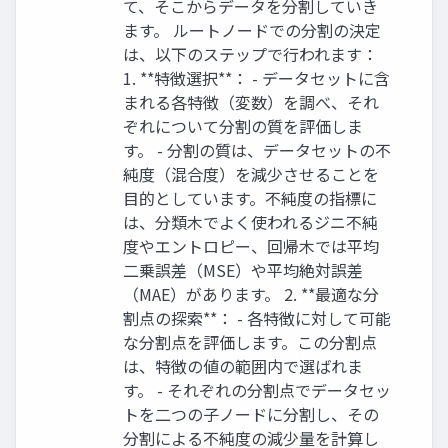
て、そこからデータを分割していき
ます。 ルートノードでの分割の決定
は、以下のステップで行われます：
1. **特徴選択**： - データセットに含
まれる各特徴（変数）を調べ、それ
ぞれについて分割の質を評価しま
す。 - 分割の質は、データセットの不
純度（混合度）を減少させることを
目的としています。不純度の指標に
は、分類木でよく使われるジニ不純
度やエントロピー、回帰木では平均
二乗誤差（MSE）や平均絶対誤差
（MAE）があります。 2. **最適な分
割点の探索**： - 各特徴に対して可能
な分割点を評価します。この分割点
は、特徴の値の範囲内で選ばれま
す。 - それぞれの分割点でデータセッ
トを二つの子ノードに分割し、その
分割による不純度の減少量を計算し