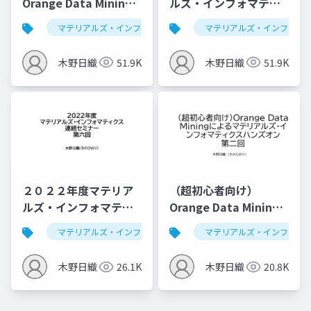
Orange Data Mining
ルズ・インフォマティ
によるマテリアルズ・
クス連続セミナー：デ
マテリアルズ・インフォマティクス
マテリアルズ・インフォマ
データ解析学
インフォマティクスハ
ータ解析学基礎
ンズオン第一回
木野日織
51.9K
木野日織
51.9K
（2023/07/26版）
２０２２年度マテリア
（超初心者向け）
ルズ・インフォマティ
Orange Data Mining
クス連続セミナー：ベ
によるマテリアルズ・
マテリアルズ・インフォマティクス
マテリアルズ・インフォマ
データ解析学
イズ最適化、推薦シス
インフォマティクスハ
テム
ンズオン第二回 （仮）
木野日織
26.1K
木野日織
20.8K