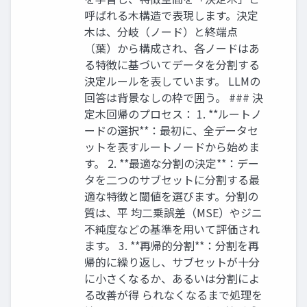
呼ばれる木構造で表現します。決定
木は、分岐（ノード）と終端点
（葉）から構成され、各ノードはあ
る特徴に基づいてデータを分割する
決定ルールを表しています。 LLMの
回答は背景なしの枠で囲う。 ### 決
定木回帰のプロセス： 1. **ルートノ
ードの選択**：最初に、全データセ
ットを表すルートノードから始めま
す。 2. **最適な分割の決定**：デー
タを二つのサブセットに分割する最
適な特徴と閾値を選びます。分割の
質は、平 均二乗誤差（MSE）やジニ
不純度などの基準を用いて評価され
ます。 3. **再帰的分割**：分割を再
帰的に繰り返し、サブセットが十分
に小さくなるか、あるいは分割によ
る改善が得 られなくなるまで処理を