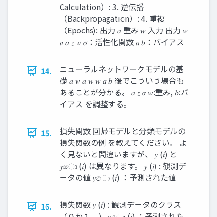
Calculation）: 3. 逆伝播
（Backpropagation）: 4. 重複
（Epochs): 出力 𝑎 重み 𝑤 入力 出力 𝑤
𝑎 𝑎 𝑧 𝑤 𝜎：活性化関数 𝑎 𝑏：バイアス
ニューラルネットワークモデルの基
14.
礎 𝑎 𝑤 𝑎 𝑤 𝑤 𝑎 𝑏 後でこういう場合も
あることが分かる。 𝑎 𝑧 𝜎 𝑤:重み, 𝑏:バ
イアス を調整する。
損失関数 回帰モデルと分類モデルの
15.
損失関数の例 を教えてください。 よ
く見ないと間違いますが、 𝑦 (𝑖) と
𝑦ො (𝑖) は異なります。 𝑦 (𝑖) : 観測デ
ータの値 𝑦ො (𝑖) ：予測された値
損失関数 𝑦 (𝑖) : 観測データのクラス
16.
（０か１。） 𝑦ො (𝑖) ：予測された