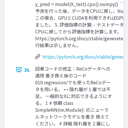
y_pred = model(X_test).cpu().numpy
予測を行った後、データをCPUに戻し、Num
この場合、GPUとCUDAを利用できればGP
ました。 5. 評価指標の計算: - テストデー
CPUに戻してから評価指標を計算します。
https://pytorch.org/docs/stable/generated
行結果は示しません。
https://pytorch.org/docs/stable/genera
回帰コードの修正：ReCoデータへの
36.
適用 書き換え後のコード
010.regression/でも使ったReCoデー
タを用いる。 • • 隠れ層が１層では不
足。 一般的なXに対応できるようにす
る。 1 # 依頼 class
SimpleNN(nn.Module): のニューラ
ルネットワークモデルを書き 換えて
ください。 # 詳細 隠れ層を２層にし