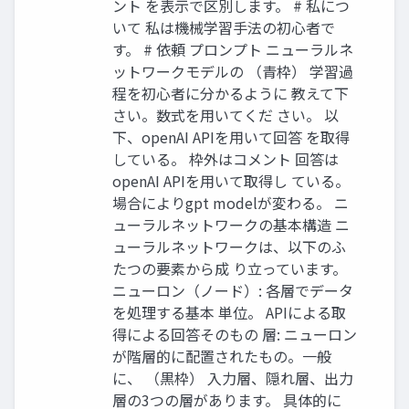
ント を表示で区別します。 # 私につ
いて 私は機械学習手法の初心者で
す。 # 依頼 プロンプト ニューラルネ
ットワークモデルの （青枠） 学習過
程を初心者に分かるように 教えて下
さい。数式を用いてくだ さい。 以
下、openAI APIを用いて回答 を取得
している。 枠外はコメント 回答は
openAI APIを用いて取得し ている。
場合によりgpt modelが変わる。 ニ
ューラルネットワークの基本構造 ニ
ューラルネットワークは、以下のふ
たつの要素から成 り立っています。
ニューロン（ノード）: 各層でデータ
を処理する基本 単位。 APIによる取
得による回答そのもの 層: ニューロン
が階層的に配置されたもの。一般
に、 （黒枠） 入力層、隠れ層、出力
層の3つの層があります。 具体的に