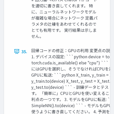
を適切に書き直してくれます。 特
に、ニューラルネットワークモデル
が複雑な場合にネットワーク 定義パ
ラメタの辻褄をあわせてくれるので
とても有用です。 実行結果は示しま
せん。
回帰コードの修正：GPUの利用 変更点の説明 メ
35.
1. デバイスの設定: ```python device = torch.
torch.cuda.is_available() else "cpu")
にはGPUを選択し、そうでなければCPUを選択
GPUに転送: ```python X_train, y_train = X_t
y_train.to(device) X_test, y_test = X_test.t
y_test.to(device) ``` - 訓練データ
す。 「簡単に」CPUとGPUを使い変えることが
利点の一つです。 3. モデルをGPUに転送: ```py
SimpleNN().to(device) ``` - モデル
使うように書き直してください。 4. 予測をCPUに