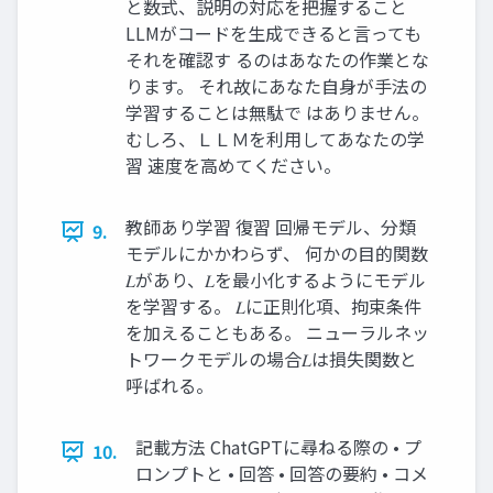
と数式、説明の対応を把握すること
LLMがコードを生成できると言っても
それを確認す るのはあなたの作業とな
ります。 それ故にあなた自身が手法の
学習することは無駄で はありません。
むしろ、ＬＬＭを利用してあなたの学
習 速度を高めてください。
教師あり学習 復習 回帰モデル、分類
9.
モデルにかかわらず、 何かの目的関数
𝐿があり、𝐿を最小化するようにモデル
を学習する。 𝐿に正則化項、拘束条件
を加えることもある。 ニューラルネッ
トワークモデルの場合𝐿は損失関数と
呼ばれる。
記載方法 ChatGPTに尋ねる際の • プ
10.
ロンプトと • 回答 • 回答の要約 • コメ