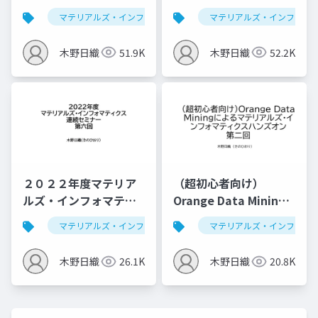
によるマテリアルズ・
クス連続セミナー：デ
マテリアルズ・インフォマティクス
マテリアルズ・インフォマ
データ解析学
インフォマティクスハ
ータ解析学基礎
ンズオン第一回
木野日織
51.9K
木野日織
52.2K
（2023/07/26版）
２０２２年度マテリア
（超初心者向け）
ルズ・インフォマティ
Orange Data Mining
クス連続セミナー：ベ
によるマテリアルズ・
マテリアルズ・インフォマティクス
マテリアルズ・インフォマ
データ解析学
イズ最適化、推薦シス
インフォマティクスハ
テム
ンズオン第二回 （仮）
木野日織
26.1K
木野日織
20.8K