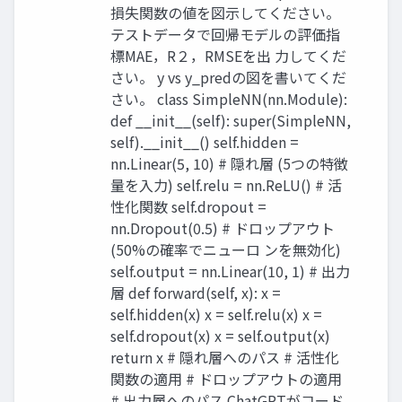
損失関数の値を図示してください。
テストデータで回帰モデルの評価指
標MAE，R２，RMSEを出 力してくだ
さい。 y vs y_predの図を書いてくだ
さい。 class SimpleNN(nn.Module):
def __init__(self): super(SimpleNN,
self).__init__() self.hidden =
nn.Linear(5, 10) # 隠れ層 (5つの特徴
量を入力) self.relu = nn.ReLU() # 活
性化関数 self.dropout =
nn.Dropout(0.5) # ドロップアウト
(50%の確率でニューロ ンを無効化)
self.output = nn.Linear(10, 1) # 出力
層 def forward(self, x): x =
self.hidden(x) x = self.relu(x) x =
self.dropout(x) x = self.output(x)
return x # 隠れ層へのパス # 活性化
関数の適用 # ドロップアウトの適用
# 出力層へのパス ChatGPTがコード