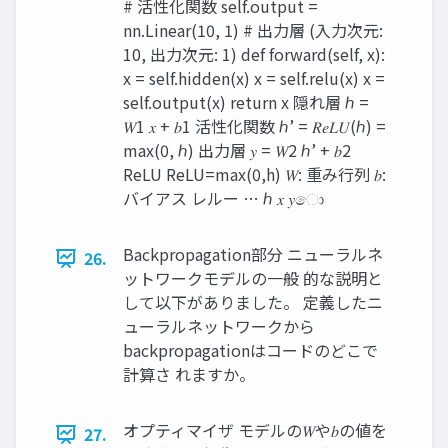
# 活性化関数 self.output =
nn.Linear(10, 1) # 出力層 (入力次元:
10, 出力次元: 1) def forward(self, x):
x = self.hidden(x) x = self.relu(x) x =
self.output(x) return x 隠れ層 ℎ =
𝑊1 𝑥 + 𝑏1 活性化関数 ℎ’ = 𝑅𝑒𝐿𝑈(ℎ) =
max(0, ℎ) 出力層 𝑦 = 𝑊2 ℎ’ + 𝑏2
ReLU ReLU=max(0,h) 𝑊: 重み行列 𝑏:
バイアス レルー … ℎ 𝑥 𝑦ො
Backpropagation部分 ニューラルネ
26.
ットワークモデルの一般 的な説明と
して以下がありました。 定義したニ
ューラルネットワークから
backpropagationはコードのどこで
計算さ れますか。
オプティマイザ モデルの𝑊や𝑏の値を
27.