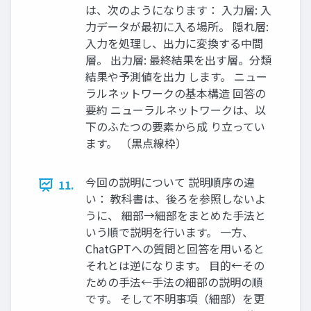
は、次のようになります： 入力層: 入
力データが最初に入る場所。 隠れ層:
入力を処理し、出力に変換する中間
層。 出力層: 最終結果を出す層。分類
結果や予測値を出力 します。 ニュー
ラルネットワークの基本構造 回答の
要約 ニューラルネットワークは、以
下のふたつの要素から成 り立ってい
ます。 （黒点線枠）
今回の説明について 説明順序の違
11.
い： 教科書は、後ろを参照しないよ
うに、 細部→細部をまとめた手法と
いう順で説明を行います。 一方、
ChatGPTへの質問と回答を用いると
それとは逆になります。 目的←その
ための手法←手法の細部の説明の順
です。 そして不明事項（細部）を更