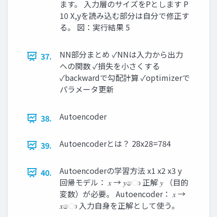
ます。 入力層のサイズをPとします P
10 X,yを読み込む部分は自分で修正す
る。 図：実行結果 5
NN部分まとめ ✓NNは入力から出力
37.
への関数 ✓損失を小さくする
✓backwardで勾配計算 ✓optimizerで
パラメータ更新
Autoencoder
38.
Autoencoderとは？ 28x28=784
39.
Autoencoderの学習方法 x1 x2 x3 y
40.
回帰モデル： 𝑥 → 𝑦ො 正解 𝑦 （目的
変数）が必要。 Autoencoder： 𝑥 →
𝑥ො 入力自身を正解として使う。