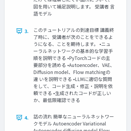
図を用いて補足説明します。 受講者 言
語モデル
このチュートリアルの到達目標 講義終
3.
了時に、受講者が次のことをできるよ
うになる、ことを期待します。 •ニュ
ーラルネットワークの基本的な学習手
順を説明できる •PyTorchコードの主
要部分を読める •Autoencoder、VAE、
Diffusion model、Flow matchingの
違 いを説明できる •LLMに適切な質問
をして、コード生成・修正・説明を依
頼できる •生成されたコードが正しい
か、最低限確認できる
話の流れ 簡単なニューラルネットワー
4.
クモデル Autoencoder Variational
Autoencoder diffusion model Flow