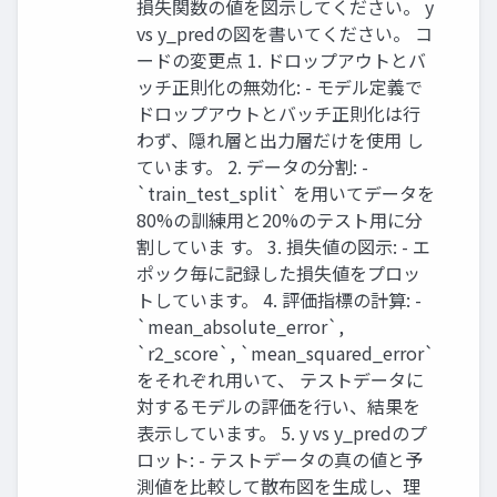
損失関数の値を図示してください。 y
vs y_predの図を書いてください。 コ
ードの変更点 1. ドロップアウトとバ
ッチ正則化の無効化: - モデル定義で
ドロップアウトとバッチ正則化は行
わず、隠れ層と出力層だけを使用 し
ています。 2. データの分割: -
`train_test_split` を用いてデータを
80%の訓練用と20%のテスト用に分
割していま す。 3. 損失値の図示: - エ
ポック毎に記録した損失値をプロッ
トしています。 4. 評価指標の計算: -
`mean_absolute_error`,
`r2_score`, `mean_squared_error`
をそれぞれ用いて、 テストデータに
対するモデルの評価を行い、結果を
表示しています。 5. y vs y_predのプ
ロット: - テストデータの真の値と予
測値を比較して散布図を生成し、理