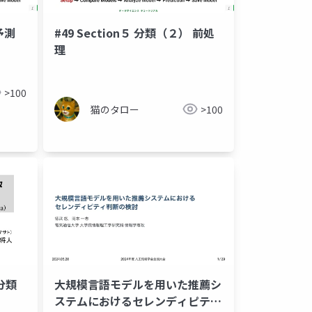
予測
#49 Section５ 分類（２） 前処
理
>100
猫のタロー
>100
分類
大規模言語モデルを用いた推薦シ
ステムにおけるセレンディピティ
クラスタリング
次元圧縮