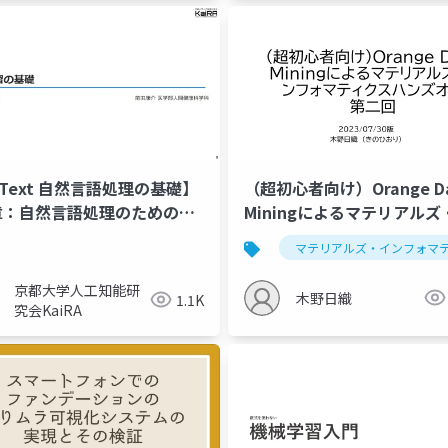
 Text 自然言語処理の基礎】
（超初心者向け）Orange D
章：自然言語処理のための機
Miningによるマテリアルズ
習の基礎
ンフォマティクスハンズオ
目
分類
マテリアルズ・インフォマ
回 2023/07/30版
京都大学人工知能研
木野日織
1.1K
究会KaiRA