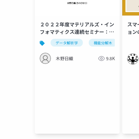
２０２２年度マテリアルズ・イン
スマ
フォマティクス連続セミナー：次
ョン
元圧縮・分類・クラスタリング
実現
データ解析学
機能分解木
セミ
木野日織
9.8K