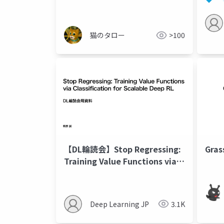
／インポート
猫のタロー
>100
【DL輪読会】Stop Regressing:
Gra
Training Value Functions via
Classification for Scalable
Deep RL
Deep Learning JP
3.1K