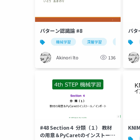
パターン認識論 #8
パタ
機械学習
深層学習
パターン認識
Akinori Ito
136
KNIM
#48 Section４ 分類（１） 教材
の用意＆PyCaretのインストール