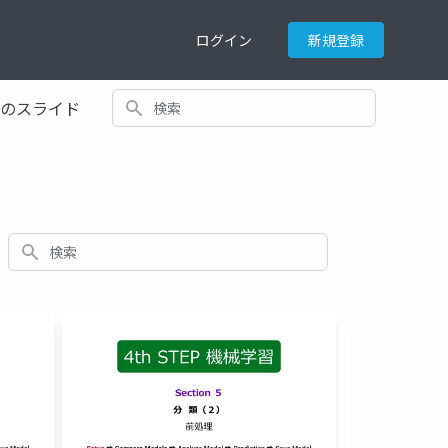
ログイン
新規登録
検索
てのスライド
検索