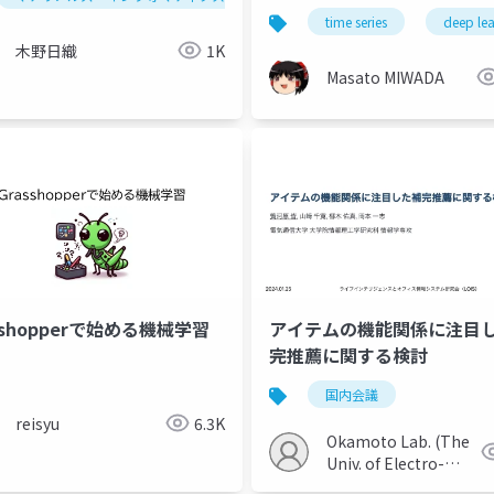
time series
deep le
木野日織
1K
Masato MIWADA
sshopperで始める機械学習
アイテムの機能関係に注目
完推薦に関する検討
国内会議
reisyu
6.3K
Okamoto Lab. (The
Univ. of Electro-
Communications)