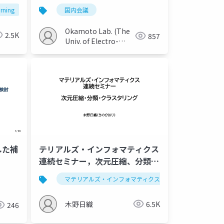
判断の検討
arning
国内会議
Okamoto Lab. (The
2.5K
857
Univ. of Electro-
Communications)
した補
テリアルズ・インフォマティクス
連続セミナー，次元圧縮、分類、
クラスタリング，LLMによるソー
マテリアルズ・インフォマティクス
データ解析学
スコード作成
木野日織
6.5K
246