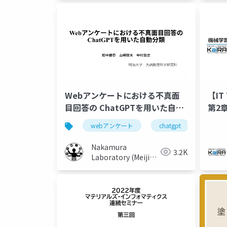
Webアンケートにおける不真面
【IT
目回答の ChatGPTを用いた自動
第2
分類
械学
webアンケート
chatgpt
不真面
Nakamura
3.2K
Laboratory (Meiji
University)