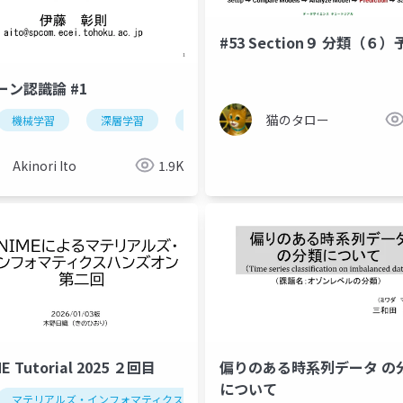
#53 Section９ 分類（６）
ーン認識論 #1
猫のタロー
機械学習
深層学習
パターン認識
Akinori Ito
1.9K
E Tutorial 2025 ２回目
偏りのある時系列データ の
について
マテリアルズ・インフォマティクス
データ解析学
セミナー