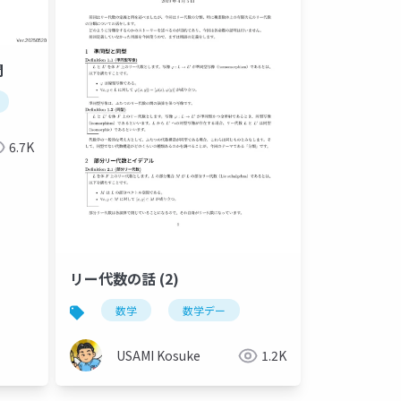
門
クラスタリング
6.7K
リー代数の話 (2)
数学
数学デー
USAMI Kosuke
1.2K