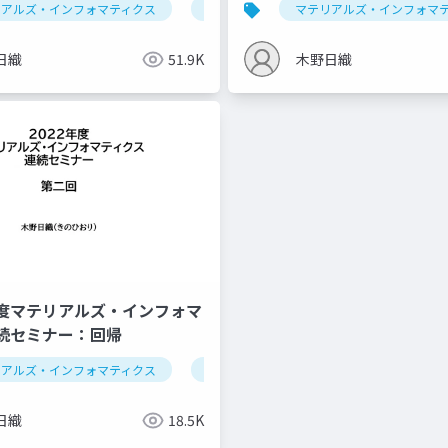
リアルズ・インフォマティクス
セミナー
プログラミング
データ解析学
大規模言語モデル
マテリアルズ・インフォマ
セミナー
回
日織
51.9K
木野日織
度マテリアルズ・インフォマ
続セミナー：回帰
リアルズ・インフォマティクス
セミナー
次元圧縮
クラスタリング
データ解析学
セミナー
分類
機
日織
18.5K