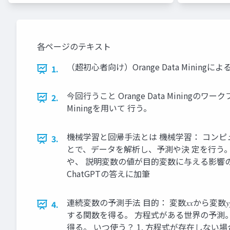
各ページのテキスト
（超初心者向け）Orange Data Mini
1.
今回行うこと Orange Data Miningの
2.
Miningを用いて 行う。
機械学習と回帰手法とは 機械学習： コン
3.
とで、データを解析し、予測や決 定を行う。
や、 説明変数の値が目的変数に与える影響
ChatGPTの答えに加筆
連続変数の予測手法 目的： 変数𝑥𝑥から変数𝑦𝑦を予測
4.
する関数を得る。 方程式がある世界の予測。例）運動方
得る。 いつ使う？ 1. 方程式が存在しない場合。 2. 方程式を解