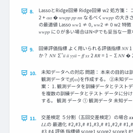
LassoとRidge回帰 Ridge回帰 w2 処方箋： コスト関数に
8.
2 + 𝛼𝛼 � 𝑤𝑤𝑝𝑝 𝑝𝑝 𝑛𝑛 なるべく
の最適値 Lasso 𝑤𝑤1 ≠ 0, 𝑤𝑤2 ≠ 
𝑤𝑤𝑝𝑝 に０が多い場合はN<Pでも妥当な一
回帰評価指標 よく用いられる評価指標 𝑁𝑁 1 MSE = � 𝑦𝑦𝑖𝑖 − 
9.
か？ 𝑁𝑁 ∑ ⃗𝑖𝑖 𝑖𝑖 𝑦𝑦𝑖𝑖 − 𝑓𝑓 𝑥𝑥 2 𝑅𝑅 
未知データへの対応 問題： 本来の目的は訓
10.
観測データで𝑓𝑓(𝑥𝑥)を作成する。 ②
案： 1. 観測データを訓練データとテスト
を複数の訓練データとテスト データに分ける
する。 観測 データ ① 観測データ 未知データ 𝑓𝑓(
交差検定 ５分割（五回交差検定）の場合 𝒙𝒙 𝒙𝒙1 𝒙𝒙𝟐𝟐 𝒙𝒙𝟑𝟑 𝒙
11.
𝐿𝐿の 最適化 #2,#3,# #1,#3,# #1,#2,# #1,#2,# #
#3 #4 評価 指標値 score1 score2 score3 #5 𝑓𝑓123