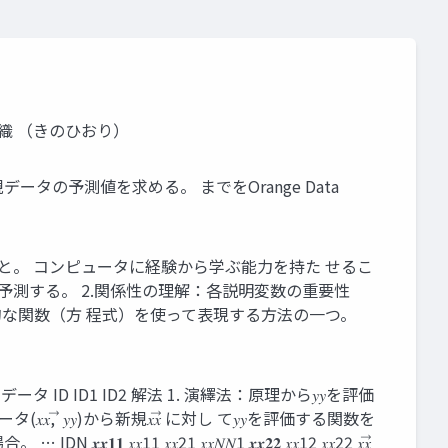
日織 （きのひおり）
規データの予測値を求める。 までをOrange Data
と。 コンピュータに経験から学ぶ能力を持た せるこ
予測する。 2.関係性の理解：各説明変数の重要性
的な関数（方 程式）を使って表現する方法の一つ。
測データ ID ID1 ID2 解法 1. 演繹法：原理から𝑦𝑦を評価
𝑦𝑦)から新規𝑥𝑥⃗ に対し て𝑦𝑦を評価する関数を
21 𝑥𝑥𝑁𝑁1 𝒙𝒙𝟐𝟐 𝑥𝑥12 𝑥𝑥22 𝑥𝑥⃗