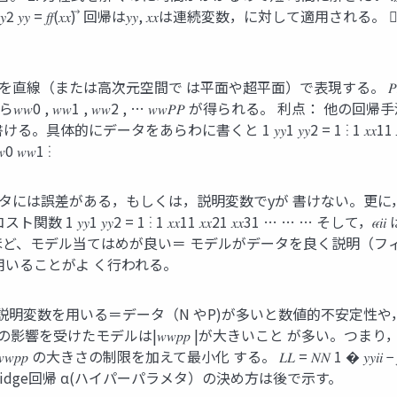
𝑁P 𝑦𝑦𝑁𝑁 𝑥𝑥2P 𝑦𝑦2 𝑦𝑦 = 𝑓𝑓(𝑥𝑥) ⃗ 回帰は𝑦𝑦, 𝑥𝑥は連
 は平面や超平面）で表現する。 𝑃𝑃 𝑦𝑦 = � 𝑤𝑤𝑝𝑝 𝑥𝑥𝑝𝑝 + 
𝑦𝑦𝑖𝑖 ),(𝑖𝑖 = 1,2, . . 𝑁𝑁)から𝑤𝑤0 , 𝑤𝑤1 , 𝑤𝑤2 , … 𝑤𝑤
𝑝=0 と書ける。具体的にデータをあらわに書くと 1 𝑦𝑦1 𝑦𝑦2 = 1 ⋮ 1 𝑥𝑥11 
 𝑤𝑤1 ⋮
ータには誤差がある，もしくは，説明変数でyが 書けない。更に
 1 ⋮ 1 𝑥𝑥11 𝑥𝑥21 𝑥𝑥31 … … … そして，𝜖𝜖𝑖𝑖 は未知数，なので 𝑤
 − 𝑓𝑓 𝑥𝑥⃗𝑖𝑖 2 の値が小さいほど、モデル当てはめが良い＝ モデル
用いることがよ く行われる。
説明変数を用いる＝データ（N やP)が多いと数値的不安定性や
影響を受けたモデルは|𝑤𝑤𝑝𝑝 |が大きいこと が多い。つまり
えて最小化 する。 𝐿𝐿 = 𝑁𝑁 1 � 𝑦𝑦𝑖𝑖 − 𝑓𝑓 𝑥𝑥⃗𝑖𝑖 𝑁𝑁
o n=2: Ridge回帰 α(ハイパーパラメタ）の決め方は後で示す。