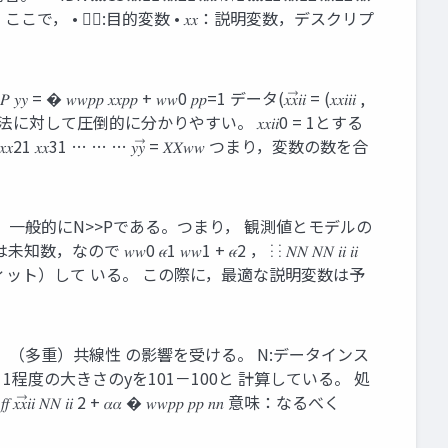
続変数，に対して適用される。 ⃗ ここで， • 𝑦𝑦:目的変数 • 𝑥𝑥：説明変数，デスクリプ
𝑤0 𝑝𝑝=1 データ(𝑥𝑥⃗𝑖𝑖 = (𝑥𝑥𝑖𝑖𝑖 ,
𝑃𝑃 が得られる。 利点： 他の回帰手法に対して圧倒的に分かりやすい。 𝑥𝑥𝑖𝑖0 = 1とする
𝑥𝑥21 𝑥𝑥31 … … … 𝑦𝑦⃗ = 𝑋𝑋𝑤𝑤 つまり，変数の数を合
，一般的にN>>Pである。つまり， 観測値とモデルの
0 𝜖𝜖1 𝑤𝑤1 + 𝜖𝜖2 ， ⋮ ⋮ 𝑁𝑁 𝑁𝑁 𝑖𝑖 𝑖𝑖
がデータを良く説明（フィット）して いる。 この際に，最適な説明変数は予
，（多重）共線性 の影響を受ける。 N:データインス
，1程度の大きさのyを101－100と 計算している。 処
 𝑖𝑖 2 + 𝛼𝛼 � 𝑤𝑤𝑝𝑝 𝑝𝑝 𝑛𝑛 意味：なるべく