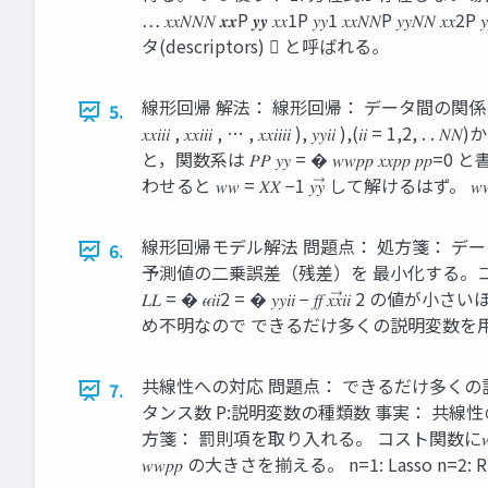
… 𝑥𝑥𝑁𝑁𝑁 𝒙𝒙P 𝒚𝒚 𝑥𝑥1P 𝑦𝑦1 𝑥𝑥𝑁
タ(descriptors) ⃗ と呼ばれる。
線形回帰 解法： 線形回帰： データ間の関係を直線（または高次元空間で
5.
𝑥𝑥𝑖𝑖𝑖 , 𝑥𝑥𝑖𝑖𝑖 , … , 𝑥𝑥𝑖𝑖𝑖𝑖 ), 
と，関数系は 𝑃𝑃 𝑦𝑦 = � 𝑤𝑤𝑝𝑝 𝑥𝑥𝑝𝑝 
わせると 𝑤𝑤 = 𝑋𝑋 −1 𝑦𝑦⃗ して解けるはず。 𝑤𝑤0
線形回帰モデル解法 問題点： 処方箋： デ
6.
予測値の二乗誤差（残差）を 最小化する。コスト関数 1 𝑦𝑦1 𝑦𝑦2 =
𝐿𝐿 = � 𝜖𝜖𝑖𝑖2 = � 𝑦𝑦𝑖𝑖
め不明なので できるだけ多くの説明変数を
共線性への対応 問題点： できるだけ多くの
7.
タンス数 P:説明変数の種類数 事実： 共線性の
方箋： 罰則項を取り入れる。 コスト関数に𝑤𝑤𝑝𝑝 の大きさの制限を加
𝑤𝑤𝑝𝑝 の大きさを揃える。 n=1: Lass