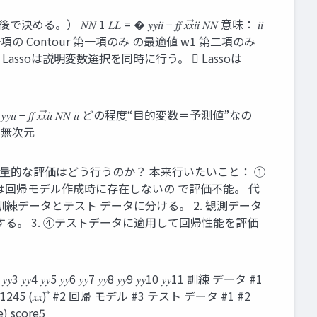
= � 𝑦𝑦𝑖𝑖 − 𝑓𝑓 𝑥𝑥⃗𝑖𝑖 𝑁𝑁 意味： 𝑖𝑖
Contour 第一項の Contour 第一項のみ の最適値 w1 第二項のみ
。）  Lassoは説明変数選択を同時に行う。  Lassoは
𝑦𝑖𝑖 − 𝑓𝑓 𝑥𝑥⃗𝑖𝑖 𝑁𝑁 𝑖𝑖 どの程度“目的変数＝予測値”なの
にする。 無次元
定量的な評価はどう行うのか？ 本来行いたいこと： ①
未知データは回帰モデル作成時に存在しないの で評価不能。 代
訓練データとテスト データに分ける。 2. 観測データ
する。 3. ④テストデータに適用して回帰性能を評価
𝑦3 𝑦𝑦4 𝑦𝑦5 𝑦𝑦6 𝑦𝑦7 𝑦𝑦8 𝑦𝑦9 𝑦𝑦10 𝑦𝑦11 訓練 データ #1
𝑥) ⃗ 𝑓𝑓1245 (𝑥𝑥) ⃗ #2 回帰 モデル #3 テスト データ #1 #2
re) score5