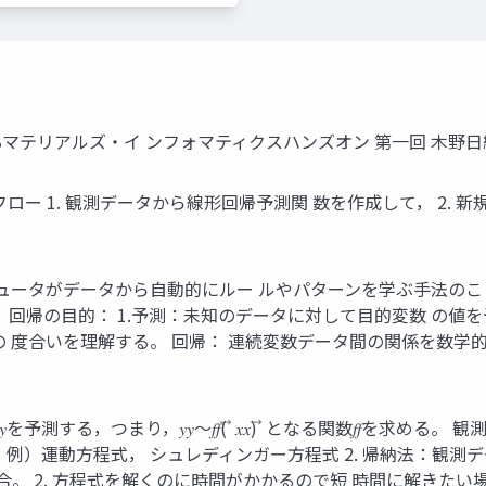
ngによるマテリアルズ・イ ンフォマティクスハンズオン 第一回 木野
ワークフロー 1. 観測データから線形回帰予測関 数を作成して， 2. 新
ピュータがデータから自動的にルー ルやパターンを学ぶ手法のこ
 回帰の目的： 1.予測：未知のデータに対して目的変数 の値を
の 度合いを理解する。 回帰： 連続変数データ間の関係を数学
する，つまり，𝑦𝑦～𝑓𝑓( ⃗ 𝑥𝑥) ⃗ となる関数𝑓𝑓を求める。 観
程式， シュレディンガー方程式 2. 帰納法：観測データ(𝑥𝑥, ⃗ 
くのに時間がかかるので短 時間に解きたい場合。 … IDN 𝒙𝒙𝟏𝟏 𝑥𝑥11 𝑥𝑥