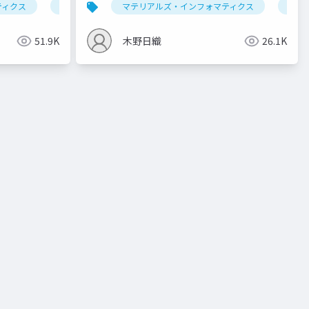
ティクス
帰
セミナー
マテリアルズ・インフォマティクス
データ解析学
基礎
機能分解木
デー
51.9K
木野日織
26.1K
能分解木
回帰