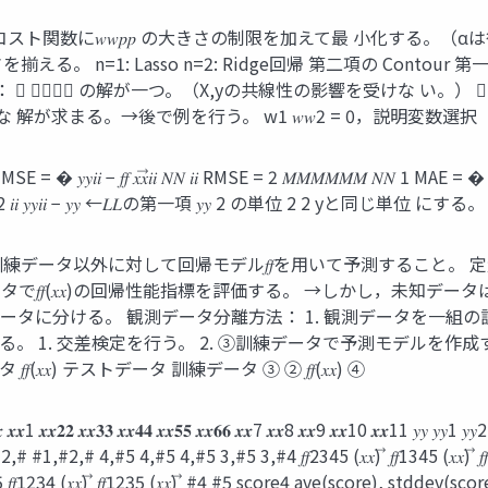
𝑤𝑤𝑝𝑝 の大きさの制限を加えて最 小化する。（αは後で決める。） 𝑁𝑁 1 𝐿𝐿 
𝑤𝑤𝑝𝑝 の大きさを揃える。 n=1: Lasso n=2: Ridge回帰 第二項の 
0 w2 特徴：  𝑤𝑤𝑝𝑝 の解が一つ。（X,yの共線性の影響を受けな い
意な 解が求まる。→後で例を行う。 w1 𝑤𝑤2 = 0，説明変数選択
𝑓𝑓 𝑥𝑥⃗𝑖𝑖 𝑁𝑁 𝑖𝑖 RMSE = 2 𝑀𝑀𝑀𝑀𝑀𝑀 𝑁𝑁 1 MAE = � 
= 1 − ∑𝑁𝑁 � 2 𝑖𝑖 𝑦𝑦𝑖𝑖 − 𝑦𝑦 ←𝐿𝐿の第一項 𝑦𝑦 2 の単位 2 2 yと同じ単位 
練データ以外に対して回帰モデル𝑓𝑓を用いて予測すること。 
未知データで𝑓𝑓(𝑥𝑥)の回帰性能指標を評価する。 →しかし，
データに分ける。 観測データ分離方法： 1. 観測データを一組の
。 1. 交差検定を行う。 2. ③訓練データで予測モデルを作成
𝑥) テストデータ 訓練データ ③ ② 𝑓𝑓(𝑥𝑥) ④
𝟒𝟒 𝒙𝒙𝟓𝟓 𝒙𝒙𝟔𝟔 𝒙𝒙7 𝒙𝒙8 𝒙𝒙9 𝒙𝒙10 𝒙𝒙11 𝑦𝑦 𝑦𝑦1 𝑦𝑦2 𝑦
1,#2,# 4,#5 4,#5 4,#5 3,#5 3,#4 𝑓𝑓2345 (𝑥𝑥) ⃗ 𝑓𝑓1345 (𝑥
4 (𝑥𝑥) ⃗ 𝑓𝑓1235 (𝑥𝑥) ⃗ #4 #5 score4 ave(score), stddev(sco