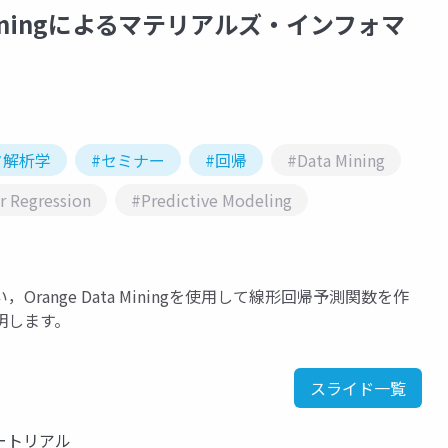
 Miningによるマテリアルズ・インフォマ
タ解析学
#セミナー
#回帰
#Data Mining
r Regression
#Predictive Modeling
ange Data Miningを使用して線形回帰予測関数を作
明します。
スライド一覧
ートリアル