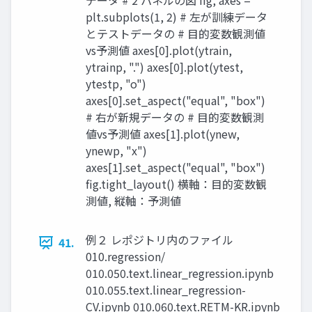
データ # 2 パネルの図 fig, axes =
plt.subplots(1, 2) # 左が訓練データ
とテストデータの # 目的変数観測値
vs予測値 axes[0].plot(ytrain,
ytrainp, ".") axes[0].plot(ytest,
ytestp, "o")
axes[0].set_aspect("equal", "box")
# 右が新規データの # 目的変数観測
値vs予測値 axes[1].plot(ynew,
ynewp, "x")
axes[1].set_aspect("equal", "box")
fig.tight_layout() 横軸：目的変数観
測値, 縦軸：予測値
例２ レポジトリ内のファイル
41.
010.regression/
010.050.text.linear_regression.ipynb
010.055.text.linear_regression-
CV.ipynb 010.060.text.RETM-KR.ipynb