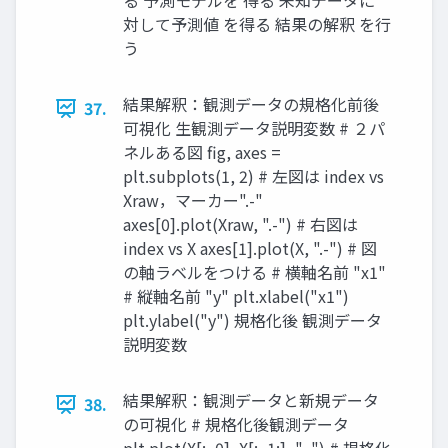
る 予測モデルを 得る 未知データに
対して予測値 を得る 結果の解釈 を行
う
結果解釈：観測データの規格化前後
37.
可視化 生観測データ説明変数 # ２パ
ネルある図 fig, axes =
plt.subplots(1, 2) # 左図は index vs
Xraw，マーカー".-"
axes[0].plot(Xraw, ".-") # 右図は
index vs X axes[1].plot(X, ".-") # 図
の軸ラベルをつける # 横軸名前 "x1"
# 縦軸名前 "y" plt.xlabel("x1")
plt.ylabel("y") 規格化後 観測データ
説明変数
結果解釈：観測データと新規データ
38.
の可視化 # 規格化後観測データ