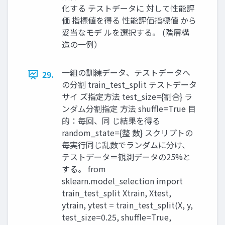
化する テストデータに 対して性能評
価 指標値を得る 性能評価指標値 から
妥当なモデ ルを選択する。 (階層構
造の一例）
一組の訓練データ、テストデータへ
29.
の分割 train_test_split テストデータ
サイ ズ指定方法 test_size={割合} ラ
ンダム分割指定 方法 shuffle=True 目
的：毎回、同 じ結果を得る
random_state={整 数} スクリプトの
毎実行同じ乱数でランダムに分け、
テストデータ＝観測データの25%と
する。 from
sklearn.model_selection import
train_test_split Xtrain, Xtest,
ytrain, ytest = train_test_split(X, y,
test_size=0.25, shuffle=True,