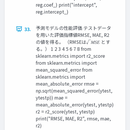
reg.coef_) print("intercept",
reg.intercept_)
予測モデルの性能評価 テストデータ
33.
を用いた評価指標値RMSE, MAE, R2
の値を得る。 （RMSEは√𝑀𝑆𝐸 とす
る。） 1 2 3 4 5 6 7 8 from
sklearn.metrics import r2_score
from sklearn.metrics import
mean_squared_error from
sklearn.metrics import
mean_absolute_error rmse =
np.sqrt(mean_squared_error(ytest,
ytestp)) mae =
mean_absolute_error(ytest, ytestp)
r2 = r2_score(ytest, ytestp)
print("RMSE, MAE, R2", rmse, mae,
r2)