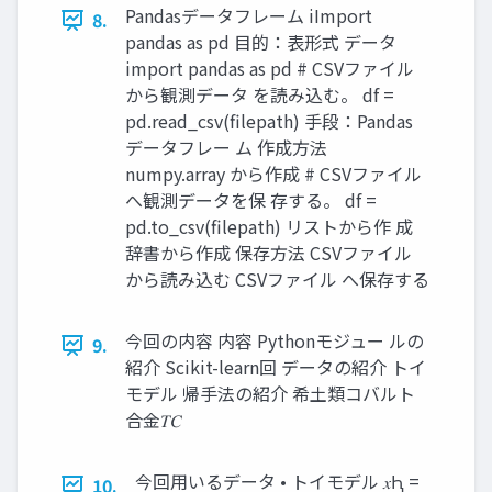
Pandasデータフレーム iImport
8.
pandas as pd 目的：表形式 データ
import pandas as pd # CSVファイル
から観測データ を読み込む。 df =
pd.read_csv(filepath) 手段：Pandas
データフレー ム 作成方法
numpy.array から作成 # CSVファイル
へ観測データを保 存する。 df =
pd.to_csv(filepath) リストから作 成
辞書から作成 保存方法 CSVファイル
から読み込む CSVファイル へ保存する
今回の内容 内容 Pythonモジュー ルの
9.
紹介 Scikit-learn回 データの紹介 トイ
モデル 帰手法の紹介 希土類コバルト
合金𝑇𝐶
今回用いるデータ • トイモデル 𝑥Ԧ =
10.