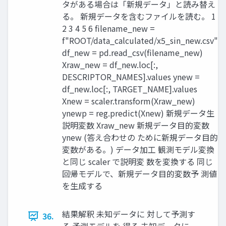
タがある場合は「新規データ」と読み替え
る。 新規データを含むファイルを読む。 1
2 3 4 5 6 filename_new =
f"ROOT/data_calculated/x5_sin_new.csv"
df_new = pd.read_csv(filename_new)
Xraw_new = df_new.loc[:,
DESCRIPTOR_NAMES].values ynew =
df_new.loc[:, TARGET_NAME].values
Xnew = scaler.transform(Xraw_new)
ynewp = reg.predict(Xnew) 新規データ生
説明変数 Xraw_new 新規データ目的変数
ynew (答え合わせの ために新規データ目的
変数がある。) データ加工 観測モデル変換
と同じ scaler で説明変 数を変換する 同じ
回帰モデルで、新規データ目的変数予 測値
を生成する
結果解釈 未知データに 対して予測す
36.