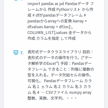
import pandas as pd Pandasデータ フ
レームから 作成 Pythonリスト から作
成 # dfがpandasデータフレーム #
pandasからarrayへの変換 Aarray =
df.values Aarray = df.loc[:,
COLUMN_LIST].values 全データから
作成 カラムを指定 して作成
表形式データクラスライブラリ 目的：
7.
表形式のデータの操作を行う。(“デー
タ解析学のExcel”) 手段：Pandasデー
タフレーム できること：列毎に複数の
型を入れる。データ欠如セルの操作。
可視化。 Pandasデータフレーム カラ
ム 名１ ヵラム 名２ カラム 名３ カラ
ム 名４ … CSVファイル numpy array
整数、実数、文字列、・・・