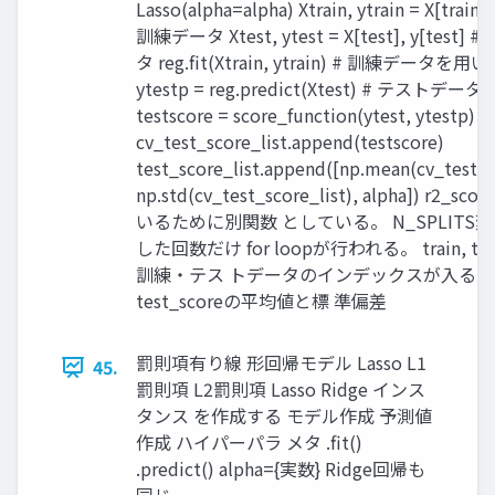
Lasso(alpha=alpha) Xtrain, ytrain = X[train], 
訓練データ Xtest, ytest = X[test], y[test
タ reg.fit(Xtrain, ytrain) # 訓練データを用いて
ytestp = reg.predict(Xtest) # テスト
testscore = score_function(ytest, ytestp)
cv_test_score_list.append(testscore)
test_score_list.append([np.mean(cv_test_sc
np.std(cv_test_score_list), alpha]) r2_s
いるために別関数 としている。 N_SPLITS
した回数だけ for loopが行われる。 train, t
訓練・テス トデータのインデックスが入る。
test_scoreの平均値と標 準偏差
罰則項有り線 形回帰モデル Lasso L1
45.
罰則項 L2罰則項 Lasso Ridge インス
タンス を作成する モデル作成 予測値
作成 ハイパーパラ メタ .fit()
.predict() alpha={実数} Ridge回帰も