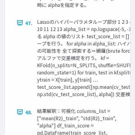
時に alphaを指定する。
Lassoのハイパーパラメタループ部分 1 2 3 4 5 6
47.
10 11 12 13 alpha_list = np.logspace(-5, -1
る alpha の値のリスト test_score_list = [] 
ープを行う。 for alpha in alpha_list: 
の可能性を 全て探索する＝網羅(brute force)
アルファで交差検定を行う。 kf =
KFold(n_splits=N_SPLITS, shuffle=SHUFFL
random_state=1) for train, test in kf.split(X)
ytrain = X[train], y[train] …
test_score_list.append([np.mean(cv_test_sc
np.std(cv_test_score_list), alpha]) 交差
結果解釈：可視化 columns_list =
48.
["mean(R2)_train", "std(R2)_train",
"alpha"] df_train_score =
pd.DataFrame(train_score_list,