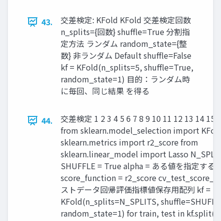
交差検定: KFold KFold 交差検定回数
43.
n_splits={回数} shuffle=True 分割指
定方法 ランダム random_state={整
数} 非ランダム Default shuffle=False
kf = KFold(n_splits=5, shuffle=True,
random_state=1) 目的：ランダム時
に毎回、同じ結果 を得る
交差検定 1 2 3 4 5 6 7 8 9 10 11 12 13 14 15 1
44.
from sklearn.model_selection import KFol
sklearn.metrics import r2_score from
sklearn.linear_model import Lasso N_SPLI
SHUFFLE = True alpha = ある値を指定する
score_function = r2_score cv_test_score_lis
ストデータ回帰評価指標値保存用配列 kf =
KFold(n_splits=N_SPLITS, shuffle=SHUFFL
random_state=1) for train, test in kf.split(X)