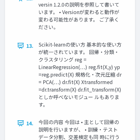
versin 1.2.0の説明を参照して書いて
います。 • Versionが変わると動作が
変わる可能性があります。 ご了承く
ださい。
Scikit-learnの使い方 基本的な使い方
13.
が統一されています。 回帰・分類・
クラスタリング reg =
LinearRegression(…) reg.fit(X,y) yp
=reg.predict(X) 規格化・次元圧縮 dr
= PCA(…) dr.fit(X) Xtransformed
=dr.transform(X) dr.fit_transform(X)
としか呼べないモジュー ルもありま
す。
今回の内容 今回は • 主として回帰の
14.
説明を行いますが、 • 訓練・テスト
データ分割、交差検定も同 時に行う