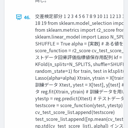
同じ。
交差検定部分 1 2 3 4 5 6 7 8 9 10 11 12 13 14 
46.
18 19 from sklearn.model_selection impor
from sklearn.metrics import r2_score from
sklearn.linear_model import Lasso N_SPLI
SHUFFLE = True alpha = {実数} # ある値
score_function = r2_score cv_test_score_lis
ストデータ回帰評価指標値保存用配列 kf =
KFold(n_splits=N_SPLITS, shuffle=SHUFFL
random_state=1) for train, test in kf.split(X)
Lasso(alpha=alpha) Xtrain, ytrain = X[train], 
訓練データ Xtest, ytest = X[test], y[test
タ reg.fit(Xtrain, ytrain) # 訓練データを用いて
ytestp = reg.predict(Xtest) # テスト
testscore = score_function(ytest, ytestp)
cv_test_score_list.append(testscore)
test_score_list.append([np.mean(cv_test_sc
np.std(cv_test_score_list), alpha]) 