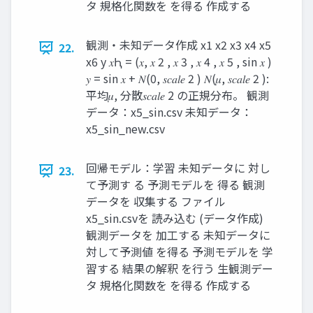
タ 規格化関数を を得る 作成する
観測・未知データ作成 x1 x2 x3 x4 x5
22.
x6 y 𝑥Ԧ = (𝑥, 𝑥 2 , 𝑥 3 , 𝑥 4 , 𝑥 5 , sin 𝑥 )
𝑦 = sin 𝑥 + 𝑁(0, 𝑠𝑐𝑎𝑙𝑒 2 ) 𝑁(𝜇, 𝑠𝑐𝑎𝑙𝑒 2 ):
平均𝜇, 分散𝑠𝑐𝑎𝑙𝑒 2 の正規分布。 観測
データ：x5_sin.csv 未知データ：
x5_sin_new.csv
回帰モデル：学習 未知データに 対し
23.
て予測す る 予測モデルを 得る 観測
データを 収集する ファイル
x5_sin.csvを 読み込む (データ作成)
観測データを 加工する 未知データに
対して予測値 を得る 予測モデルを 学
習する 結果の解釈 を行う 生観測デー
タ 規格化関数を を得る 作成する