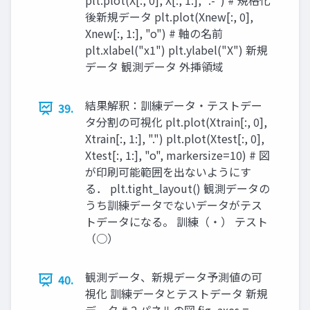
plt.plot(X[:, 0], X[:, 1:], ".-") # 規格化
後新規データ plt.plot(Xnew[:, 0],
Xnew[:, 1:], "o") # 軸の名前
plt.xlabel("x1") plt.ylabel("X") 新規
データ 観測データ 外挿領域
結果解釈：訓練データ・テストデー
39.
タ分割の可視化 plt.plot(Xtrain[:, 0],
Xtrain[:, 1:], ".") plt.plot(Xtest[:, 0],
Xtest[:, 1:], "o", markersize=10) # 図
が印刷可能範囲を出ないようにす
る． plt.tight_layout() 観測データの
うち訓練データでないデータがテス
トデータになる。 訓練（・） テスト
（○）
観測データ、新規データ予測値の可
40.
視化 訓練データとテストデータ 新規