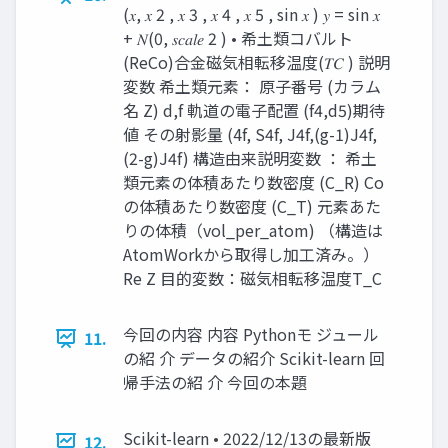
(𝑥, 𝑥 2 , 𝑥 3 , 𝑥 4 , 𝑥 5 , sin 𝑥 ) 𝑦 = sin 𝑥
+ 𝑁(0, 𝑠𝑐𝑎𝑙𝑒 2 ) • 希土類コバルト
(ReCo)合金磁気相転移温度(𝑇𝐶 ) 説明
変数 希土類元素： 原子番号 (カラム
名 Z) d,f 軌道の電子配置 (f4,d5)期待
値 その射影量 (4f, S4f, J4f,(g-1)J4f,
(2-g)J4f) 構造由来説明変数 ： 希土
類元素の体積あたり数密度 (C_R) Co
の体積あたり数密度 (C_T) 元素あた
りの体積（vol_per_atom) （構造は
AtomWorkから取得し加工済み。）
Re Z 目的変数：磁気相転移温度T_C
今回の内容 内容 Pythonモ ジュール
11.
の紹 介 データの紹介 Scikit-learn 回
帰手法の紹 介 今回の本題
Scikit-learn • 2022/12/13の最新版
12.