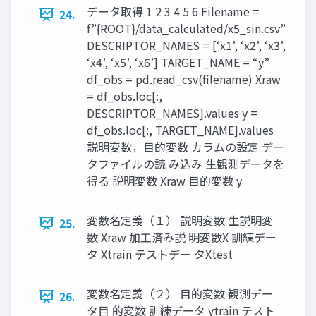
データ取得 1 2 3 4 5 6 Filename =
24.
f”{ROOT}/data_calculated/x5_sin.csv”
DESCRIPTOR_NAMES = [‘x1’, ‘x2’, ‘x3’,
‘x4’, ‘x5’, ‘x6’] TARGET_NAME = “y”
df_obs = pd.read_csv(filename) Xraw
= df_obs.loc[:,
DESCRIPTOR_NAMES].values y =
df_obs.loc[:, TARGET_NAME].values
説明変数，目的変数 カラムの設定 デー
タファイルの読 み込み 生観測データを
得る 説明変数 Xraw 目的変数 y
変数名定義（１） 説明変数 生説明変
25.
数 Xraw 加工済み説 明変数X 訓練デー
タ Xtrain テストデー タXtest
変数名定義（２） 目的変数 観測デー
26.
タ目 的変数 訓練データ ytrain テスト