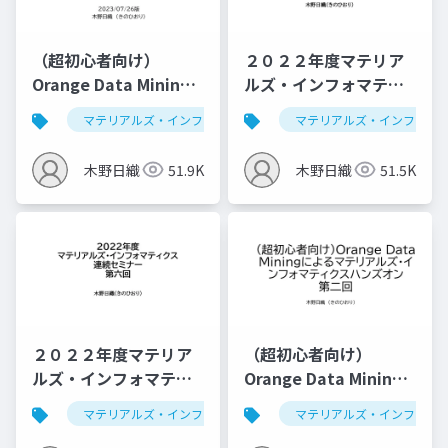
（超初心者向け）
２０２２年度マテリア
Orange Data Mining
ルズ・インフォマティ
によるマテリアルズ・
クス連続セミナー：デ
マテリアルズ・インフォマティクス
マテリアルズ・インフォマ
データ解析学
インフォマティクスハ
ータ解析学基礎
ンズオン第一回
木野日織
51.9K
木野日織
51.5K
（2023/07/26版）
２０２２年度マテリア
（超初心者向け）
ルズ・インフォマティ
Orange Data Mining
クス連続セミナー：ベ
によるマテリアルズ・
マテリアルズ・インフォマティクス
マテリアルズ・インフォマ
データ解析学
イズ最適化、推薦シス
インフォマティクスハ