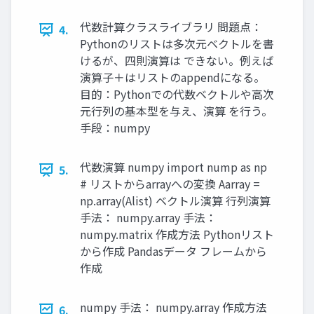
代数計算クラスライブラリ 問題点：
4.
Pythonのリストは多次元ベクトルを書
けるが、四則演算は できない。例えば
演算子＋はリストのappendになる。
目的：Pythonでの代数ベクトルや高次
元行列の基本型を与え、演算 を行う。
手段：numpy
代数演算 numpy import nump as np
5.
# リストからarrayへの変換 Aarray =
np.array(Alist) ベクトル演算 行列演算
手法： numpy.array 手法：
numpy.matrix 作成方法 Pythonリスト
から作成 Pandasデータ フレームから
作成
numpy 手法： numpy.array 作成方法
6.