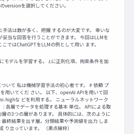
のPCのversionを選択してください。
た手法は数が多く、把握 するのが大変です。 幸いな
が妥当な回答を行うことができます。 今回はLLMを
ではChatGPTをLLMの例として用い ます。
うにモデルを学習する。 𝐿に正則化項、拘束条件を加
 私について 私は機械学習手法の初心者です。 # 依頼 プ
てくだ さい。 以下、openAI APIを用いて回
mini-highな どを利用する。 ニューラルネットワーク
 各層でデータを処理する基本 単位。 APIによる取
力層の3つの層があります。 具体的には、次のように
層: 最終結果を出す層。分類結果や予測値を出力 しま
成 り立っています。 （黒点線枠）