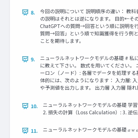
今回の説明について 説明順序の違い： 教科
8.
の説明はそれとは逆になります。 目的←そ
ChatGPTへの質問→回答という順に説明を
質問→回答」という順で知識獲得を行う例と
ことを期待します。
ニューラルネットワークモデルの基礎 # 私
9.
に教えて下さい。 数式を用いてください。
ーロン（ノード）: 各層でデータを処理する
体的には、次のようになります： 入力層: 
や予測値を出力します。 出力層 入力層 隠れ
ニューラルネットワークモデルの基礎 学習過程 
10.
2. 損失の計算（Loss Calculation）: 3. 逆伝播
ニューラルネットワークモデルの基礎 𝑎 𝑤 𝑎 𝑤
11.