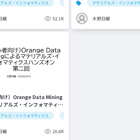
リアルズ・インフォマティクス
セミナー
回帰
データ解析学
マテリアルズ・インフォマ
セミナー
プ
日織
52.1K
木野日織
）Orange Data Mining
リアルズ・インフォマティク
ン第二回 （仮）
リアルズ・インフォマティクス
ベイズ最適化
推薦システム
データ解析学
セミナー
次
日織
20.8K