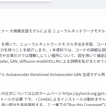
ミナー 大規模言語モデルによる ニューラルネットワークモデル
）を用いて、ニューラルネットワークモ デル手法を学習、コード
力を持つことを紹介します。 • 本資料では、コードの詳細な
数式や文章だけでは理解しにくい箇所について、図を用いて補足
toencoder, GAN, diffusion modelのLLMによる説明を私がまと
coder Variational Autoencoder GAN 生成モデル例 
いては公式ホームページ https://pytorch.org/get-s
ールが必要 です。 • Condaによるインストールは勧めません。動作す
い部分を各自選択する。 2. 一番下の”Run this Comman