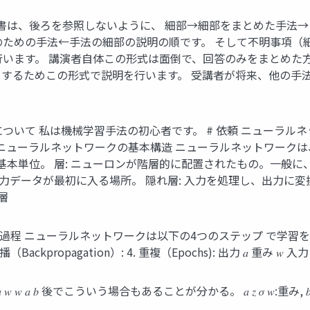
書は、後ろを参照しないように、 細部→細部をまとめた手法→目
のための手法←手法の細部の説明の順です。 そして不明事項（
行います。 講演者自体この形式は面倒で、回答のみをまとめた方が
するためこの形式で説明を行います。 受講者が将来、他の手法に
について 私は機械学習手法の初心者です。 # 依頼 ニューラル
 ニューラルネットワークの基本構造 ニューラルネットワークは
基本単位。 層: ニューロンが階層的に配置されたもの。一般に
入力データが最初に入る場所。 隠れ層: 入力を処理し、出力に変
層
ニューラルネットワークは以下の4つのステップ で学習を行います。 1
（Backpropagation）: 4. 重複（Epochs): 出力 𝑎 重み 𝑤 入力 出力
 𝑤 𝑎 𝑏 後でこういう場合もあることが分かる。 𝑎 𝑧 𝜎 𝑤:重