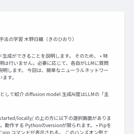
手法の学習 木野日織（きのひおり）
生成ができることを説明します。 そのため、 • 特
説明は行いません。必要に応じて、各自がLLMに質問
説明します。 今回は、簡単なニューラルネットワー
めています。
として紹介 diffusion model 生成AI度はLLMの「主
tarted/locally/ の上の方に以下の選択画面がありま
る Pythonのversionが限られます。 • Pipを
d”にpip コマンドが表示される。 このハンズオン例で