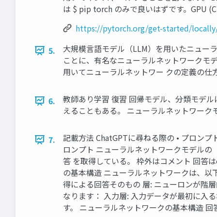
は $ pip torch のみで良いはずです。GPU
https://pytorch.org/get-started/locally
大規模言語モデル（LLM）を用いたニューラ
5.
ことに、有名なニューラルネットワークモデル
用いてニューラルネットワー クの定義の仕方と
教師あり学習 復習 回帰モデル、分類モデル
6.
えることもある。 ニューラルネットワークモ
記載方法 ChatGPTに尋ねる際の • プロンプ
7.
ロンプト ニューラルネットワークモデルの （
答 を取得している。 枠外はコメント 回答はope
の基本構造 ニューラルネットワークは、以下
得による回答そのもの 層: ニューロンが階
なります： 入力層: 入力データが最初に入
す。 ニューラルネットワークの基本構造 回