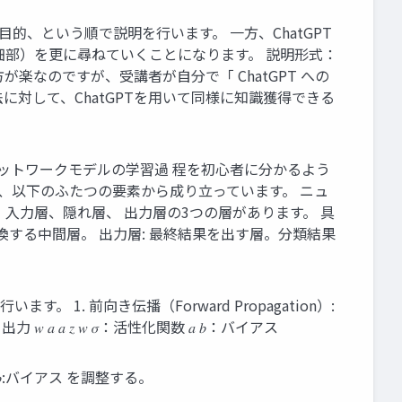
的、という順で説明を行います。 一方、ChatGPT
細部）を更に尋ねていくことになります。 説明形式：
楽なのですが、受講者が自分で「 ChatGPT への
対して、ChatGPTを用いて同様に知識獲得できる
ネットワークモデルの学習過 程を初心者に分かるよう
、以下のふたつの要素から成り立っています。 ニュ
、入力層、隠れ層、 出力層の3つの層があります。 具
換する中間層。 出力層: 最終結果を出す層。分類結果
. 前向き伝播（Forward Propagation）:
 𝑤 𝑎 𝑎 𝑧 𝑤 𝜎：活性化関数 𝑎 𝑏：バイアス
み, 𝑏:バイアス を調整する。