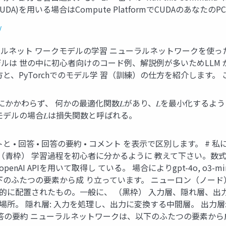
 (CUDA)を用いる場合はCompute PlatformでCUDAのあなた
/
ルネット ワークモデルの学習 ニューラルネットワークを使っ
は 世の中に初心者向けのコード例、解説例が多いためLLM 
、PyTorchでのモデル学 習（訓練）の仕方を紹介します。 ここ
にかかわらず、 何かの最適化関数𝐿があり、𝐿を最小化するよ
デルの場合𝐿は損失関数と呼ばれる。
トと • 回答 • 回答の要約 • コメント を表示で区別します。 #
青枠） 学習過程を初心者に分かるように 教えて下さい。数式を用い
nAI APIを用いて取得し ている。 場合によりgpt-4o, o3-
のふたつの要素から成 り立っています。 ニューロン（ノード）:
層的に配置されたもの。一般に、 （黒枠） 入力層、隠れ層、出
る場所。 隠れ層: 入力を処理し、出力に変換する中間層。 出力
答の要約 ニューラルネットワークは、以下のふたつの要素から