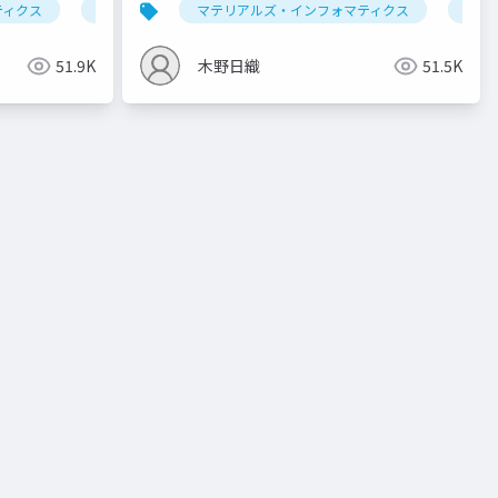
ティクス
ログラミング
データ解析学
大規模言語モデル
マテリアルズ・インフォマティクス
セミナー
回帰
セミ
51.9K
木野日織
51.5K
元圧縮
クラスタリング
分類