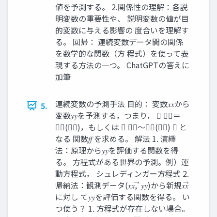
値を予測する。 2.関係性の理解：各説
明変数の重要性や、 説明変数の値が目
的変数に与える影響の 度合いを理解す
る。 回帰： 連続変数データ間の関係
を数学的な関数（方 程式）を使って表
現する方法の一つ。 ChatGPTの答えに
加筆
連続変数の予測手法 目的： 変数𝑥𝑥から
5.
変数𝑦𝑦を予測する，つまり， ⃗ 𝑦𝑦＝
𝑓𝑓(𝑥𝑥)，もしくは ⃗ 𝑦𝑦～𝑓𝑓(𝑥𝑥) ⃗ と
なる 関数𝑓𝑓 を求める。 解法 1. 演繹
法：原理から𝑦𝑦を評価する関数を得
る。 方程式がある世界の予測。例）運
動方程式， シュレディンガー方程式 2.
帰納法：観測データ(𝑥𝑥, ⃗ 𝑦𝑦)から新規𝑥𝑥⃗
に対し て𝑦𝑦を評価する関数を得る。 い
つ使う？ 1. 方程式が存在しない場合。