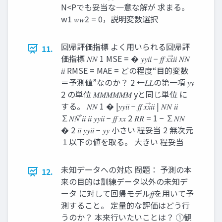
N<Pでも妥当な一意な解が 求まる。
w1 𝑤𝑤2 = 0，説明変数選択
回帰評価指標 よく用いられる回帰評
11.
価指標 𝑁𝑁 1 MSE = � 𝑦𝑦𝑖𝑖 − 𝑓𝑓 𝑥𝑥⃗𝑖𝑖 𝑁𝑁
𝑖𝑖 RMSE = MAE = どの程度“目的変数
＝予測値”なのか？ 2 ←𝐿𝐿の第一項 𝑦𝑦
2 の単位 𝑀𝑀𝑀𝑀𝑀𝑀 yと同じ単位 に
する。 𝑁𝑁 1 � |𝑦𝑦𝑖𝑖 − 𝑓𝑓 𝑥𝑥⃗𝑖𝑖 | 𝑁𝑁 𝑖𝑖
∑𝑁𝑁 ⃗𝑖𝑖 𝑖𝑖 𝑦𝑦𝑖𝑖 − 𝑓𝑓 𝑥𝑥 2 𝑅𝑅 = 1 − ∑𝑁𝑁
� 2 𝑖𝑖 𝑦𝑦𝑖𝑖 − 𝑦𝑦 小さい 程妥当 2 無次元
１以下の値を取る。 大きい 程妥当
未知データへの対応 問題： 予測の本
12.
来の目的は訓練データ以外の未知デ
ータ に対して回帰モデル𝑓𝑓を用いて予
測すること。 定量的な評価はどう行
うのか？ 本来行いたいことは？ ①観