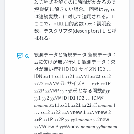
2. 方程式を解くのに時間がかかるので
短 時間に解きたい場合。 回帰は𝑦𝑦, 𝑥𝑥
は連続変数，に対して適用される。 ⃗
ここで， • 𝑦𝑦:目的変数 • 𝑥𝑥：説明変
数，デスクリプタ(descriptors) ⃗ と呼
ばれる。
観測データと新規データ 新規データ：
6.
𝑥𝑥に欠けが無い行列 ⃗ 観測データ：欠
けが無い行列 ID ID1 サイズN ID2 …
IDN 𝒙𝒙𝟏𝟏 𝑥𝑥11 𝑥𝑥21 𝑥𝑥𝑁𝑁1 𝒙𝒙𝟐𝟐 𝑥𝑥12
𝑥𝑥22 𝑥𝑥𝑁𝑁𝑁 𝑥𝑥⃗i サイズP … 𝒙𝒙P 𝑥𝑥1P
𝑥𝑥2P 𝑥𝑥𝑁𝑁P 𝑦𝑦～𝑓𝑓 𝑥𝑥⃗ となる関数𝑓𝑓 𝒚𝒚
𝑦𝑦1 𝑦𝑦2 𝑦𝑦𝑁𝑁 ID ID1 ID2 … ID𝑁𝑁
𝑛𝑛𝑛𝑛𝑛𝑛 𝒙𝒙𝟏𝟏 𝑥𝑥11 𝑥𝑥21 𝒙𝒙𝟐𝟐 𝑥𝑥⃗ 𝑛𝑛𝑛𝑛𝑛𝑛 i
… 𝑥𝑥12 𝑥𝑥22 𝑥𝑥𝑁𝑁new 1 𝑥𝑥𝑁𝑁new 2
𝒙𝒙P 𝑥𝑥1P 𝑥𝑥2P 𝒚𝒚 𝑦𝑦1𝑛𝑛𝑛𝑛𝑛𝑛 𝑦𝑦2new
𝑥𝑥𝑁𝑁new P 𝑦𝑦𝑁𝑁new 𝑛𝑛𝑛𝑛𝑛𝑛 𝑦𝑦𝑖𝑖𝑛𝑛𝑛𝑛𝑛𝑛
～𝑓𝑓 𝑥𝑥⃗𝑖𝑖𝑛𝑛𝑛𝑛𝑛𝑛