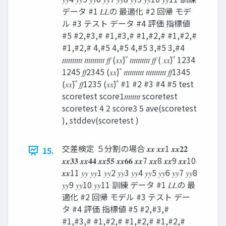
データ #1 𝐿𝐿の 最適化 #2 回帰 モデ
ル #3 テスト データ #4 評価 指標値
#5 #2,#3,# #1,#3,# #1,#2,# #1,#2,#
#1,#2,# 4,#5 4,#5 4,#5 3,#5 3,#4
𝑡𝑡𝑡𝑡𝑡𝑡𝑡𝑡𝑡𝑡 𝑡𝑡𝑡𝑡𝑡𝑡𝑡𝑡𝑡𝑡 𝑓𝑓 (𝑥𝑥) ⃗ 𝑡𝑡𝑡𝑡𝑡𝑡𝑡𝑡𝑡𝑡 𝑓𝑓 ( 𝑥𝑥) ⃗ 1234
1245 𝑓𝑓2345 (𝑥𝑥) ⃗ 𝑡𝑡𝑡𝑡𝑡𝑡𝑡𝑡𝑡𝑡 𝑡𝑡𝑡𝑡𝑡𝑡𝑡𝑡𝑡𝑡 𝑓𝑓1345
(𝑥𝑥) ⃗ 𝑓𝑓1235 (𝑥𝑥) ⃗ #1 #2 #3 #4 #5 test
scoretest score1𝑡𝑡𝑡𝑡𝑡𝑡𝑡𝑡 scoretest
scoretest 4 2 score3 5 ave(scoretest
), stddev(scoretest )
交差検定 ５分割の場合 𝒙𝒙 𝒙𝒙1 𝒙𝒙𝟐𝟐
15.
𝒙𝒙𝟑𝟑 𝒙𝒙𝟒𝟒 𝒙𝒙𝟓𝟓 𝒙𝒙𝟔𝟔 𝒙𝒙7 𝒙𝒙8 𝒙𝒙9 𝒙𝒙10
𝒙𝒙11 𝑦𝑦 𝑦𝑦1 𝑦𝑦2 𝑦𝑦3 𝑦𝑦4 𝑦𝑦5 𝑦𝑦6 𝑦𝑦7 𝑦𝑦8
𝑦𝑦9 𝑦𝑦10 𝑦𝑦11 訓練 データ #1 𝐿𝐿の 最
適化 #2 回帰 モデル #3 テスト デー
タ #4 評価 指標値 #5 #2,#3,#
#1,#3,# #1,#2,# #1,#2,# #1,#2,#