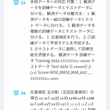
未知データへの対応 代案： 1. 観測デ
13.
ータを訓練データとテストデータに
分ける。 観測データ分離方法： 1. 観
測データを一組の訓練データとテス
ト データに分ける。 2. 観測データを
複数の訓練データとテスト データに
分ける。 1. 交差検定を行う。 2. ③訓
練データで予測モデルを作成する。
3. ④テストデータに適用して回帰性
能を評価する。 観測データ 訓練デー
タ Training data 𝑆𝑆𝑆𝑆𝑆𝑆𝑆𝑆𝑒𝑒 𝑡𝑡𝑡𝑡𝑡𝑡𝑡𝑡𝑡𝑡 テ
ストデータ Test data ③ 𝑡𝑡𝑡𝑡𝑡𝑡𝑡𝑡𝑡𝑡④ 𝑓𝑓
(𝑥𝑥) Score=MSE,RMSE,MAE,𝑅𝑅2 ,…
𝑆𝑆𝑆𝑆𝑆𝑆𝑆𝑆𝑒𝑒 𝑡𝑡𝑡𝑡𝑡𝑡𝑡𝑡
交差検定 五分割（五回交差検定）の
14.
場合 𝒙𝒙 𝒙𝒙1 𝒙𝒙𝟐𝟐 𝒙𝒙𝟑𝟑 𝒙𝒙𝟒𝟒 𝒙𝒙𝟓𝟓 𝒙𝒙𝟔𝟔
𝒙𝒙7 𝒙𝒙8 𝒙𝒙9 𝒙𝒙10 𝒙𝒙11 𝑦𝑦 𝑦𝑦1 𝑦𝑦2 𝑦𝑦3
𝑦𝑦4 𝑦𝑦5 𝑦𝑦6 𝑦𝑦7 𝑦𝑦8 𝑦𝑦9 𝑦𝑦10 𝑦𝑦11 訓練