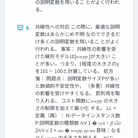
の説明変数を用いるこ とがよく行われ
る。
共線性への対応 この際に，最適な説明
9.
変数はあらかじめ不明 なのでできるだ
け多くの説明変数を用いるこ とがよく
行われる。 事実： 共線性の影響を受
けた線形モデルは|𝑤𝑤𝑝𝑝 |が大きい こ
とが多い。つまり，1程度の大きさのy
を101－ 100と計算している。 処方
箋： 問題点： 説明変数サイズPが多い
と数値的不安定性や， （多重）共線性
の影響を受けやすくなる。 罰則項を取
り入れる。 コスト関数に𝑤𝑤𝑝𝑝 の大き
さの制限を加えて最小化 する。 𝐿𝐿 =
定義（再）： N:データインスタンス数
P:説明変数の種類数 𝑁𝑁 1 � 𝑦𝑦𝑖𝑖 − 𝑓𝑓 𝑥𝑥⃗𝑖𝑖
2𝑁𝑁 𝑖𝑖 2 + 𝛼𝛼 � 𝑤𝑤𝑝𝑝 𝑝𝑝 𝑛𝑛 意味：なる
べく𝑤𝑤𝑝𝑝 の大きさを揃える。 n=1: