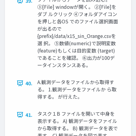
39.
③[File] windowが開く。 ②[File]を
ダブ ルクリック ④フォルダアイコン
を押しと各OS でのファイル選択画面
が出るので
{prefix}/data/x15_sin_Orange.csvを
選 択。 ⑤数値(numeric)で説明変数
(feature)もしくは目的変数 (target)
であることを確認。 ⑥出力が100デ
ータインスタンスある。
A.観測データをファイルから取得す
40.
る。 1.観測データをファイルか ら取
得する。 が行えた。
タスク１B ファイルを開いて中身を
41.
表示する。 A) 観測データをファイル
から取得する。 B) 観測データを表で
表す。 C) 観測データを図で表す。