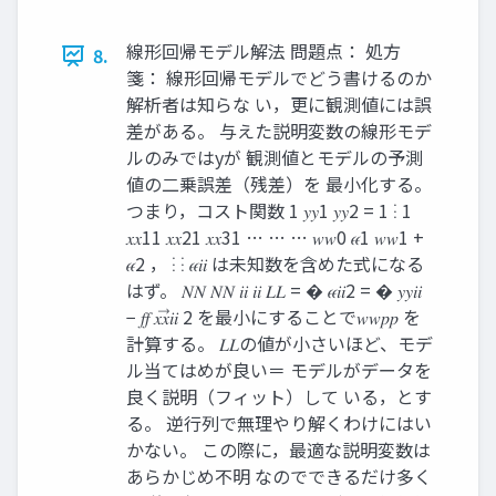
線形回帰モデル解法 問題点： 処方
8.
箋： 線形回帰モデルでどう書けるのか
解析者は知らな い，更に観測値には誤
差がある。 与えた説明変数の線形モデ
ルのみではyが 観測値とモデルの予測
値の二乗誤差（残差）を 最小化する。
つまり，コスト関数 1 𝑦𝑦1 𝑦𝑦2 = 1 ⋮ 1
𝑥𝑥11 𝑥𝑥21 𝑥𝑥31 … … … 𝑤𝑤0 𝜖𝜖1 𝑤𝑤1 +
𝜖𝜖2 ， ⋮ ⋮ 𝜖𝜖𝑖𝑖 は未知数を含めた式になる
はず。 𝑁𝑁 𝑁𝑁 𝑖𝑖 𝑖𝑖 𝐿𝐿 = � 𝜖𝜖𝑖𝑖2 = � 𝑦𝑦𝑖𝑖
− 𝑓𝑓 𝑥𝑥⃗𝑖𝑖 2 を最小にすることで𝑤𝑤𝑝𝑝 を
計算する。 𝐿𝐿の値が小さいほど、モデ
ル当てはめが良い＝ モデルがデータを
良く説明（フィット）して いる，とす
る。 逆行列で無理やり解くわけにはい
かない。 この際に，最適な説明変数は
あらかじめ不明 なのでできるだけ多く