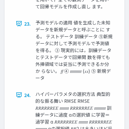
て回帰モデルを作成し直し ます。
予測モデルの適用 値を生成した未知
23.
データを新規データと呼ぶことに す
る。 テストデータ 訓練データ ⑤新規
データに対して予測モデルで予測値
を得る。 ③ 現実的には，訓練データ
とテストデータで回帰関 数を得ても
外挿領域では妥当に予測できるか分
か らない。 𝑓𝑓 ④ 𝑡𝑡𝑡𝑡𝑡𝑡𝑡𝑡𝑡𝑡 (𝑥𝑥) ⑤ 新規デ
ータ
ハイパーパラメタの選択方法 典型的
24.
的な振る舞い RMSE RMSE
𝑅𝑅𝑅𝑅𝑅𝑅𝐸𝐸 𝑡𝑡𝑡𝑡𝑡𝑡𝑡𝑡 𝑅𝑅𝑅𝑅𝑅𝑅𝐸𝐸 𝑡𝑡𝑡𝑡𝑡𝑡𝑡𝑡𝑡𝑡 訓
練データに過度 αの選択値 に学習＝
過学習 α 𝑅𝑅𝑅𝑅𝑅𝑅𝐸𝐸 𝑡𝑡𝑡𝑡𝑡𝑡𝑡𝑡 𝑅𝑅𝑅𝑅𝑅𝑅𝐸𝐸
𝑡𝑡𝑡𝑡𝑡𝑡𝑡𝑡𝑡𝑡 αの選択値 𝑅𝑅2 は大きいほど妥