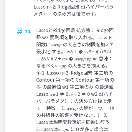
Lasso n=2: Ridge回帰 α(ハイパーパラ
メタ）：の決め方は後で示す。
LassoとRidge回帰 処方箋： Ridge回
10.
帰 w2 罰則項を取り入れる。 コスト
関数に𝑤𝑤𝑝𝑝 の大きさの制限を加えて
最小化 する。 𝑁𝑁 1 � 𝑦𝑦𝑖𝑖 − 𝑓𝑓 𝑥𝑥⃗𝑖𝑖 𝐿𝐿
= 2𝑁𝑁 𝑖𝑖 2 + 𝛼𝛼 � 𝑤𝑤𝑝𝑝 𝑝𝑝 𝑛𝑛 意味：
なるべく𝑤𝑤𝑝𝑝 の大きさを揃える。
n=1: Lasso n=2: Ridge回帰 第二項の
Contour 第一項の Contour 第一項の
み の最適値 w1 第二項のみ の最適値
Lasso 𝑤𝑤1 ≠ 0, 𝑤𝑤2 ≠ 0 w2 α(ハイ
パーパラメタ）：の決め方は後で示
す。 特徴： 1. 𝑤𝑤𝑝𝑝 の解が一つ。（X
の共線性の影響を受けない。） 2.
Lassoは説明変数選択を同時に行う。
3. Lassoは𝑤𝑤𝑝𝑝 に０が多い場合は