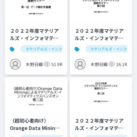
２０２２年度マテリア
２０２２年度マテリア
ルズ・インフォマティ
ルズ・インフォマティ
クス連続セミナー：デ
クス連続セミナー：ベ
マテリアルズ・インフォマティクス
マテリアルズ・インフォマ
セミナー
デー
ータ解析学基礎
イズ最適化、推薦シス
テム
木野日織
51.9K
木野日織
26.1K
（超初心者向け）
２０２２年度マテリア
Orange Data Mining
ルズ・インフォマティ
によるマテリアルズ・
クス連続セミナー：回