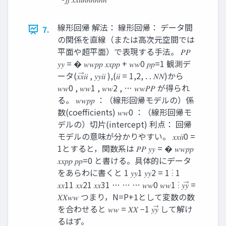
線形回帰 解法： 線形回帰： データ間
7.
の関係を直線（または高次元空間では
平面や超平面）で表現する手法。 𝑃𝑃
𝑦𝑦 = � 𝑤𝑤𝑝𝑝 𝑥𝑥𝑝𝑝 + 𝑤𝑤0 𝑝𝑝=1 観測デ
ータ(𝑥𝑥⃗𝑖𝑖 , 𝑦𝑦𝑖𝑖 ),(𝑖𝑖 = 1,2, . . 𝑁𝑁)から
𝑤𝑤0 , 𝑤𝑤1 , 𝑤𝑤2 , … 𝑤𝑤𝑃𝑃 が得られ
る。 𝑤𝑤𝑝𝑝 ：（線形回帰モデルの）係
数(coefficients) 𝑤𝑤0 ：（線形回帰モ
デルの）切片(intercept) 利点： 回帰
モデルの意味が分かりやすい。 𝑥𝑥𝑖𝑖0 =
1とすると，関数系は 𝑃𝑃 𝑦𝑦 = � 𝑤𝑤𝑝𝑝
𝑥𝑥𝑝𝑝 𝑝𝑝=0 と書ける。具体的にデータ
をあらわに書くと 1 𝑦𝑦1 𝑦𝑦2 = 1 ⋮ 1
𝑥𝑥11 𝑥𝑥21 𝑥𝑥31 … … … 𝑤𝑤0 𝑤𝑤1 ⋮ 𝑦𝑦⃗ =
𝑋𝑋𝑤𝑤 つまり，N=P+1として変数の数
を合わせると 𝑤𝑤 = 𝑋𝑋 −1 𝑦𝑦⃗ して解け
るはず。