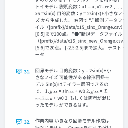
トイモデル 説明変数：x1 = x, x2=𝑥𝑥 2 , …,
x6 =sin(x) 目的変数：y = 2sin(x)+小さなノイ
ズ から生成した。 右図で “.” 観測データファ
イル（{prefix}/data/x15_sinx_Orange.csv）
[0:5]まで100点。 “●”新規データファイル
（{prefix}/data/x15_sinx_new_Orange.csv）
[5:6]で20点。 [-2.5:2.5]まで拡大。 テスト デ
ータ
回帰モデル 目的変数：y = 2sin(x)+小
31.
さなノイズ 可能性がある線形回帰モ
デル Sin(x)はテイラー展開できるの
で， 1. 𝑓𝑓 𝑥𝑥 = sin 𝑥𝑥 + w0 2. 𝑓𝑓 𝑥𝑥 = ∑
𝑤𝑤𝑖𝑖 𝑥𝑥 𝑖𝑖 + w0 3. もしくは両者が混じ
ったモデル ができるはず。
作業内容 いきなり回帰モデル作成は
32.
行ないません。 Orangeを使うのが初