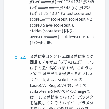
𝑓𝑓 (𝑥𝑥) ⃗ 𝑡𝑡𝑡𝑡𝑡𝑡𝑡𝑡𝑡𝑡 𝑓𝑓 ( 𝑥𝑥) ⃗ 1234 1245 𝑓𝑓2345
(𝑥𝑥) ⃗ 𝑡𝑡𝑡𝑡𝑡𝑡𝑡𝑡𝑡𝑡 𝑡𝑡𝑡𝑡𝑡𝑡𝑡𝑡𝑡𝑡 𝑓𝑓1345 (𝑥𝑥) ⃗ 𝑓𝑓1235
(𝑥𝑥) ⃗ #1 #2 #3 #4 #5 test scoretest
score1𝑡𝑡𝑡𝑡𝑡𝑡𝑡𝑡 scoretest scoretest 4 2
score3 5 ave(scoretest ),
stddev(scoretest ) 同様に
ave(score𝑡𝑡𝑡𝑡𝑡𝑡𝑡𝑡𝑡𝑡 ), stddev(scoretrain
)も評価可能。
交差検定コメント 五回交差検定では
22.
回帰モデルが𝑓𝑓1 (𝑥𝑥), ⃗ 𝑓𝑓2 (𝑥𝑥), ⃗ … , 𝑓𝑓5
(𝑥𝑥) ⃗ と五つ得られますが，このうち
どの回 帰モデルを選択するのでしょ
うか。 例えば，scikit-learnの
LassoCV，RidgeCV関数，そして
scikit-learnを用いているOrangeで
は， 1. 交差検定でハイパーパラメタ
を選択して 2. そのハイパーパラメタ
を用いて，全ての観測データを用い