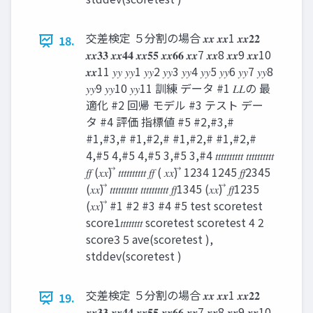
交差検定 ５分割の場合 𝒙𝒙 𝒙𝒙1 𝒙𝒙𝟐𝟐
18.
𝒙𝒙𝟑𝟑 𝒙𝒙𝟒𝟒 𝒙𝒙𝟓𝟓 𝒙𝒙𝟔𝟔 𝒙𝒙7 𝒙𝒙8 𝒙𝒙9 𝒙𝒙10
𝒙𝒙11 𝑦𝑦 𝑦𝑦1 𝑦𝑦2 𝑦𝑦3 𝑦𝑦4 𝑦𝑦5 𝑦𝑦6 𝑦𝑦7 𝑦𝑦8
𝑦𝑦9 𝑦𝑦10 𝑦𝑦11 訓練 データ #1 𝐿𝐿の 最
適化 #2 回帰 モデル #3 テスト デー
タ #4 評価 指標値 #5 #2,#3,#
#1,#3,# #1,#2,# #1,#2,# #1,#2,#
4,#5 4,#5 4,#5 3,#5 3,#4 𝑡𝑡𝑡𝑡𝑡𝑡𝑡𝑡𝑡𝑡 𝑡𝑡𝑡𝑡𝑡𝑡𝑡𝑡𝑡𝑡
𝑓𝑓 (𝑥𝑥) ⃗ 𝑡𝑡𝑡𝑡𝑡𝑡𝑡𝑡𝑡𝑡 𝑓𝑓 ( 𝑥𝑥) ⃗ 1234 1245 𝑓𝑓2345
(𝑥𝑥) ⃗ 𝑡𝑡𝑡𝑡𝑡𝑡𝑡𝑡𝑡𝑡 𝑡𝑡𝑡𝑡𝑡𝑡𝑡𝑡𝑡𝑡 𝑓𝑓1345 (𝑥𝑥) ⃗ 𝑓𝑓1235
(𝑥𝑥) ⃗ #1 #2 #3 #4 #5 test scoretest
score1𝑡𝑡𝑡𝑡𝑡𝑡𝑡𝑡 scoretest scoretest 4 2
score3 5 ave(scoretest ),
stddev(scoretest )
交差検定 ５分割の場合 𝒙𝒙 𝒙𝒙1 𝒙𝒙𝟐𝟐
19.
𝒙𝒙𝟑𝟑 𝒙𝒙𝟒𝟒 𝒙𝒙𝟓𝟓 𝒙𝒙𝟔𝟔 𝒙𝒙7 𝒙𝒙8 𝒙𝒙9 𝒙𝒙10