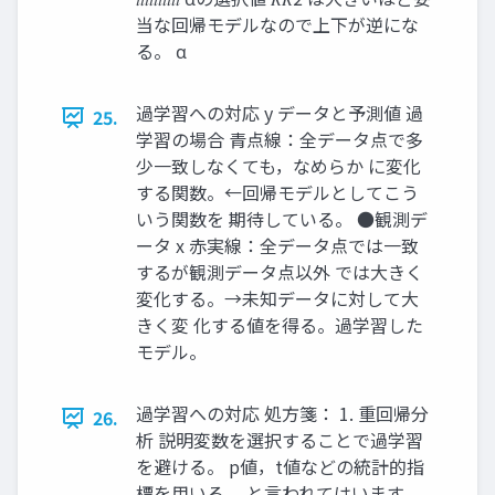
当な回帰モデルなので上下が逆にな
る。 α
過学習への対応 y データと予測値 過
25.
学習の場合 青点線：全データ点で多
少一致しなくても，なめらか に変化
する関数。←回帰モデルとしてこう
いう関数を 期待している。 ●観測デ
ータ x 赤実線：全データ点では一致
するが観測データ点以外 では大きく
変化する。→未知データに対して大
きく変 化する値を得る。過学習した
モデル。
過学習への対応 処方箋： 1. 重回帰分
26.
析 説明変数を選択することで過学習
を避ける。 p値，t値などの統計的指
標を用いる。 と言われてはいます。