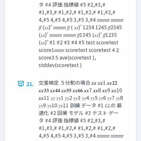
タ #4 評価 指標値 #5 #2,#3,#
#1,#3,# #1,#2,# #1,#2,# #1,#2,#
4,#5 4,#5 4,#5 3,#5 3,#4 𝑡𝑡𝑡𝑡𝑡𝑡𝑡𝑡𝑡𝑡 𝑡𝑡𝑡𝑡𝑡𝑡𝑡𝑡𝑡𝑡
𝑓𝑓 (𝑥𝑥) ⃗ 𝑡𝑡𝑡𝑡𝑡𝑡𝑡𝑡𝑡𝑡 𝑓𝑓 ( 𝑥𝑥) ⃗ 1234 1245 𝑓𝑓2345
(𝑥𝑥) ⃗ 𝑡𝑡𝑡𝑡𝑡𝑡𝑡𝑡𝑡𝑡 𝑡𝑡𝑡𝑡𝑡𝑡𝑡𝑡𝑡𝑡 𝑓𝑓1345 (𝑥𝑥) ⃗ 𝑓𝑓1235
(𝑥𝑥) ⃗ #1 #2 #3 #4 #5 test scoretest
score1𝑡𝑡𝑡𝑡𝑡𝑡𝑡𝑡 scoretest scoretest 4 2
score3 5 ave(scoretest ),
stddev(scoretest )
交差検定 ５分割の場合 𝒙𝒙 𝒙𝒙1 𝒙𝒙𝟐𝟐
21.
𝒙𝒙𝟑𝟑 𝒙𝒙𝟒𝟒 𝒙𝒙𝟓𝟓 𝒙𝒙𝟔𝟔 𝒙𝒙7 𝒙𝒙8 𝒙𝒙9 𝒙𝒙10
𝒙𝒙11 𝑦𝑦 𝑦𝑦1 𝑦𝑦2 𝑦𝑦3 𝑦𝑦4 𝑦𝑦5 𝑦𝑦6 𝑦𝑦7 𝑦𝑦8
𝑦𝑦9 𝑦𝑦10 𝑦𝑦11 訓練 データ #1 𝐿𝐿の 最
適化 #2 回帰 モデル #3 テスト デー
タ #4 評価 指標値 #5 #2,#3,#
#1,#3,# #1,#2,# #1,#2,# #1,#2,#
4,#5 4,#5 4,#5 3,#5 3,#4 𝑡𝑡𝑡𝑡𝑡𝑡𝑡𝑡𝑡𝑡 𝑡𝑡𝑡𝑡𝑡𝑡𝑡𝑡𝑡𝑡