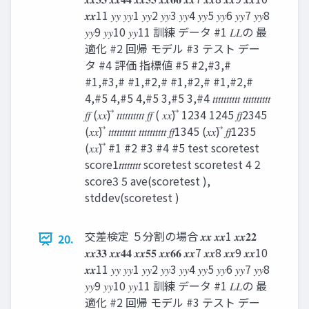
𝒙𝒙11 𝑦𝑦 𝑦𝑦1 𝑦𝑦2 𝑦𝑦3 𝑦𝑦4 𝑦𝑦5 𝑦𝑦6 𝑦𝑦7 𝑦𝑦8
𝑦𝑦9 𝑦𝑦10 𝑦𝑦11 訓練 データ #1 𝐿𝐿の 最
適化 #2 回帰 モデル #3 テスト デー
タ #4 評価 指標値 #5 #2,#3,#
#1,#3,# #1,#2,# #1,#2,# #1,#2,#
4,#5 4,#5 4,#5 3,#5 3,#4 𝑡𝑡𝑡𝑡𝑡𝑡𝑡𝑡𝑡𝑡 𝑡𝑡𝑡𝑡𝑡𝑡𝑡𝑡𝑡𝑡
𝑓𝑓 (𝑥𝑥) ⃗ 𝑡𝑡𝑡𝑡𝑡𝑡𝑡𝑡𝑡𝑡 𝑓𝑓 ( 𝑥𝑥) ⃗ 1234 1245 𝑓𝑓2345
(𝑥𝑥) ⃗ 𝑡𝑡𝑡𝑡𝑡𝑡𝑡𝑡𝑡𝑡 𝑡𝑡𝑡𝑡𝑡𝑡𝑡𝑡𝑡𝑡 𝑓𝑓1345 (𝑥𝑥) ⃗ 𝑓𝑓1235
(𝑥𝑥) ⃗ #1 #2 #3 #4 #5 test scoretest
score1𝑡𝑡𝑡𝑡𝑡𝑡𝑡𝑡 scoretest scoretest 4 2
score3 5 ave(scoretest ),
stddev(scoretest )
交差検定 ５分割の場合 𝒙𝒙 𝒙𝒙1 𝒙𝒙𝟐𝟐
20.
𝒙𝒙𝟑𝟑 𝒙𝒙𝟒𝟒 𝒙𝒙𝟓𝟓 𝒙𝒙𝟔𝟔 𝒙𝒙7 𝒙𝒙8 𝒙𝒙9 𝒙𝒙10
𝒙𝒙11 𝑦𝑦 𝑦𝑦1 𝑦𝑦2 𝑦𝑦3 𝑦𝑦4 𝑦𝑦5 𝑦𝑦6 𝑦𝑦7 𝑦𝑦8
𝑦𝑦9 𝑦𝑦10 𝑦𝑦11 訓練 データ #1 𝐿𝐿の 最
適化 #2 回帰 モデル #3 テスト デー