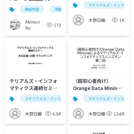
マテリアルズ・インフォマ
機械学習
深層学習
パターン認識
木野日織
1K
Akinori
172
Ito
テリアルズ・インフォ
（超初心者向け）
マティクス連続セミナ
Orange Data Mining
ー，次元圧縮、分類、
によるマテリアルズ・
マテリアルズ・インフォマティクス
マテリアルズ・インフォマ
データ解析学
クラスタリング，LLM
インフォマティクスハ
によるソースコード作
ンズオン第二回
木野日織
6.5K
木野日織
13.6K
成
2023/07/30版