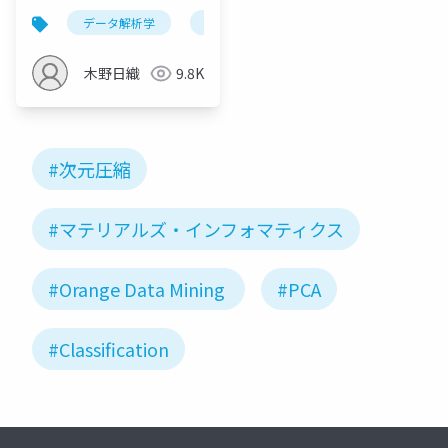
クス連続セミナー：次
データ解析学
機能分解木
セミナー
マテ
元圧縮・分類・クラス
タリング
木野日織
9.8K
#次元圧縮
#マテリアルズ・インフォマティクス
#Orange Data Mining
#PCA
#Classification