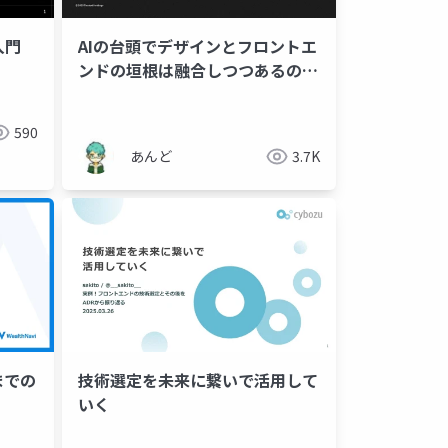
y入門
AIの台頭でデザインとフロントエ
ンドの垣根は融合しつつあるの
か？
590
あんど
3.7K
での
技術選定を未来に繋いで活用して
いく