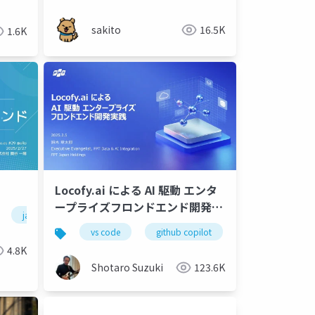
sakito
16.5K
1.6K
゙
Locofy.ai による AI 駆動 エンタ
ープライズフロンドエンド開発実
javascript
践-s
vs code
github copilot
gemini
l
4.8K
Shotaro Suzuki
123.6K