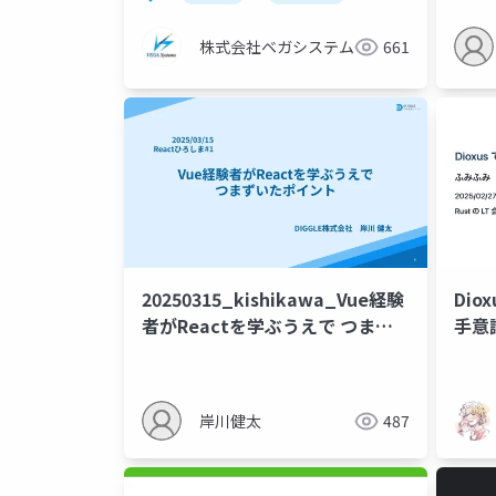
株式会社ベガシステム
661
20250315_kishikawa_Vue経験
Di
者がReactを学ぶうえで つまず
手意
いたポイント
岸川健太
487