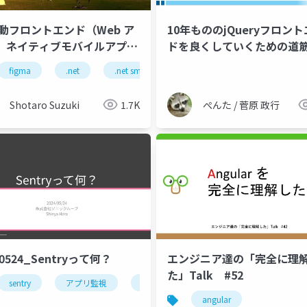
駆動フロントエンド（Web ア
10年もののjQueryフロン
、ネイティブモバイルアプ
ドを良くしていくための道
開発ツール等最新アップデー
figma
mobile
.net
native mobile
.net smart components
react
react native
locofy.ai
kub
Shotaro Suzuki
1.7K
ぺんた / 菅原 政行
40524_Sentryって何？
エンジニア達の「完全に理
た」Talk #52
sentry
アプリ監視
エラー監視
パフォーマンス計測
angular