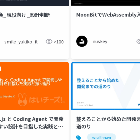
MoonBitでWebAssembl
会_現役向け_設計判断
nuskey
smile_yukiko_it
>100
.js と Coding Agent で開発
整えることから始めた開発ま
すい設計を目指した実践と振
道のり
り
wealthnavi