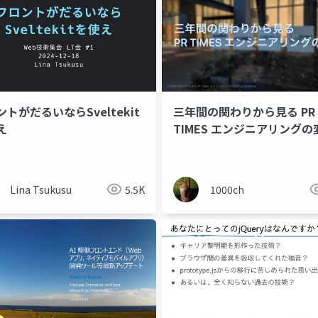
トがだるいならSveltekit
三年間の関わりから見る PR
え
TIMES エンジニアリングの変
Transition of PR TIMES
理解した
Engineering
Lina Tsukusu
5.5K
1000ch