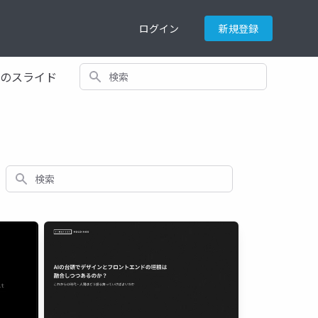
ログイン
新規登録
検索
てのスライド
検索