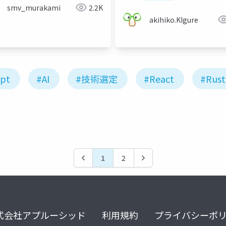
g
uiテスト
デバッグ
smv_murakami
2.2K
akihiko.KIgure
ipt
#AI
#技術選定
#React
#Rust
1
2
式会社アプルーシッド
利用規約
プライバシーポ