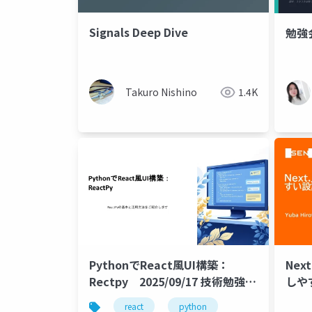
Signals Deep Dive
勉強
Takuro Nishino
1.4K
PythonでReact風UI構築：
Next
Rectpy 2025/09/17 技術勉強会
しや
資料
り返
react
python