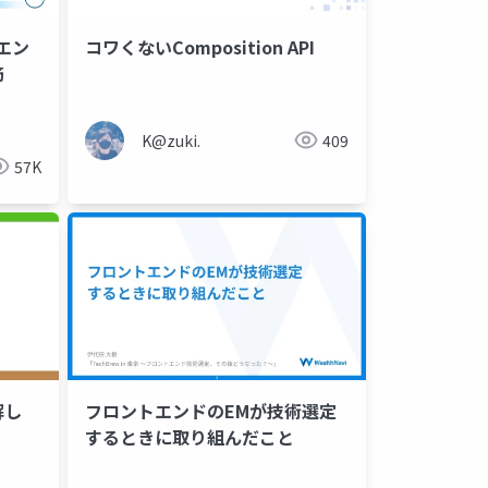
トエン
コワくないComposition API
筋
ernetes
uizard
vs code
microservices
ai driven development
figma
postman for vs code
front end
K@zuki.
409
57K
解し
フロントエンドのEMが技術選定
するときに取り組んだこと
session replay