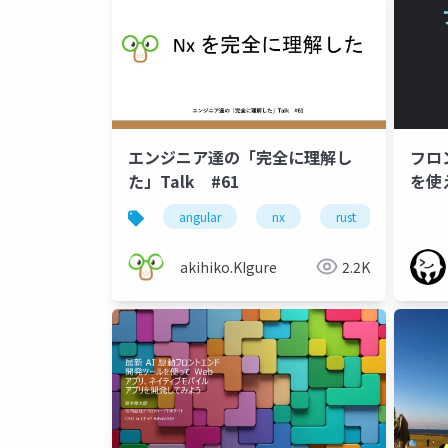
エンジニア達の「完全に理解し
フロン
た」Talk #61
を使
angular
nx
rust
完全に
akihiko.KIgure
2.2K