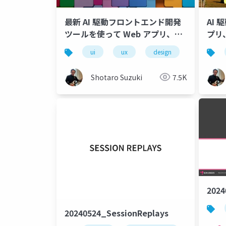
最新 AI 駆動フロントエンド開発
AI 
ツールを使って Web アプリ、ネ
プリ
イティブモバイルアプリを開発し
リ）
ui
ux
design
web
てみよう
ト
Shotaro Suzuki
7.5K
202
20240524_SessionReplays