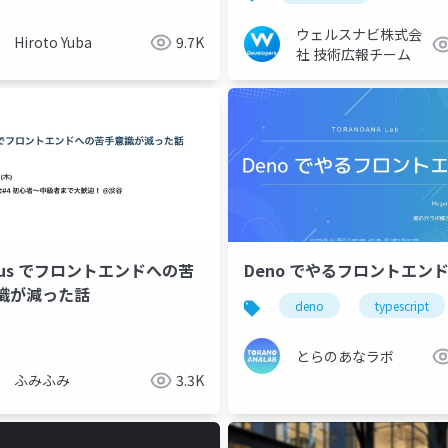
ウェルスナビ株式会
Hiroto Yuba
9.7K
社 技術広報チーム
oxus でフロントエンドへの苦
Deno でやるフロントエント
識が減った話
deno
typescript
とらのあなラボ
ふみふみ
3.3K