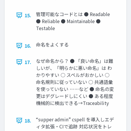
管理可能なコードとは ● Readable
15.
● Reliable ● Maintainable ●
Testable
命名をよくする
16.
なぜ命名から？ ● 「良い命名」は難
17.
しいが、「明らかに悪い命名」は わ
かりやすい ○ スペルがおかしい ○
命名規則に従っていない ○ 共通語彙
を使っていない ……など ● 命名の変
更はデグレードしにくい ● ある程度
機械的に検出できる→Traceability
“supper admin” cspell を導入しエデ
18.
ィタ拡張・CIで追跡 対応状況をトレ