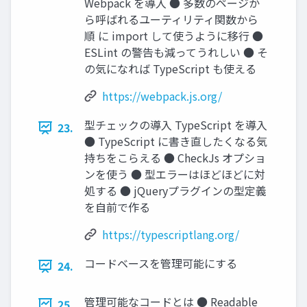
Webpack を導入 ● 多数のページか
ら呼ばれるユーティリティ関数から
順 に import して使うように移行 ●
ESLint の警告も減ってうれしい ● そ
の気になれば TypeScript も使える
https://webpack.js.org/
型チェックの導入 TypeScript を導入
23.
● TypeScript に書き直したくなる気
持ちをこらえる ● CheckJs オプショ
ンを使う ● 型エラーはほどほどに対
処する ● jQueryプラグインの型定義
を自前で作る
https://typescriptlang.org/
コードベースを管理可能にする
24.
管理可能なコードとは ● Readable
25.