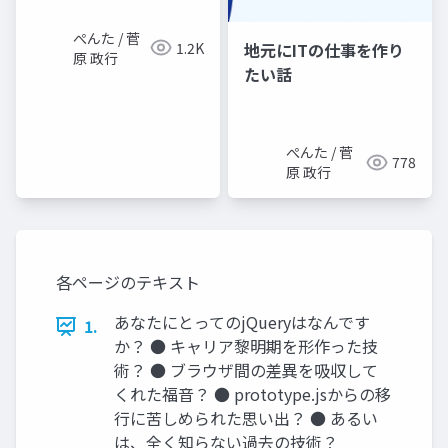
ぺんた / 菅
1.2K
地元にITの仕事を作り
原 政行
たい話
ぺんた / 菅
778
原 政行
各ページのテキスト
あなたにとってのjQueryはなんです
1.
か？ ● キャリア黎明期を形作った技
術？ ● ブラウザ間の差異を吸収して
くれた福音？ ● prototype.jsからの移
行に苦しめられた思い出？ ● あるい
は、全く知らない過去の技術？