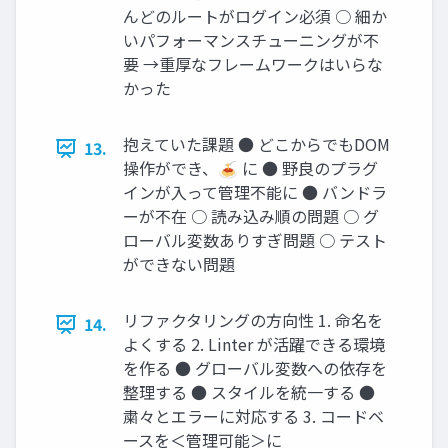
んどのルートがログイン必須 ○ 細か
いパフォーマンスチューニングが不
要 →重厚なフレームワークはいらな
かった
抱えていた課題 ● どこからでもDOM
13.
操作ができ、🍝 に ● 野良のプラグ
インが入って管理不能に ● バンドラ
ーが不在 ○ 読み込み順の問題 ○ グ
ローバル変数ありすぎ問題 ○ テスト
ができない問題
リファクタリングの方向性 1. 命名を
14.
よくする 2. Linter が活躍できる環境
を作る ● グローバル変数への依存を
整理する ● スタイルを統一する ●
粛々とエラーに対応する 3. コードベ
ースを＜管理可能＞に