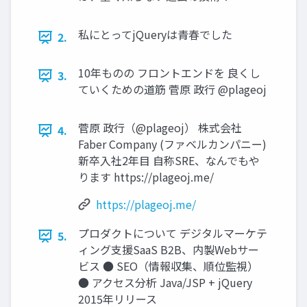
私にとってjQueryは青春でした
2.
10年ものの フロントエンドを 良くし
3.
ていくための道筋 菅原 政行 @plageoj
菅原 政行（@plageoj） 株式会社
4.
Faber Company (ファベルカンパニー)
新卒入社2年目 自称SRE、なんでもや
ります https://plageoj.me/
https://plageoj.me/
プロダクトについて デジタルマーケテ
5.
ィング支援SaaS B2B、内製Webサー
ビス ● SEO（情報収集、順位監視）
● アクセス分析 Java/JSP + jQuery
2015年リリース