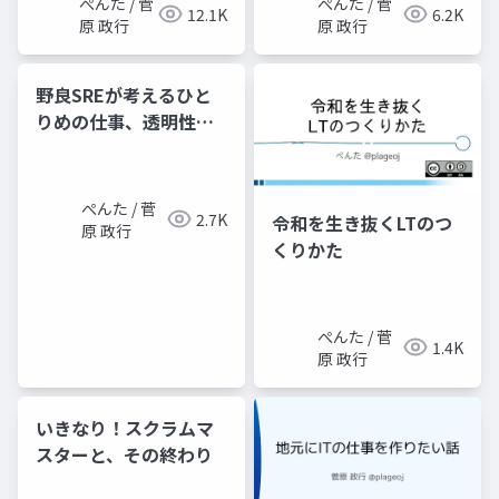
ぺんた / 菅
ぺんた / 菅
12.1K
6.2K
原 政行
原 政行
野良SREが考えるひと
りめの仕事、透明性の
作り方
ぺんた / 菅
2.7K
令和を生き抜くLTのつ
原 政行
くりかた
ぺんた / 菅
1.4K
原 政行
いきなり！スクラムマ
スターと、その終わり