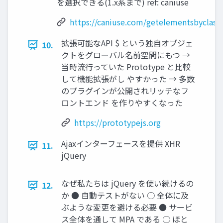
を選択できる(1.x系まで) ref: caniuse
https://caniuse.com/getelementsbyclas
拡張可能なAPI $ という独自オブジェ
10.
クトをグローバル名前空間にもつ →
当時流行っていた Prototype と比較
して機能拡張がし やすかった → 多数
のプラグインが公開されリッチなフ
ロントエンド を作りやすくなった
https://prototypejs.org
Ajaxインターフェースを提供 XHR
11.
jQuery
なぜ私たちは jQuery を使い続けるの
12.
か ● 自動テストがない ○ 全体に及
ぶような変更を避ける必要 ● サービ
ス全体を通して MPA である ○ ほと