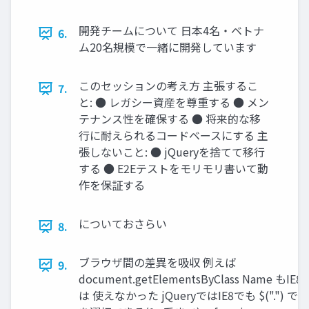
開発チームについて 日本4名・ベトナ
6.
ム20名規模で一緒に開発しています
このセッションの考え方 主張するこ
7.
と: ● レガシー資産を尊重する ● メン
テナンス性を確保する ● 将来的な移
行に耐えられるコードベースにする 主
張しないこと: ● jQueryを捨てて移行
する ● E2Eテストをモリモリ書いて動
作を保証する
についておさらい
8.
ブラウザ間の差異を吸収 例えば
9.
document.getElementsByClass Name もIE
は 使えなかった jQueryではIE8でも $(".") で 