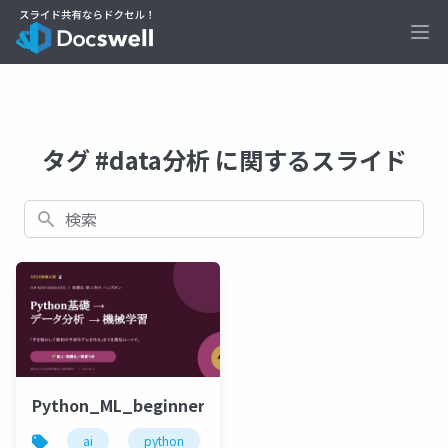
Ope
タグ #data分析 に関するスライド
検索
Python_ML_beginner_shinjin_rose_20260615.pptx
ai
python
機械学習
data分析