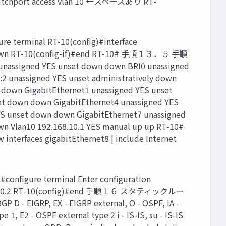
switchport access vlan 10 ←スペースあり RT-
nal RT-10(config)#interface
shutdown RT-10(config-if)#end RT-10# 手順１３．５ 手順
 unassigned YES unset down down BRI0 unassigned
:2 unassigned YES unset administratively down
down GigabitEthernet1 unassigned YES unset
et down down GigabitEthernet4 unassigned YES
ES unset down down GigabitEthernet7 unassigned
wn Vlan10 192.168.10.1 YES manual up up RT-10#
 interfaces gigabitEthernet8 | include Internet
terminal Enter configuration
 172.16.10.2 RT-10(config)#end 手順１６ スタティックルー
 D - EIGRP, EX - EIGRP external, O - OSPF, IA -
1, E2 - OSPF external type 2 i - IS-IS, su - IS-IS