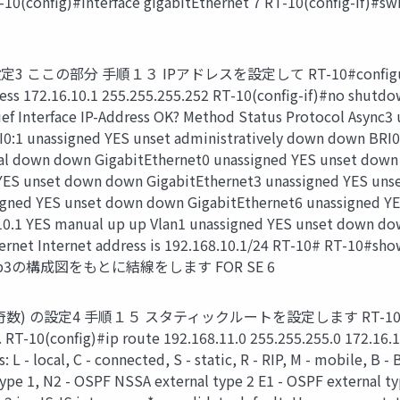
(config)#interface gigabitEthernet 7 RT-10(config-if)#
ここの部分 手順１３ IPアドレスを設定して RT-10#configure termi
ddress 172.16.10.1 255.255.255.252 RT-10(config-if)#no 
Interface IP-Address OK? Method Status Protocol Async3
0:1 unassigned YES unset administratively down down BRI0
l down down GigabitEthernet0 unassigned YES unset down 
YES unset down down GigabitEthernet3 unassigned YES uns
igned YES unset down down GigabitEthernet6 unassigned Y
.10.1 YES manual up up Vlan1 unassigned YES unset down do
ernet Internet address is 192.168.10.1/24 RT-10# RT-10#show
 RT-10# p3の構成図をもとに結線をします FOR SE 6
設定4 手順１５ スタティックルートを設定します RT-10#configure 
/Z. RT-10(config)#ip route 192.168.11.0 255.255.255.0
cal, C - connected, S - static, R - RIP, M - mobile, B - BGP
e 1, N2 - OSPF NSSA external type 2 E1 - OSPF external type 