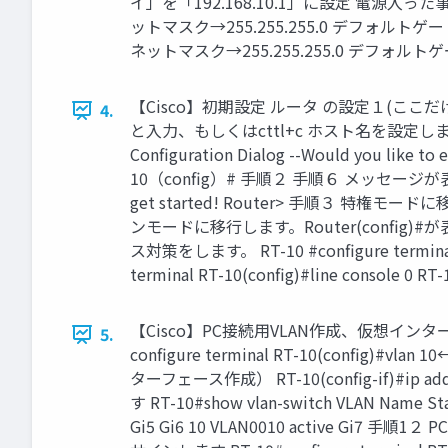
イ」を「192.168.10.1」に設定 電源入った
ットマスク→255.255.255.0 デフォルトゲート
ネットマスク→255.255.255.0 デフォルトゲートウ
【Cisco】初期設定 ルータ の設定１(こ
4.
と入力、もしくはcttl+c ホスト名を設定し
Configuration Dialog --Would you like to
10（config）# 手順２ 手順６ メッセージ
get started! Router> 手順３ 特権
ンモードに移行します。Router(config)#が表示されま
ス対策をします。 RT-10 #configure termina
terminal RT-10(config)#line console 0 RT-
【Cisco】PC接続用VLAN作成、仮想インタ
5.
configure terminal RT-10(config)#v
ターフェース作成） RT-10(config-if)#ip addres
す RT-10#show vlan-switch VLAN Name Status Port
Gi5 Gi6 10 VLAN0010 active Gi