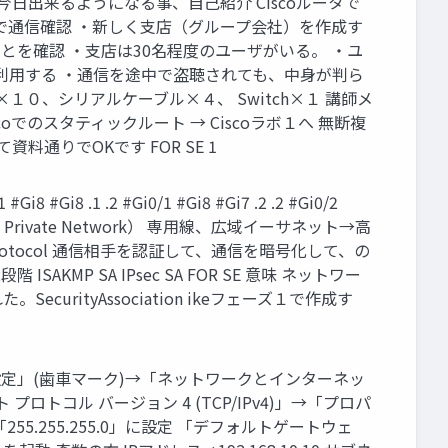
0 今日出来るようになる事、自己紹介 Ciscoルータで
hark で通信確認 ・新しく支店（グループ会社）を作成す
号化されたことを確認 ・支店は30名程度のユーザがいる。 ・ユ
利用する ・通信を途中で盗聴されても、中身が判ら
×１０、シリアルケーブル×４、 Switch×１ 講師メ
scoでのスタティックルート → Ciscoラボ１へ 無断複
通りでOKです FOR SE 1
8 .1 .2 #Gi0/1 #Gi8 #Gi7 .2 .2 #Gi0/2
Vitual Private Network） 専用線、広域イーサネット→高
net Protocol 通信相手を認証して、通信を暗号化して、の
SAKMP SA IPsec SA FOR SE 意味 ネットワー
された。SecurityAssociation ikeフェーズ１で作成す
「設定」(歯車マーク)→「ネットワークとインターネッ
コル バージョン 4 (TCP/IPv4)」→「プロパ
55.255.255.0」に設定 「デフォルトゲートウェ