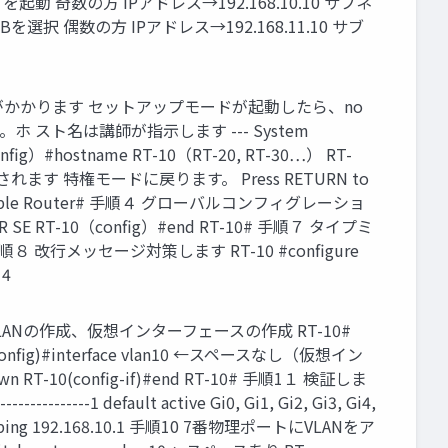
起動 奇数の方 IPアドレス→192.168.10.10 サブネ
Bを選択 偶数の方 IPアドレス→192.168.11.10 サブ
間がかかります セットアップモードが起動したら、no
スト名は講師が指示します --- System
ter（config）#hostname RT-10（RT-20, RT-30…） RT-
ます 特権モードに戻ります。 Press RETURN to
nable Router# 手順４ グローバルコンフィグレーショ
OR SE RT-10（config）#end RT-10# 手順７ タイプミ
)#end 手順８ 改行メッセージ対策します RT-10 #configure
 4
VLANの作成、仮想インターフェースの作成 RT-10#
10(config)#interface vlan10 ←スペースなし（仮想イン
tdown RT-10(config-if)#end RT-10# 手順1１ 検証しま
--------------1 default active Gi0, Gi1, Gi2, Gi3, Gi4,
ng 192.168.10.1 手順10 7番物理ポートにVLANをア