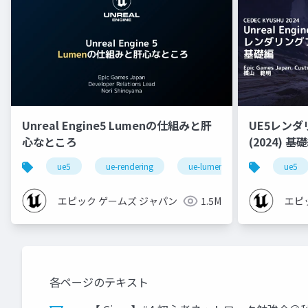
Unreal Engine5 Lumenの仕組みと肝
UE5レン
心なところ
(2024) 基礎編！[CEDEC+KYUSHU
2024]
ue5
ue-rendering
ue-lumen
ue5
エピック ゲームズ ジャパン
1.5M
エピ
各ページのテキスト