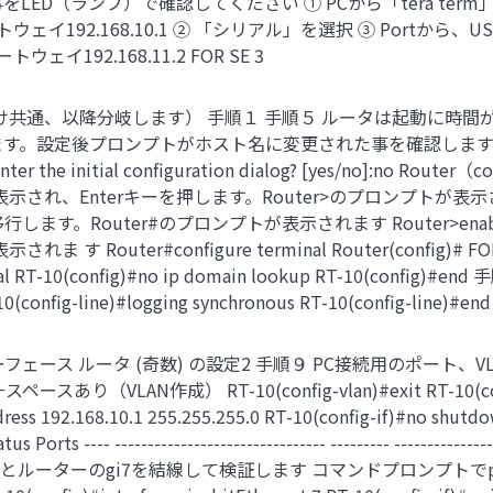
事をLED（ランプ）で確認してください ① PCから「tera term」を
ウェイ192.168.10.1 ② 「シリアル」を選択 ③ Portから、US
ェイ192.168.11.2 FOR SE 3
こだけ共通、以降分岐します） 手順１ 手順５ ルータは起動に時
ます。設定後プロンプトがホスト名に変更された事を確認します。ホ 
 enter the initial configuration dialog? [yes/no]:no Rou
が表示され、Enterキーを押します。Router>のプロンプトが表示され
モードに移行します。Router#のプロンプトが表示されます Router>e
 す Router#configure terminal Router(config)# F
l RT-10(config)#no ip domain lookup RT-10(config
10(config-line)#logging synchronous RT-10(config-line)#end
ーフェース ルータ (奇数) の設定2 手順９ PC接続用のポート、
lan 10←スペースあり（VLAN作成） RT-10(config-vlan)#exit RT-
s 192.168.10.1 255.255.255.0 RT-10(config-if)#no shu
s ---- -------------------------------- --------- ----------------
7 手順1２ PCとルーターのgi7を結線して検証します コマンドプロンプトでpi