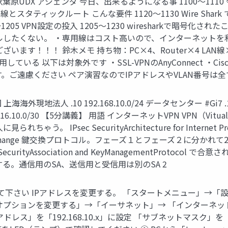
秋葉原UDX アジェンダ 今日、出来るようになる事 1100～111
結線とスタティックルート こんな要件 1120～1130 Wire S
35～1205 VPN設定の投入 1205～1230 wiresharkで暗
ルしたくない。 ・専用線はコスト高いので、インターネットを
ます！！！ 鈴木メモ 持ち物：PC×4、Router×4 LAN線
ている 以下は対象外です ・SSL-VPNのAnyConnect ・Ci
ご遠慮ください ペア演習なのでIPアドレスやVLAN番号は全て資料
現地法人 .10 192.168.10.0/24 データセンター #Gi7 .1 #Gi8 #Gi
i0/8 172.16.10.0/30 【5分講義】 用語 インターネットVPN VPN（
う。 IPsec SecurityArchitecture for Inter
Exchange 鍵交換プロトコル。フェーズ１とフェーズ２に分かれて2段階 I
rityAssociation and KeyManagementProtocol で合意
する。通信用のSA、送信用と受信用は別のSA 2
投入して下さい IPアドレスを変更する。 「スタートメニュー」→
ションを変更する」→「イーサネット」→ 「インターネット プロト
レス」を「192.168.10.x」に設定 「サブネットマスク」を「2