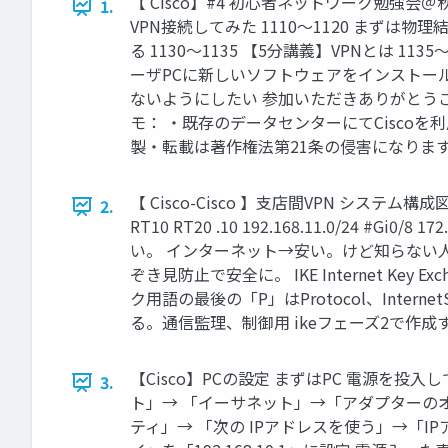
【 Cisco】#4 初心者ネットワーク勉強会＠
1.
VPN接続してみた 1110～1120 まずは物理
る 1130～1135 【5分講義】VPNとは 11
ーザPCに新しいソフトウェアをインストー
ないようにしたい 参加いただきありがとうござい
モ： ・既存のデータセンターにてCiscoを利用し
製・転載は著作権法第21条の侵害になります。
【 Cisco-Cisco 】支店間VPN システム構成図 上海海外
2.
RT10 RT20 .10 192.168.11.0/24 #G
い。 インターネット→安い。けど知らない人に見られちゃ
ぞき見防止で安全に。 IKE Internet Key 
ク用語の最後の「P」はProtocol、InternetSecu
る。通信監理、制御用 ikeフェーズ2で作成
【Cisco】PCの設定 まずはPC 電源を
3.
ト」→ 「イーサネット」→「アダプターのオプ
ティ」→ 「次の IPアドレスを使う」→「IPアド