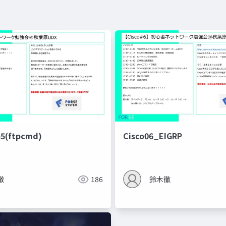
o5(ftpcmd)
Cisco06_EIGRP
徹
186
鈴木徹