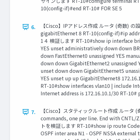
サインします RT-10#configure terminal RT-10
10(config-if)#end RT-10# FOR SE 5
【Cisco】IPアドレス作成 ルータ (奇数) の設定3 
6.
gigabitEthernet 8 RT-10(config-if)#ip a
1４ 検証します RT-10#show ip interface brief 
YES unset administratively down down BRI
down FastEthernet0 unassigned YES manua
down down GigabitEthernet2 unassigned 
unset down down GigabitEthernet5 unass
YES unset up up GigabitEthernet8 172.16
RT-10#show interfaces vlan10 | include Int
Internet address is 172.16.10.1/30
【Cisco】スタティックルート作成 ルータ (奇数) の
7.
commands, one per line. End with CNTL
トを検証します RT-10#show ip route Codes: L - lo
OSPF inter area N1 - OSPF NSSA external typ