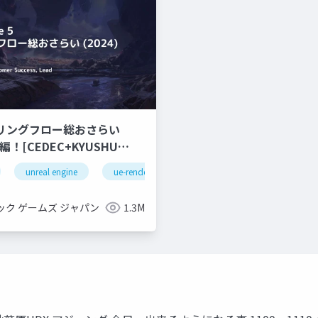
ダリングフロー総おさらい
unreal engine
ue-rendering
ック ゲームズ ジャパン
1.3M