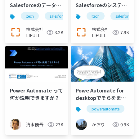
Salesforceのデータを
Salesforceのシステム
もとに Tableauで月ご
構成と最近の開発施策
ltech
salesforce
ltech
salesforce
との売上金額を表示
の共有
株式会社
株式会社
3.2K
7.9K
LIFULL
LIFULL
Power Automate って
Powe Automate for
何か説明できますか？
desktopでそらをまめ
にチェックしてます
powerautomate
rp
清水優吾
23K
かおり
0.9K