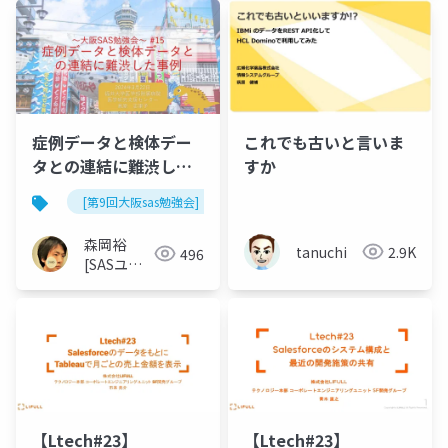
世話人]
症例データと検体デー
これでも古いと言いま
タとの連結に難渋した
すか
事例
[第9回大阪sas勉強会]
森岡裕
tanuchi
2.9K
496
[SASユー
ザー総会世
話人]
【Ltech#23】
【Ltech#23】