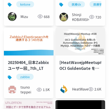
を業務フローに取り入
kintone
医療dx
医療情報標
れてみた話
Shinji
Mizu
668
720
KOBAYASHI
20250404_日本Zabbix
[HeatWavejpMeetup#08]
ユーザー回_7th_LT
OCI GoldenGate を用
いたAutonomous
zabbix
Database から MySQL
HeatWave へのデータ
tsuno
HeatWavejp
2.6K
1.5K
連携 [稲葉 祐人 氏（ス
teppei
マートスタイル）]