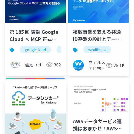
第 185 回 雲勉 Google
複数事業を支える共通
Cloud × MCP 正式対
ID基盤の設計とデー
応を語る
タ・ID連携のアーキテ
googlecloud
ai
mcp
wealthnavi
新卒
エン
クチャ
ウェルス
雲勉.iret
362
25.1K
ナビ株式
会社 技
術広報チ
ーム
AWSデータサービス連
携はおまかせ！AWS