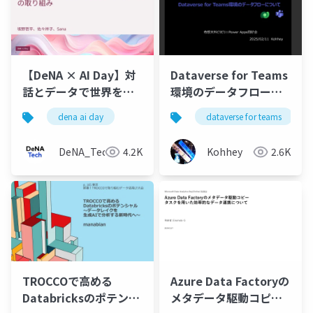
【DeNA × AI Day】対
Dataverse for Teams
話とデータで世界を融
環境のデータフローに
合させるアルムの取り
ついて
dena ai day
dataverse for teams
組み
DeNA_Tech
4.2K
Kohhey
2.6K
TROCCOで高める
Azure Data Factoryの
Databricksのポテンシ
メタデータ駆動コピー