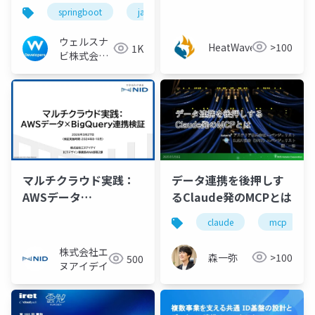
ったデータ連携方法の
Claude × MCP で
springboot
java
aws
jjug
紹介
Private な HeatWave
につながらないでみた
ウェルスナ
HeatWavejp
>100
1K
[宮本 航太氏 (CData
ビ株式会社
技術広報チ
Software Japan 合同
ーム
会社)]
マルチクラウド実践：
データ連携を後押しす
AWSデータ
るClaude発のMCPとは
×BigQuery連携検証
claude
mcp
株式会社エ
森一弥
>100
500
ヌアイデイ