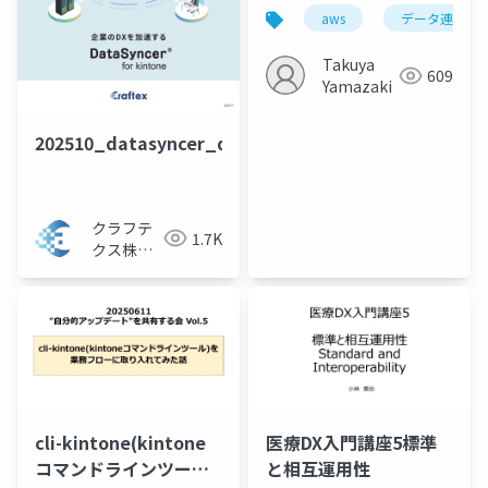
SDK for pandas
aws
データ連携
Takuya
609
Yamazaki
202510_datasyncer_disp
クラフテ
1.7K
クス株式
会社
cli-kintone(kintone
医療DX入門講座5標準
コマンドラインツール)
と相互運用性