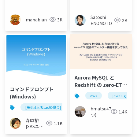
ャル～データレイクを
タスクを用いた効率的
生成AIで分析する新時
なデータ連携について
代へ～
Satoshi
manabian
3K
2K
ENOMOTO
Aurora MySQL と
Redshift の zero-ETL
コマンドプロンプト
統合のフィルター機能
(Windows)
aws
jaws-ug
を試してみた
[第6回大阪sas勉強会]
hmatsu47(ま
1.4K
つ)
森岡裕
1.1K
[SASユー
ザー総会