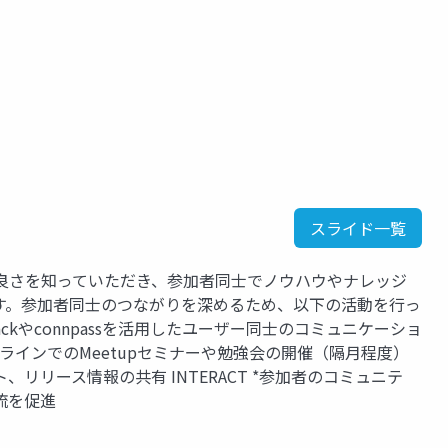
スライド一覧
Wave の良さを知っていただき、参加者同士でノウハウやナレッジ
す。参加者同士のつながりを深めるため、以下の活動を行っ
*Slackやconnpassを活用したユーザー同士のコミュニケーショ
オフラインでのMeetupセミナーや勉強会の開催（隔月程度）
ト、リリース情報の共有 INTERACT *参加者のコミュニテ
流を促進