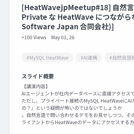
[HeatWavejpMeetup#18] 自然言
Private な HeatWave につなが
Software Japan 合同会社)]
>100 Views
May 01, 26
#MySQL HeatWave
#AI連携
#自然言語
スライド概要
【講演内容】
AIエージェントが社内データベースに直接アクセス
ただし、プライベート接続のMySQL HeatWav
の？」という疑問が怖いのではないでしょうか
。自然言語で問い合わせるデモをお見せしつつ、その
ライアントからHeatWaveのデータにアクセスす