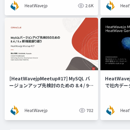
スタイル）]
HeatWavejp
2.6K
Heat
[HeatWavejpMeetup#17] MySQL バ
HeatWave
ージョンアップ先検討のための 8.4 / 9.x
で社内デー
機能新振り返り [梶山 隆輔氏 (日本オラ
クル株式会社)]
HeatWavejp
702
Heat