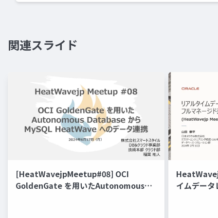
関連スライド
[HeatWavejpMeetup#08] OCI
HeatWav
GoldenGate を用いたAutonomous
イムデータ
Database から MySQL HeatWave へ
能にするフル
のデータ連携 [稲葉 祐人 氏（スマート
GoldenG