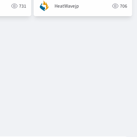
731
HeatWavejp
706