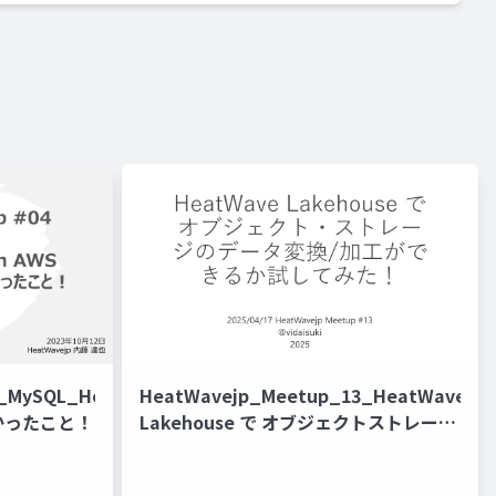
4_MySQL_HeatWave_on_AWS_
HeatWavejp_Meetup_13_HeatWave
かったこと！
Lakehouse で オブジェクトストレージ
のデータ変換加工ができるか試してみ
た！[@vidaisuki 氏]