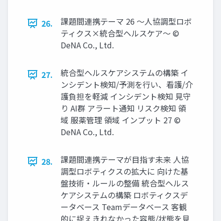
課題間連携テーマ 26 〜⼈協調型ロボ
26.
ティクス×統合型ヘルスケア〜 ©
DeNA Co., Ltd.
統合型ヘルスケアシステムの構築 イ
27.
ンシデント検知/予測を⾏い、看護/介
護負担を軽減 インシデント検知 見守
り AI群 アラート通知 リスク検知 領
域 服薬管理 領域 インプット 27 ©
DeNA Co., Ltd.
課題間連携テーマが⽬指す未来 ⼈協
28.
調型ロボティクスの拡⼤に 向けた基
盤技術‧ルールの整備 統合型ヘルス
ケアシステムの構築 ロボティクスデ
ータベース Teamデータベース 客観
的に捉えきれなかった容態/状態を⾒