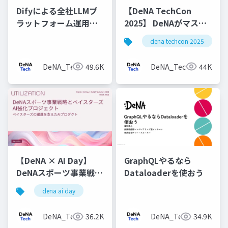
Difyによる全社LLMプ
【DeNA TechCon
ラットフォーム運用と
2025】 DeNAがマスタ
v1アップデート
データ管理にOyakata
dena techcon 2025
を使う理由
DeNA_Tech
49.6K
DeNA_Tech
44K
【DeNA × AI Day】
GraphQLやるなら
DeNAスポーツ事業戦略
Dataloaderを使おう
とベイスターズAI強化
dena ai day
プロジェクト
DeNA_Tech
36.2K
DeNA_Tech
34.9K