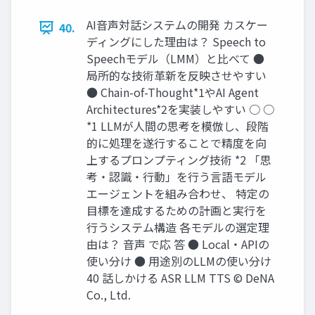
AI⾳声対話システムの開発 カスケー
40.
ディングにした理由は？ Speech to
Speechモデル（LMM）と⽐べて ●
局所的な技術⾰新を反映させやすい
● Chain-of-Thought*1やAI Agent
Architectures*2を実装しやすい ○ ○
*1 LLMが⼈間の思考を模倣し、段階
的に処理を遂⾏することで精度を向
上するプロンプティング技術 *2 「思
考‧認識‧⾏動」を⾏う⾔語モデル
エージェントを組み合わせ、 特定の
⽬標を達成するための計画と実⾏を
⾏うシステム構造 各モデルの選定理
由は？ ⾳声 で応 答 ● Local‧APIの
使い分け ● ⽤途別のLLMの使い分け
40 話しかける ASR LLM TTS © DeNA
Co., Ltd.