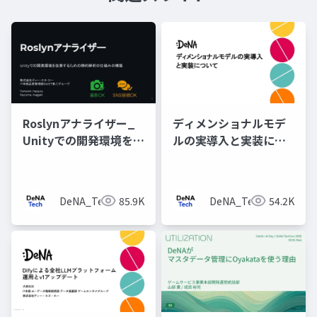
Roslynアナライザー_
ディメンショナルモデ
Unityでの開発環境を改
ルの実導入と実装につ
善するための静的解析
いて
の仕組みの構築
DeNA_Tech
85.9K
DeNA_Tech
54.2K