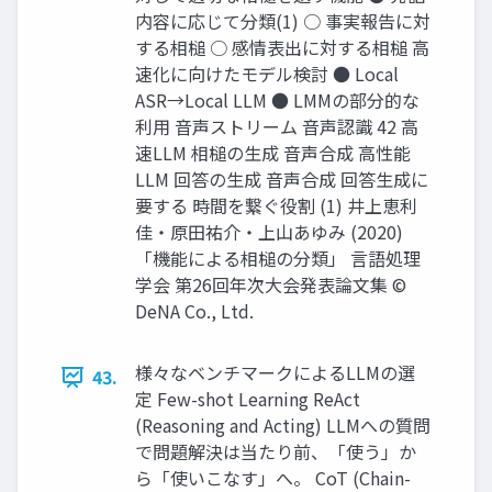
内容に応じて分類(1) ○ 事実報告に対
する相槌 ○ 感情表出に対する相槌 ⾼
速化に向けたモデル検討 ● Local
ASR→Local LLM ● LMMの部分的な
利⽤ ⾳声ストリーム ⾳声認識 42 ⾼
速LLM 相槌の⽣成 ⾳声合成 ⾼性能
LLM 回答の⽣成 ⾳声合成 回答⽣成に
要する 時間を繋ぐ役割 (1) 井上恵利
佳・原田祐介・上山あゆみ (2020)
「機能による相槌の分類」 言語処理
学会 第26回年次大会発表論文集 ©
DeNA Co., Ltd.
様々なベンチマークによるLLMの選
43.
定 Few-shot Learning ReAct
(Reasoning and Acting) LLMへの質問
で問題解決は当たり前、「使う」か
ら「使いこなす」へ。 CoT (Chain-