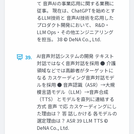
て ⾳声AIの事業応⽤に関する業務に
従事。 現在は、ChatGPTを始めとす
るLLM技術と ⾳声AI技術を応⽤した
プロダクト開発において、 R&D‧
LLM Ops‧その他エンジニアリング
を担当。 38 © DeNA Co., Ltd.
AI⾳声対話システムの開発 テキスト
39.
対話ではなく⾳声対話を採⽤ ● 介護
領域などでは⾼齢者がターゲットに
なる カスケーディング⾳声対話モデ
ルを採⽤ ● ⾳声認識（ASR）→⼤規
模⾔語モデル（LLM）→⾳声合成
（TTS） とモデルを直列に連結する
⽅式 ⾳声 で応 カスケーディングにし
た理由は？ 答 話しかける 各モデルの
選定理由は？ ASR 39 LLM TTS ©
DeNA Co., Ltd.