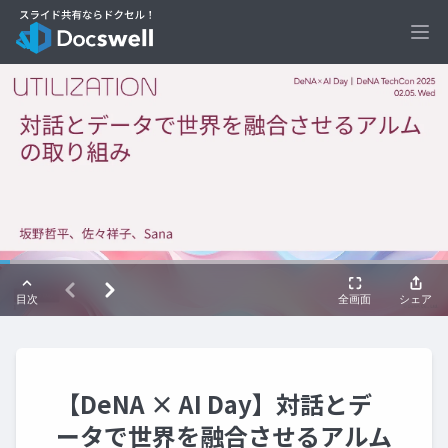
Ope
【DeNA × AI Day】対話とデ
ータで世界を融合させるアルム