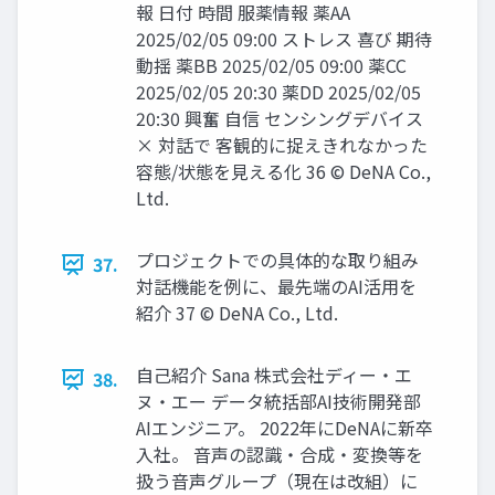
報 日付 時間 服薬情報 薬AA
2025/02/05 09:00 ストレス 喜び 期待
動揺 薬BB 2025/02/05 09:00 薬CC
2025/02/05 20:30 薬DD 2025/02/05
20:30 興奮 ⾃信 センシングデバイス
× 対話で 客観的に捉えきれなかった
容態/状態を⾒える化 36 © DeNA Co.,
Ltd.
プロジェクトでの具体的な取り組み
37.
対話機能を例に、最先端のAI活⽤を
紹介 37 © DeNA Co., Ltd.
⾃⼰紹介 Sana 株式会社ディー‧エ
38.
ヌ‧エー データ統括部AI技術開発部
AIエンジニア。 2022年にDeNAに新卒
⼊社。 ⾳声の認識‧合成‧変換等を
扱う⾳声グループ（現在は改組）に