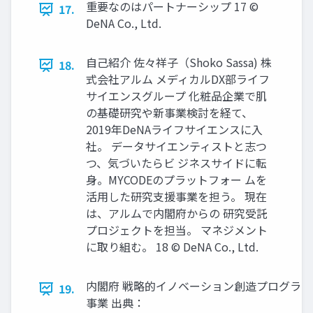
重要なのはパートナーシップ 17 ©
17.
DeNA Co., Ltd.
⾃⼰紹介 佐々祥⼦（Shoko Sassa) 株
18.
式会社アルム メディカルDX部ライフ
サイエンスグループ 化粧品企業で肌
の基礎研究や新事業検討を経て、
2019年DeNAライフサイエンスに⼊
社。 データサイエンティストと志つ
つ、気づいたらビ ジネスサイドに転
⾝。MYCODEのプラットフォー ムを
活⽤した研究⽀援事業を担う。 現在
は、アルムで内閣府からの 研究受託
プロジェクトを担当。 マネジメント
に取り組む。 18 © DeNA Co., Ltd.
内閣府 戦略的イノベーション創造プログラム
19.
事業 出典：