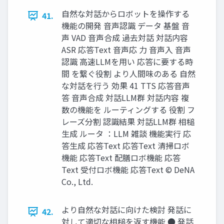
⾃然な対話からロボットを操作する
41.
機能の開発 ⾳声認識 データ 基盤 ⾳
声 VAD ⾳声合成 過去対話 対話内容
ASR 応答Text ⾳声応 ⼒ ⾳声⼊ ⾳声
認識 ⾼速LLMを⽤い 応答に要する時
間 を繋ぐ役割 より⼈間味のある ⾃然
な対話を⾏う 効果 41 TTS 応答⾳声
答 ⾳声合成 対話LLM群 対話内容 複
数の機能を ルーティングする 役割 フ
レーズ分割 認識結果 対話LLM群 相槌
⽣成 ルータ ：LLM 雑談 機能実⾏ 応
答⽣成 応答Text 応答Text 清掃ロボ
機能 応答Text 配膳ロボ機能 応答
Text 受付ロボ機能 応答Text © DeNA
Co., Ltd.
より⾃然な対話に向けた検討 発話に
42.
対して適切な相槌を返す機能 ● 発話