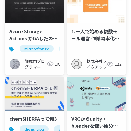
Azure Storage
1.一人で始める複数モ
Actions がGAしたので
ール運営 作業効率化の
試してみた
秘訣
microsoftazure
azure
microsoft
御成門プロ
株式会社メ
1K
122
グラマー
イクアップ
(Tomotaka
Suzuki)
chemSHERPAって何3
VRCからunity・
blenderを使い始めた
chemsherpa
chemical management
regulation c