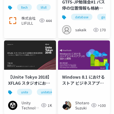
GTFS-JP勉強会#1 バス
るLIFULL HOME'Sサイ
停の位置情報も格納で
ltech
lifull
lifull home's
cloudformation
ト問い合わせ情報登録
きる！ MySQL 8.0 の紹
APIの構築と管理
database
gis
株式会社
介
444
LIFULL
sakaik
170
【Unite Tokyo 2018】
Windows 8.1 における
XFLAG スタジオにおけ
ストア ビジネスアプリ
る資産の有効活用術 ～
の設計と開発
unite
unitetokyo
unitetokyo2018
いかにして数万アセッ
トを管理したか？～
Unity
Shotaro
1K
>100
Technologies
Suzuki
Japan