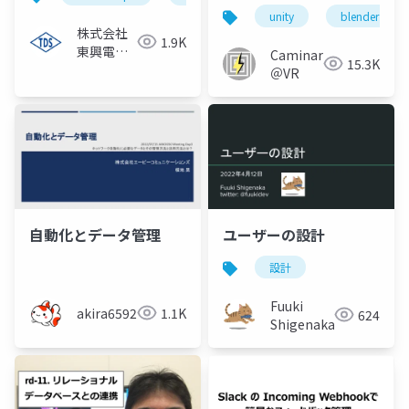
人のための入門Tips
unity
blender
株式会社
1.9K
東興電機
CaminariLei
15.3K
製作所
＠VR
自動化とデータ管理
ユーザーの設計
設計
Fuuki
akira6592
1.1K
624
Shigenaka