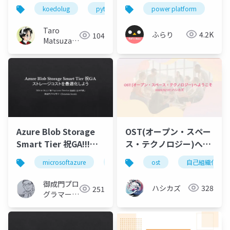
KoedoLUG 2026/06
koedolug
python
power platform
pl
Taro
ふらり
4.2K
104
Matsuzawa
aka. btm
Azure Blob Storage
OST(オープン・スペー
Smart Tier 祝GA!!!ス
ス・テクノロジー)へよ
トレージコストを最適
うこそ
microsoftazure
azure
ost
microsoft
自己組織化
azurec
化しよう
御成門プロ
ハシカズ
328
251
グラマー
(Tomotaka
Suzuki)