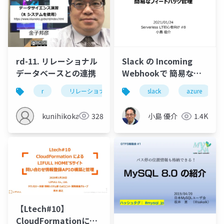
rd-11. リレーショナル
Slack の Incoming
データベースとの連携
Webhookで 簡易なフ
ィードバック管理
r
リレーショナルデータベース
sqlite
sql
slack
azure
kunihikokaneko
328
小島 優介
1.4K
【Ltech#10】
CloudFormationによ