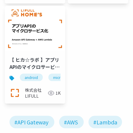
【 ヒカ☆ラボ 】アプリ
APIのマイクロサービス
化 Amazon API
android
microservice
aws
api gateway
Gateway + AWS
Lambda
株式会社
1K
LIFULL
#API Gateway
#AWS
#Lambda