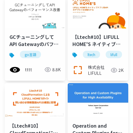
【Ltech#10】LIFULL
GCチューニングして
HOME'S ネイティブア
API Gatewayのパフォ
プリ用APIのデプロイを
ーマンス改善
ltech
lifull
go言語
自動化する
株式会社
tttt
8.8K
2K
LIFULL
【Ltech#10】
Operation and
CloudFormationによ
Custom Plugins for