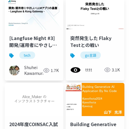
[Langfuse Night #3]
突然発生した Flaky
開発/運用者にやさしい
Testとの戦い
LLMアプリの基盤 -
tech
go言語
Langfuse & Kong
Gateway -
Shuhei
tttt
3.1K
1.7K
Kawamura
2024年度COINSAC入試
Building Generative