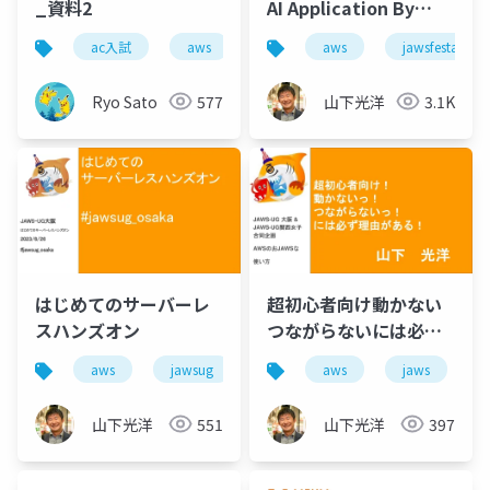
_資料2
AI Application By
NoCode(JAWS FESTA
ac入試
aws
aws
jawsfesta
2024)
Ryo Sato
577
山下光洋
3.1K
はじめてのサーバーレ
超初心者向け動かない
スハンズオン
つながらないには必ず
理由がある Jaws-ug
aws
jawsug
aws
jaws
osaka awsのおjawsな
使い方
山下光洋
551
山下光洋
397