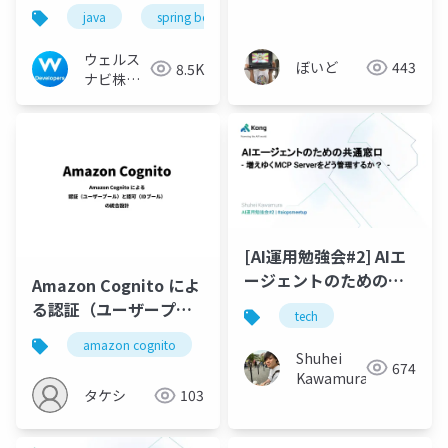
術 〜Spring Cloud
Operatorを作ってみた
java
spring boot
aws
wealthnavi
GatewayとPub/Subの
話
実践〜
ウェルス
ぼいど
443
8.5K
ナビ株式
会社 技術
広報チー
ム
[AI運用勉強会#2] AIエ
ージェントのための共
Amazon Cognito によ
通窓口 - 増えゆくMCP
る認証（ユーザープー
tech
Serverをどう管理する
ル）と認可（IDプー
amazon cognito
認証
認可
awsアーキ
か？ -
ル）の統合設計
Shuhei
674
Kawamura
タケシ
103