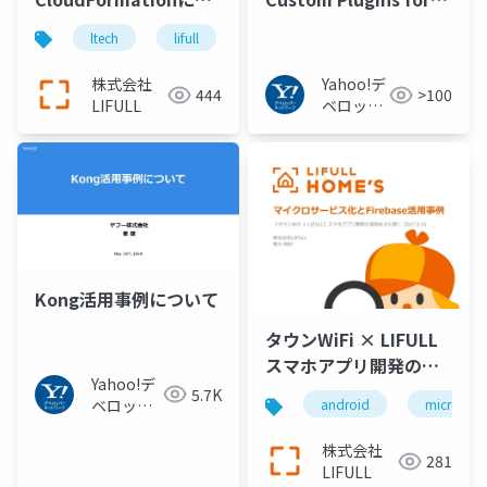
るLIFULL HOME'Sサイ
High Availability
ltech
lifull
lifull home's
cloudformation
ト問い合わせ情報登録
APIの構築と管理
株式会社
Yahoo!デ
444
>100
LIFULL
ベロッパ
ーネット
ワーク
Kong活用事例について
タウンWiFi × LIFULL
スマホアプリ開発の実
Yahoo!デ
例
5.7K
ベロッパ
android
microservi
ーネット
ワーク
株式会社
281
LIFULL