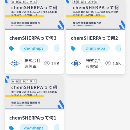
chemSHERPAって何3
chemSHERPAって何2
chemsherpa
chemical management
chemsherpa
regulation c
chemi
株式会社
株式会社
1.9K
1.6K
東興電機
東興電機
製作所
製作所
chemSHERPAって何1
chemsherpa
chemical management
regulation c