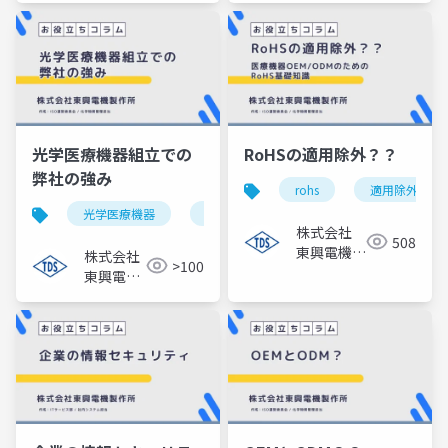
光学医療機器組立での
RoHSの適用除外？？
弊社の強み
rohs
適用除外
光学医療機器
微細はんだ
クリーンルーム
株式会社
508
東興電機製
株式会社
>100
作所
東興電機
製作所