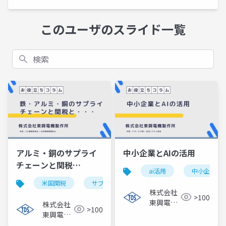
このユーザのスライド一覧
検索
アルミ・銅のサプライ
中小企業とAIの活用
チェーンと関税
ai活用
中小企業
と・・・
米国関税
サプライチェーン
中国規制
産
株式会社
>100
東興電機
株式会社
>100
製作所
東興電機
製作所