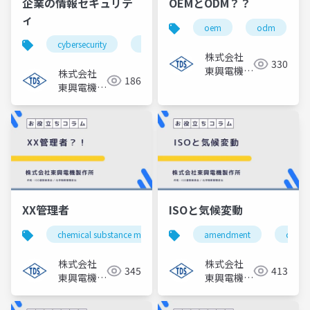
企業の情報セキュリテ
OEMとODM？？
ィ
oem
odm
cybersecurity
industrial espionage
regulation co
株式会社
330
東興電機製
株式会社
186
作所
東興電機製
作所
XX管理者
ISOと気候変動
chemical substance manager
health supervisor
amendment
climate
s
株式会社
株式会社
345
413
東興電機製
東興電機製
作所
作所