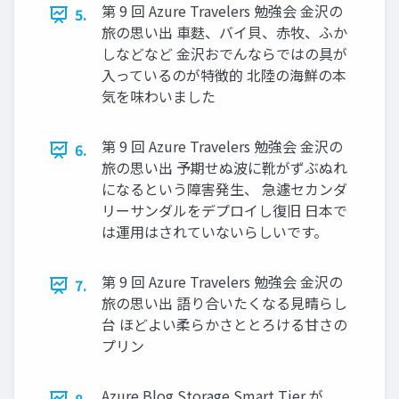
第 9 回 Azure Travelers 勉強会 金沢の
5.
旅の思い出 車麩、バイ貝、赤牧、ふか
しなどなど 金沢おでんならではの具が
入っているのが特徴的 北陸の海鮮の本
気を味わいました
第 9 回 Azure Travelers 勉強会 金沢の
6.
旅の思い出 予期せぬ波に靴がずぶぬれ
になるという障害発生、 急遽セカンダ
リーサンダルをデプロイし復旧 日本で
は運用はされていないらしいです。
第 9 回 Azure Travelers 勉強会 金沢の
7.
旅の思い出 語り合いたくなる見晴らし
台 ほどよい柔らかさととろける甘さの
プリン
Azure Blog Storage Smart Tier が