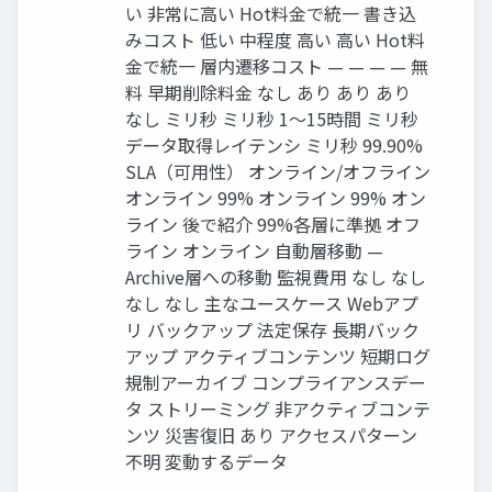
い 非常に高い Hot料金で統一 書き込
みコスト 低い 中程度 高い 高い Hot料
金で統一 層内遷移コスト — — — — 無
料 早期削除料金 なし あり あり あり
なし ミリ秒 ミリ秒 1〜15時間 ミリ秒
データ取得レイテンシ ミリ秒 99.90%
SLA（可用性） オンライン/オフライン
オンライン 99% オンライン 99% オン
ライン 後で紹介 99%各層に準拠 オフ
ライン オンライン 自動層移動 —
Archive層への移動 監視費用 なし なし
なし なし 主なユースケース Webアプ
リ バックアップ 法定保存 長期バック
アップ アクティブコンテンツ 短期ログ
規制アーカイブ コンプライアンスデー
タ ストリーミング 非アクティブコンテ
ンツ 災害復旧 あり アクセスパターン
不明 変動するデータ