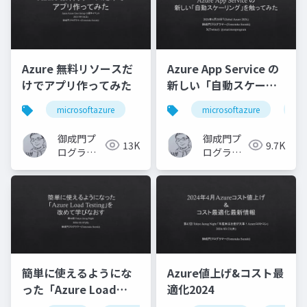
Azure 無料リソースだ
Azure App Service の
けでアプリ作ってみた
新しい「自動スケーリ
ング」を触ってみた
microsoftazure
microsoftazure
az
御成門プ
御成門プ
13K
9.7K
ログラマ
ログラマ
ー
ー
(Tomotaka
(Tomotaka
Suzuki)
Suzuki)
簡単に使えるようにな
Azure値上げ&コスト最
った「Azure Load
適化2024
Testing」を改めて学