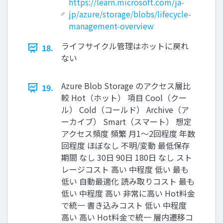
https://learn.microsoft.com/ja-
jp/azure/storage/blobs/lifecycle-
management-overview
ライフサイクル管理はホットに戻れ
18.
ない
Azure Blob Storage のアクセス層比
19.
較 Hot（ホット） 項目 Cool（クー
ル） Cold（コールド） Archive（ア
ーカイブ） Smart（スマート） 想定
アクセス頻度 頻繁 月1〜2回程度 年数
回程度 ほぼなし 不明/変動 最低保存
期間 なし 30日 90日 180日 なし スト
レージコスト 高い 中程度 低い 最も
低い 自動最適化 読み取りコスト 最も
低い 中程度 高い 非常に高い Hot料金
で統一 書き込みコスト 低い 中程度
高い 高い Hot料金で統一 層内遷移コ