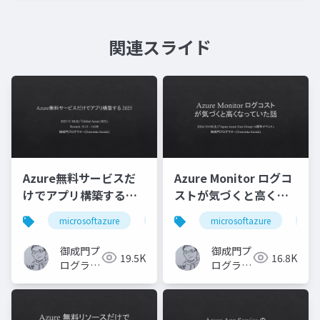
関連スライド
Azure無料サービスだ
Azure Monitor ログコ
けでアプリ構築する
ストが気づくと高くな
2025
っていた話
microsoftazure
azure
microsoftazure
microsoft
azurec
az
御成門プ
御成門プ
19.5K
16.8K
ログラマ
ログラマ
ー
ー
(Tomotaka
(Tomotaka
Suzuki)
Suzuki)